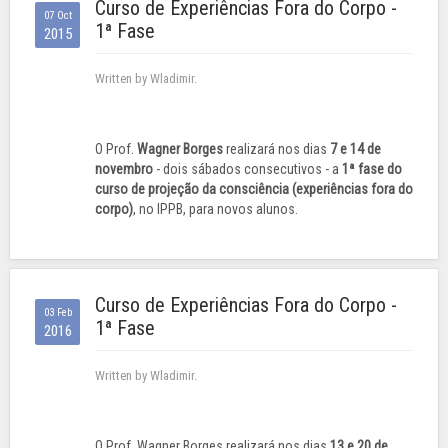
Curso de Experiências Fora do Corpo -
07 Oct
1ª Fase
2015
Written by Wladimir.
O Prof.
Wagner Borges
realizará nos dias
7 e 14 de
novembro
- dois sábados consecutivos - a
1ª fase do
curso de projeção da consciência (experiências fora do
corpo)
, no IPPB, para novos alunos.
Curso de Experiências Fora do Corpo -
03 Feb
1ª Fase
2016
Written by Wladimir.
O Prof. Wagner Borges realizará nos dias
13 e 20 de