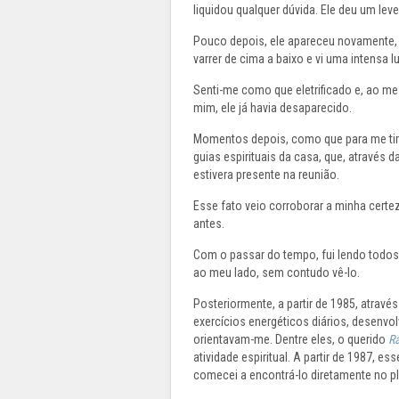
liquidou qualquer dúvida. Ele deu um lev
Pouco depois, ele apareceu novamente, d
varrer de cima a baixo e vi uma intensa
Senti-me como que eletrificado e, ao me
mim, ele já havia desaparecido.
Momentos depois, como que para me tir
guias espirituais da casa, que, através 
estivera presente na reunião.
Esse fato veio corroborar a minha certe
antes.
Com o passar do tempo, fui lendo todos 
ao meu lado, sem contudo vê-lo.
Posteriormente, a partir de 1985, atravé
exercícios energéticos diários, desenvolv
orientavam-me. Dentre eles, o querido
R
atividade espiritual. A partir de 1987, e
comecei a encontrá-lo diretamente no pl