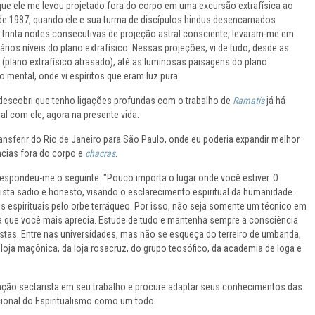
e ele me levou projetado fora do corpo em uma excursão extrafísica ao
e 1987, quando ele e sua turma de discípulos hindus desencarnados
 trinta noites consecutivas de projeção astral consciente, levaram-me em
rios níveis do plano extrafísico. Nessas projeções, vi de tudo, desde as
 (plano extrafísico atrasado), até as luminosas paisagens do plano
o mental, onde vi espíritos que eram luz pura.
 descobri que tenho ligações profundas com o trabalho de
Ramatís
já há
tual com ele, agora na presente vida.
ansferir do Rio de Janeiro para São Paulo, onde eu poderia expandir melhor
cias fora do corpo e
chacras
.
respondeu-me o seguinte: "Pouco importa o lugar onde você estiver. O
lista sadio e honesto, visando o esclarecimento espiritual da humanidade.
s espirituais pelo orbe terráqueo. Por isso, não seja somente um técnico em
ea que você mais aprecia. Estude de tudo e mantenha sempre a consciência
alistas. Entre nas universidades, mas não se esqueça do terreiro de umbanda,
a loja maçônica, da loja rosacruz, do grupo teosófico, da academia de Ioga e
ção sectarista em seu trabalho e procure adaptar seus conhecimentos das
ional do Espiritualismo como um todo.