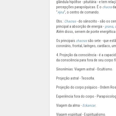
glândula hipófise - pituitária - e tem re
percepções parapsíquicas. É o
chacra
da
"
Ajna
", o centro de comando.
Obs.:
Chacras
- do sânscrito - são os ce
principal a absorção de energia -
prana
,
c
Além disso, servem de ponte energética e
Os principais
chacras
são sete - que est
coronário, frontal, laríngeo, cardíaco, um
4. Projeção da consciência - é a capacid
da consciência para fora de seu corpo fí
Sinonímias: Viagem astral - Ocultismo.
Projeção astral - Teosofia.
Projeção do corpo psíquico - Ordem Ros
Experiência fora do corpo - Parapsicolog
Viagem da alma -
Eckancar
.
Viagem espiritual - Espiritualismo.