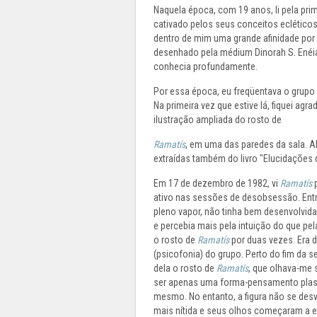
Naquela época, com 19 anos, li pela prim
cativado pelos seus conceitos ecléticos
dentro de mim uma grande afinidade por 
desenhado pela médium Dinorah S. Enéias
conhecia profundamente.
Por essa época, eu freqüentava o grupo e
Na primeira vez que estive lá, fiquei a
ilustração ampliada do rosto de
Ramatís
, em uma das paredes da sala. A
extraídas também do livro "Elucidações 
Em 17 de dezembro de 1982, vi
Ramatís
p
ativo nas sessões de desobsessão. Ent
pleno vapor, não tinha bem desenvolvida 
e percebia mais pela intuição do que p
o rosto de
Ramatís
por duas vezes. Era 
(psicofonia) do grupo. Perto do fim da 
dela o rosto de
Ramatís
, que olhava-me 
ser apenas uma forma-pensamento plas
mesmo. No entanto, a figura não se desv
mais nítida e seus olhos começaram a e