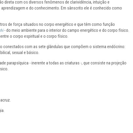
lação direta com os diversos fenômenos de clarividência, intuição e
 aprendizagem e do conhecimento. Em sânscrito ele é conhecido como
ntros de força situados no corpo energético e que têm como função
hi
- do meio ambiente para o interior do campo energético e do corpo físico.
ntre o corpo espiritual e o corpo físico.
ão conectados com as sete glândulas que compõem o sistema endócrino:
bilical, sexual e básico.
ade parapsíquica - inerente a todas as criaturas -, que consiste na projeção
sico.
acruz.
ia.