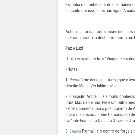
Exponha os conhecimentos de maneira si
criticado por isso, mas não ligue. A ca
Achei melhor dar todos esses detalhes
melhor o contexto deste livro como um 
Paz e Luz!
(Texto extraído do livro "Viagem Espiritua
- Notas:
1.
Ramatís
me disse, certa vez, que o liv
Hercílio Maes. Ver bibliografia.
2. O espírito André Luiz é muito conheci
Cruz. Mas não é não! Ele é um outro m
extrafisicamente usa o pseudônimo de And
muito me ensinou sobre transmissão de e
Lar" - de Francisco Cândido Xavier - edita
3.
Chacra
Frontal - é o centro de força si