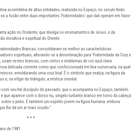
iva assembléia de altas entidades, realizada no Espaço, no século findo
u-se a fusão entre duas importantes ‘Fraternidades' que dali operam em favor
 certa ação no Ocidente, que divulga os ensinamentos de Jesus, e da
ção iniciática e espiritual do Oriente.
ternidades Brancas, consolidaram-se melhor as características
hadores espirituais, alterando-se a denominação para ‘Fraternidade da Cruz e
, usam vestes brancas, com cintos e emblemas de cor azul-clara
ensa delicada corrente como que confeccionada em fina ourivesaria, na qual
uminoso, emoldurando uma cruz lirial. É o símbolo que exalça, na figura da
us e, na efígie do triângulo, a mística oriental.
s
com seu fiel discípulo do passado, que o acompanha no Espaço, também
, e que aparece com o dorso nu, singelo turbante branco em torno da cabeça
sobre o peito. É também um espírito jovem na figura humana, embora
que lhe dá um ar mais sisudo."
* * *
 ano de 1981.