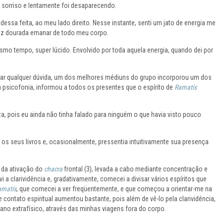
e sorriso e lentamente foi desaparecendo.
essa feita, ao meu lado direito. Nesse instante, senti um jato de energia me
 luz dourada emanar de todo meu corpo.
smo tempo, super lúcido. Envolvido por toda aquela energia, quando dei por
ar qualquer dúvida, um dos melhores médiuns do grupo incorporou um dos
da psicofonia, informou a todos os presentes que o espírito de
Ramatís
za, pois eu ainda não tinha falado para ninguém o que havia visto pouco
os seus livros e, ocasionalmente, pressentia intuitivamente sua presença
s da ativação do
chacra
frontal (3), levada a cabo mediante concentração e
i a clarividência e, gradativamente, comecei a divisar vários espíritos que
amatís
, que comecei a ver freqüentemente, e que começou a orientar-me na
sse contato espiritual aumentou bastante, pois além de vê-lo pela clarividência,
ano extrafísico, através das minhas viagens fora do corpo.