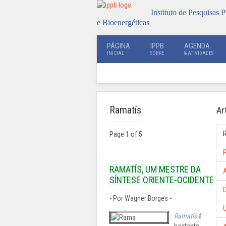
Instituto de Pesquisas P
e Bioenergéticas
PÁGINA
IPPB
AGENDA
INICIAL
SOBRE
& ATIVIDADES
Ramatís
Ar
Page 1 of 5
P
RAMATÍS, UM MESTRE DA
A
SÍNTESE ORIENTE-OCIDENTE
D
- Por Wagner Borges -
Ramatís
é