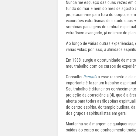
Nunca me esqueço das duas vezes em qu
fundo do mar. E nem do mês de agosto d
projetaram-me para fora do corpo, e, em
excursões extrafísicas de estudos aos vá
sombrias paisagens do umbral espiritual
extrafísico avançado, já nolimiar do plan
Ao longo de várias outras experiências,
várias vidas; por isso, a afinidade espiri
Em 1988, surgiu a oportunidade de me tr
meu trabalho com os cursos de experiên
Consultei
Ramatís
a esse respeito e ele 
importante é fazer um trabalho espiritua
Seu trabalho é difundir os conhecimento
projeção da consciência (4), que é a ár
aberta para todas as filosofias espiritu
do centro espírita, do templo budista, d
dos grupos espiritualistas em geral.
Mantenha-se à margem de qualquer injun
saídas do corpo ao conhecimento tradic