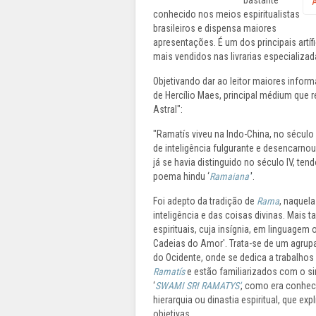
bastante
A
conhecido nos meios espiritualistas
brasileiros e dispensa maiores
apresentações. É um dos principais artíf
mais vendidos nas livrarias especializad
Objetivando dar ao leitor maiores infor
de Hercílio Maes, principal médium qu
Astral":
"Ramatís viveu na Indo-China, no século X
de inteligência fulgurante e desencarno
já se havia distinguido no século IV, te
poema hindu ‘
Ramaiana'
'.
Foi adepto da tradição de
Rama
, naquel
inteligência e das coisas divinas. Mais t
espirituais, cuja insígnia, em linguage
Cadeias do Amor'. Trata-se de um agrup
do Ocidente, onde se dedica a trabalhos
Ramatís
e estão familiarizados com o s
‘
SWAMI SRI RAMATYS'
, como era conhec
hierarquia ou dinastia espiritual, que 
objetivas.