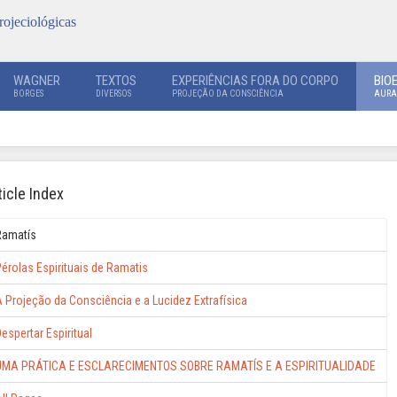
rojeciológicas
WAGNER
TEXTOS
EXPERIÊNCIAS FORA DO CORPO
BIO
BORGES
DIVERSOS
PROJEÇÃO DA CONSCIÊNCIA
AURA
ticle Index
Ramatís
érolas Espirituais de Ramatis
 Projeção da Consciência e a Lucidez Extrafísica
espertar Espiritual
UMA PRÁTICA E ESCLARECIMENTOS SOBRE RAMATÍS E A ESPIRITUALIDADE