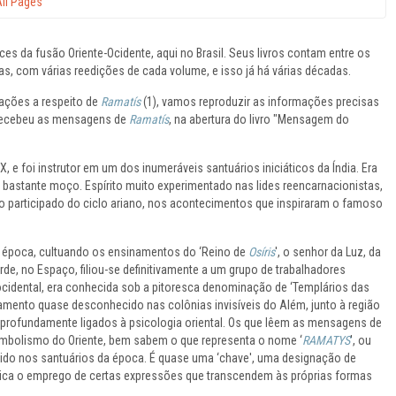
ll Pages
ices da fusão Oriente-Ocidente, aqui no Brasil. Seus livros contam entre os
as, com várias reedições de cada volume, e isso já há várias décadas.
mações a respeito de
Ramatís
(1), vamos reproduzir as informações precisas
e recebeu as mensagens de
Ramatís
, na abertura do livro "Mensagem do
, e foi instrutor em um dos inumeráveis santuários iniciáticos da Índia. Era
u bastante moço. Espírito muito experimentado nas lides reencarnacionistas,
ndo participado do ciclo ariano, nos acontecimentos que inspiraram o famoso
a época, cultuando os ensinamentos do ‘Reino de
Osíris
', o senhor da Luz, da
arde, no Espaço, filiou-se definitivamente a um grupo de trabalhadores
m ocidental, era conhecida sob a pitoresca denominação de ‘Templários das
amento quase desconhecido nas colônias invisíveis do Além, junto à região
 profundamente ligados à psicologia oriental. Os que lêem as mensagens de
imbolismo do Oriente, bem sabem o que representa o nome ‘
RAMATYS
', ou
ido nos santuários da época. É quase uma ‘chave', uma designação de
explica o emprego de certas expressões que transcendem às próprias formas