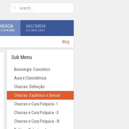
ENERGIA
MULTIMÍDIA
 E CHACRAS
& DOWNLOADS
Blog
Sub Menu
Bioenergia: Conceitos
Aura e Clarividência
Chacras: Definição
Chacras: Esplênico x Sexual
Chacras e Cura Psíquica - I
Chacras e Cura Psíquica - II
Chacras e Cura Psíquica - III