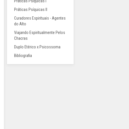
Práticas Psíquicas I
Práticas Psíquicas II
Curadores Espirituais - Agentes
do Alto
Viajando Espiritualmente Pelos
Chacras
Duplo Etérico x Psicossoma
Bibliografia