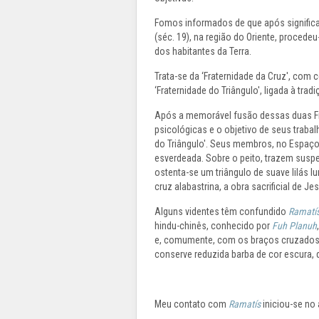
Fomos informados de que após significat
(séc. 19), na região do Oriente, procede
dos habitantes da Terra.
Trata-se da ‘Fraternidade da Cruz', com
‘Fraternidade do Triângulo', ligada à tradi
Após a memorável fusão dessas duas Fra
psicológicas e o objetivo de seus trabal
do Triângulo'. Seus membros, no Espaço
esverdeada. Sobre o peito, trazem susp
ostenta-se um triângulo de suave lilás l
cruz alabastrina, a obra sacrificial de Jes
Alguns videntes têm confundido
Ramatí
hindu-chinês, conhecido por
Fuh Planuh
e, comumente, com os braços cruzados 
conserve reduzida barba de cor escura, 
Meu contato com
Ramatís
iniciou-se no