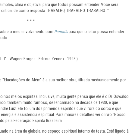
mples, clara e objetiva, para que todos possam entender. Você será
da crítica, dê como resposta TRABALHO, TRABALHO, TRABALHO..."
* * *
 sobre o meu envolvimento com
Ramatís
para que o leitor possa entender
todo.
l - I" - Wagner Borges - Editora Zennex - 1993.)
ro "Elucidações do Além" é a sua melhor obra, filtrada mediunicamente por
do nos meios espíritas. Inclusive, muita gente pensa que ele é o Dr. Oswaldo
édico, também muito famoso, desencarnado na década de 1930, e que
ré Luiz. Ele foi um dos primeiros espíritos que vi fora do corpo e que
nergia e assistência espiritual. Para maiores detalhes ver o livro "Nosso
do pela Federação Espírita Brasileira.
tuado na área da glabela, no espaço espiritual interno da testa. Está ligado à