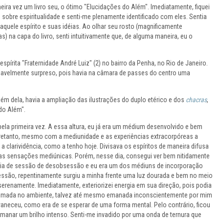
eira vez um livro seu, o ótimo "Elucidações do Além". Imediatamente, fiquei
 sobre espiritualidade e senti-me plenamente identificado com eles. Sentia
aquele espírito e suas idéias. Ao olhar seu rosto (magnificamente
) na capa do livro, senti intuitivamente que, de alguma maneira, eu o
spírita "Fraternidade André Luiz" (2) no bairro da Penha, no Rio de Janeiro.
gradavelmente surpreso, pois havia na câmara de passes do centro uma
lém dela, havia a ampliação das ilustrações do duplo etérico e dos
chacras
,
do Além".
ela primeira vez. A essa altura, eu já era um médium desenvolvido e bem
retanto, mesmo com a mediunidade e as experiências extracorpóreas a
a clarividência, como a tenho hoje. Divisava os espíritos de maneira difusa
elas sensações mediúnicas. Porém, nesse dia, consegui ver bem nitidamente
dia de sessão de desobsessão e eu era um dos médiuns de incorporação
sessão, repentinamente surgiu a minha frente uma luz dourada e bem no meio
serenamente. Imediatamente, exteriorizei energia em sua direção, pois podia
mada no ambiente, talvez até mesmo emanada inconscientemente por mim
aneceu, como era de se esperar de uma forma mental. Pelo contrário, ficou
manar um brilho intenso. Senti-me invadido por uma onda de ternura que