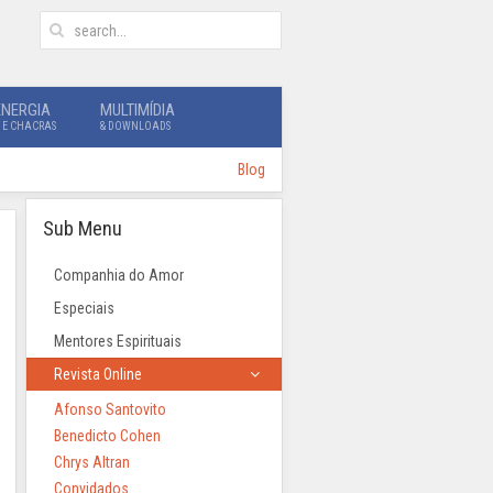
ENERGIA
MULTIMÍDIA
 E CHACRAS
& DOWNLOADS
Blog
Sub Menu
Companhia do Amor
Especiais
Mentores Espirituais
Revista Online
Afonso Santovito
Benedicto Cohen
Chrys Altran
Convidados