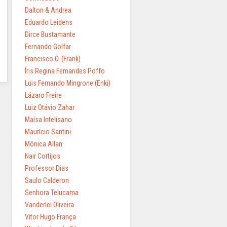
Dalton & Andrea
Eduardo Leidens
Dirce Bustamante
Fernando Golfar
Francisco O. (Frank)
Íris Regina Fernandes Poffo
Luis Fernando Mingrone (Enki)
Lázaro Freire
Luiz Otávio Zahar
Maísa Intelisano
Maurício Santini
Mônica Allan
Nair Cortijos
Professor Dias
Saulo Calderon
Senhora Telucama
Vanderlei Oliveira
Vitor Hugo França