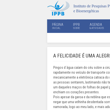
Instituto de Pesquisas P
e Bioenergéticas
PÁGINA
IPPB
AGENDA
INICIAL
SOBRE
& ATIVIDADES
A FELICIDADE É UMA ALEGR
Pingos d´água caíam do céu sobre a cinze
rapidamente no veículo de transporte co
mecanicamente a eletrônica catraca do
as pessoas sentarem, lastimando não t
um daqueles maços de folhas de papel pau
enchiam os corações presentes.
Pois apesar da garoa e da neblina que e
negar que uma velhinha desdentada sorri
namorada, logo ao meu lado, e mais adi