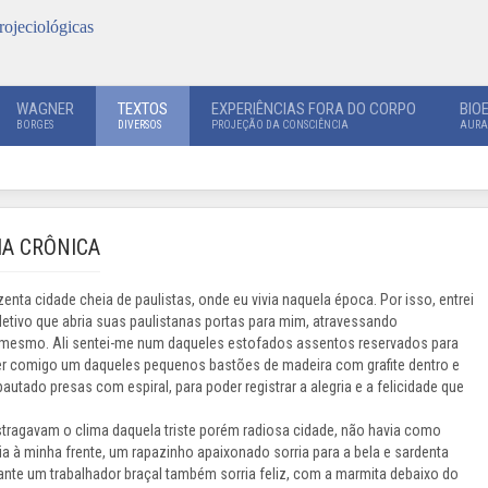
rojeciológicas
WAGNER
TEXTOS
EXPERIÊNCIAS FORA DO CORPO
BIO
BORGES
DIVERSOS
PROJEÇÃO DA CONSCIÊNCIA
AURA
IA CRÔNICA
nta cidade cheia de paulistas, onde eu vivia naquela época. Por isso, entrei
letivo que abria suas paulistanas portas para mim, atravessando
 mesmo. Ali sentei-me num daqueles estofados assentos reservados para
er comigo um daqueles pequenos bastões de madeira com grafite dentro e
tado presas com espiral, para poder registrar a alegria e a felicidade que
stragavam o clima daquela triste porém radiosa cidade, não havia como
a à minha frente, um rapazinho apaixonado sorria para a bela e sardenta
ante um trabalhador braçal também sorria feliz, com a marmita debaixo do