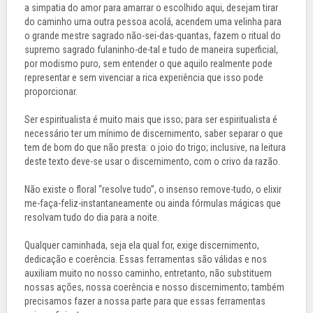
a simpatia do amor para amarrar o escolhido aqui, desejam tirar
do caminho uma outra pessoa acolá, acendem uma velinha para
o grande mestre sagrado não-sei-das-quantas, fazem o ritual do
supremo sagrado fulaninho-de-tal e tudo de maneira superficial,
por modismo puro, sem entender o que aquilo realmente pode
representar e sem vivenciar a rica experiência que isso pode
proporcionar.
Ser espiritualista é muito mais que isso; para ser espiritualista é
necessário ter um mínimo de discernimento, saber separar o que
tem de bom do que não presta: o joio do trigo; inclusive, na leitura
deste texto deve-se usar o discernimento, com o crivo da razão.
Não existe o floral “resolve tudo”, o insenso remove-tudo, o elixir
me-faça-feliz-instantaneamente ou ainda fórmulas mágicas que
resolvam tudo do dia para a noite.
Qualquer caminhada, seja ela qual for, exige discernimento,
dedicação e coerência. Essas ferramentas são válidas e nos
auxiliam muito no nosso caminho, entretanto, não substituem
nossas ações, nossa coerência e nosso discernimento; também
precisamos fazer a nossa parte para que essas ferramentas