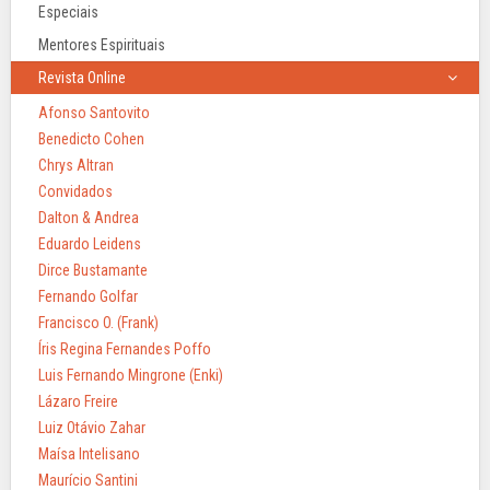
Especiais
Mentores Espirituais
Revista Online
Afonso Santovito
Benedicto Cohen
Chrys Altran
Convidados
Dalton & Andrea
Eduardo Leidens
Dirce Bustamante
Fernando Golfar
Francisco O. (Frank)
Íris Regina Fernandes Poffo
Luis Fernando Mingrone (Enki)
Lázaro Freire
Luiz Otávio Zahar
Maísa Intelisano
Maurício Santini