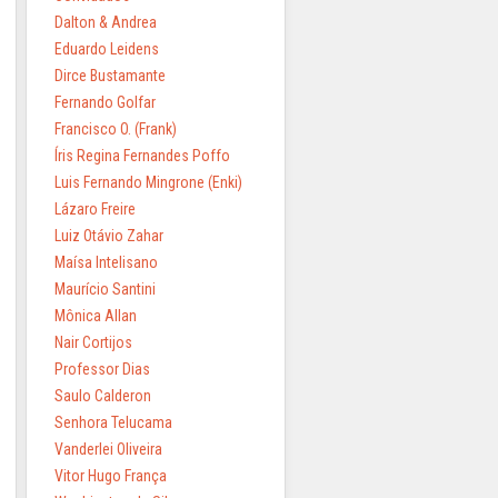
Dalton & Andrea
Eduardo Leidens
Dirce Bustamante
Fernando Golfar
Francisco O. (Frank)
Íris Regina Fernandes Poffo
Luis Fernando Mingrone (Enki)
Lázaro Freire
Luiz Otávio Zahar
Maísa Intelisano
Maurício Santini
Mônica Allan
Nair Cortijos
Professor Dias
Saulo Calderon
Senhora Telucama
Vanderlei Oliveira
Vitor Hugo França