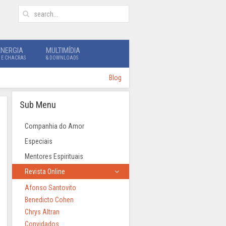
ENERGIA
MULTIMÍDIA
 E CHACRAS
& DOWNLOADS
Blog
Sub Menu
Companhia do Amor
Especiais
Mentores Espirituais
Revista Online
Afonso Santovito
Benedicto Cohen
Chrys Altran
Convidados