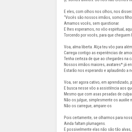
E eles, com olhos nos olhos, nos disse
“Vocês são nossos irmãos, somos filh
Amamos vocês, sem questionar.
E lhes esperamos, no vôo espiritual, aqui
Torcendo por vocês, para que cheguem 
Voa, alma liberta. Alça teu vôo para além
Carrega contigo as experiências de amo
Tenha certeza de que ao chegardes na c
Nossos irmãos maiores, avatares* já en
Estarão nos esperando e aplaudindo a n
Voa, ser agora cativo, em aprendizado, pa
E busca nesse vôo a assistência aos qu
Mesmo que com asas pesadas de culpa e
Não os julgue, simplesmente os auxilie n
Não os carregue, ampare-os
Pois certamente, se olharmos para nos
Ainda faltam plumagens.
E possivelmente elas não são tão alvas,