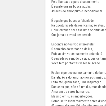
Pela liberdade e pelo discernimento.
É aquele que na busca auxilia
Através do amor puro e incondicional.
É aquele que busca a felicidade
Na oportunidade da reencarnação atual,
E que entende ser essa uma oportunida
Que jamais deverá ser perdida.
Encontra no teu vôo interestelar
O caminho da verdade e da luz,
Pois assim você realmente entenderá
O verdadeiro sentido da vida, que certa
Você tem por tantas vezes buscado.
Evoluir é perseverar no caminho do bem,
Da retidão e do amor ao nossos irmãos.
Feito até, quem sabe, uma inspiração.
Daqueles que, não só um dia, mas desde
Amaram os seres humanos,
Mesmo em suas imperfeições,
Como se fossem realmente seres divino
(E somos divinos. Só nós não cremos ni