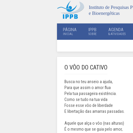
Instituto de Pesquisas P
e Bioenergéticas
PÁGINA
IPPB
AGENDA
INICIAL
SOBRE
& ATIVIDADES
O VÔO DO CATIVO
Busca no teu anseio a ajuda,
Para que assim o amor flua
Pela tua passageira existência.
Como se tudo na tua vida
Fosse esse vôo de liberdade
E libertação das amarras passadas.
Aquele que alça o vôo (nas alturas)
É o mesmo que se guia pelo amor,