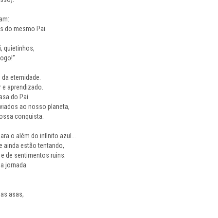
ram:
os do mesmo Pai.
, quietinhos,
logo!”
 da eternidade.
r e aprendizado.
asa do Pai
viados ao nosso planeta,
ossa conquista.
ra o além do infinito azul...
e ainda estão tentando,
 de sentimentos ruins.
a jornada.
sas asas,