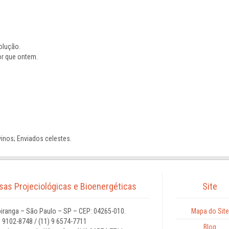
olução.
r que ontem.
vinos; Enviados celestes.
isas Projeciológicas e Bioenergéticas
Site
iranga – São Paulo – SP – CEP: 04265-010.
Mapa do Site
9 9102-8748 / (11) 9 6574-7711
Blog