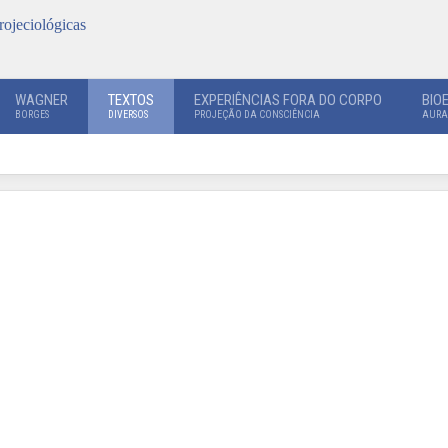
rojeciológicas
WAGNER
TEXTOS
EXPERIÊNCIAS FORA DO CORPO
BIO
BORGES
DIVERSOS
PROJEÇÃO DA CONSCIÊNCIA
AURA