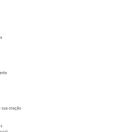
de
mente
 sua criação
s.
sso).