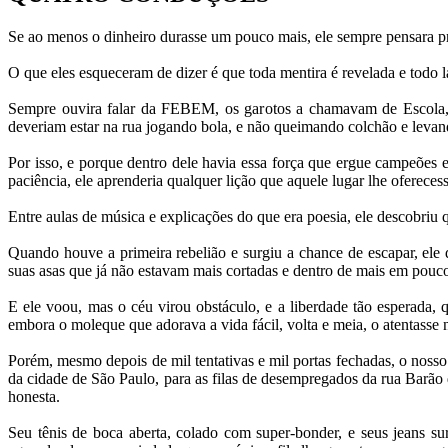
Se ao menos o dinheiro durasse um pouco mais, ele sempre pensara pr
O que eles esqueceram de dizer é que toda mentira é revelada e todo
Sempre ouvira falar da FEBEM, os garotos a chamavam de Escola, 
deveriam estar na rua jogando bola, e não queimando colchão e levan
Por isso, e porque dentro dele havia essa força que ergue campeões e
paciência, ele aprenderia qualquer lição que aquele lugar lhe oferec
Entre aulas de música e explicações do que era poesia, ele descobr
Quando houve a primeira rebelião e surgiu a chance de escapar, ele d
suas asas que já não estavam mais cortadas e dentro de mais em pouc
E ele voou, mas o céu virou obstáculo, e a liberdade tão esperada,
embora o moleque que adorava a vida fácil, volta e meia, o atentasse 
Porém, mesmo depois de mil tentativas e mil portas fechadas, o nosso
da cidade de São Paulo, para as filas de desempregados da rua Barão d
honesta.
Seu tênis de boca aberta, colado com super-bonder, e seus jeans 