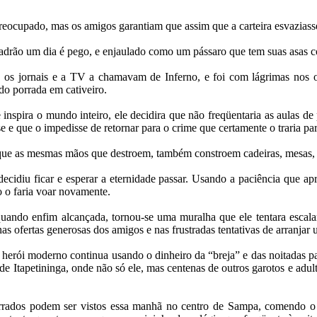
eocupado, mas os amigos garantiam que assim que a carteira esvaziass
 ladrão um dia é pego, e enjaulado como um pássaro que tem suas asas c
os jornais e a TV a chamavam de Inferno, e foi com lágrimas nos ol
do porrada em cativeiro.
 inspira o mundo inteiro, ele decidira que não freqüentaria as aulas d
esse e que o impedisse de retornar para o crime que certamente o trari
iu que as mesmas mãos que destroem, também constroem cadeiras, mesas,
ecidiu ficar e esperar a eternidade passar. Usando a paciência que ap
o o faria voar novamente.
 quando enfim alcançada, tornou-se uma muralha que ele tentara esca
nas ofertas generosas dos amigos e nas frustradas tentativas de arranja
 herói moderno continua usando o dinheiro da “breja” e das noitadas p
e Itapetininga, onde não só ele, mas centenas de outros garotos e adult
surrados podem ser vistos essa manhã no centro de Sampa, comendo 