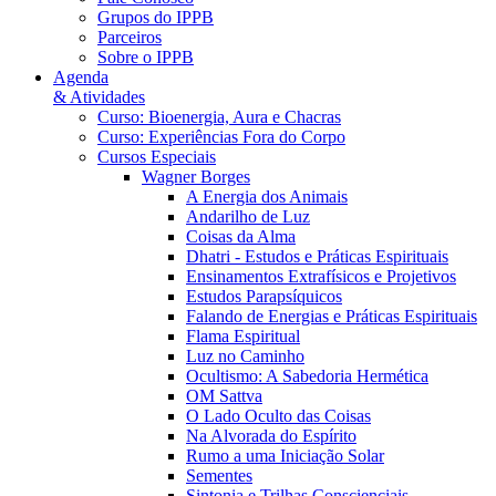
Grupos do IPPB
Parceiros
Sobre o IPPB
Agenda
& Atividades
Curso: Bioenergia, Aura e Chacras
Curso: Experiências Fora do Corpo
Cursos Especiais
Wagner Borges
A Energia dos Animais
Andarilho de Luz
Coisas da Alma
Dhatri - Estudos e Práticas Espirituais
Ensinamentos Extrafísicos e Projetivos
Estudos Parapsíquicos
Falando de Energias e Práticas Espirituais
Flama Espiritual
Luz no Caminho
Ocultismo: A Sabedoria Hermética
OM Sattva
O Lado Oculto das Coisas
Na Alvorada do Espírito
Rumo a uma Iniciação Solar
Sementes
Sintonia e Trilhas Conscienciais