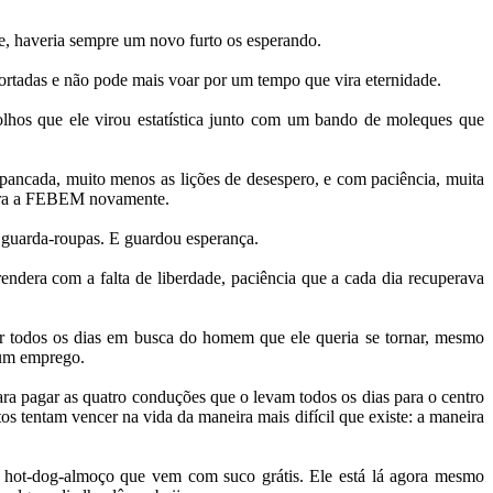
e, haveria sempre um novo furto os esperando.
ortadas e não pode mais voar por um tempo que vira eternidade.
hos que ele virou estatística junto com um bando de moleques que
e pancada, muito menos as lições de desespero, e com paciência, muita
a para a FEBEM novamente.
 guarda-roupas. E guardou esperança.
rendera com a falta de liberdade, paciência que a cada dia recuperava
lar todos os dias em busca do homem que ele queria se tornar, mesmo
r um emprego.
ara pagar as quatro conduções que o levam todos os dias para o centro
os tentam vencer na vida da maneira mais difícil que existe: a maneira
o hot-dog-almoço que vem com suco grátis. Ele está lá agora mesmo