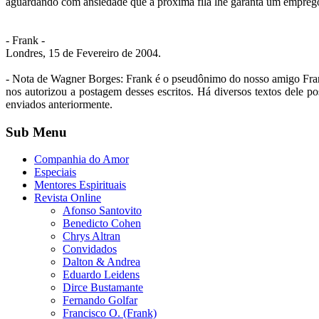
aguardando com ansiedade que a próxima fila lhe garanta um emprego,
- Frank -
Londres, 15 de Fevereiro de 2004.
- Nota de Wagner Borges: Frank é o pseudônimo do nosso amigo Franci
nos autorizou a postagem desses escritos. Há diversos textos dele pos
enviados anteriormente.
Sub Menu
Companhia do Amor
Especiais
Mentores Espirituais
Revista Online
Afonso Santovito
Benedicto Cohen
Chrys Altran
Convidados
Dalton & Andrea
Eduardo Leidens
Dirce Bustamante
Fernando Golfar
Francisco O. (Frank)