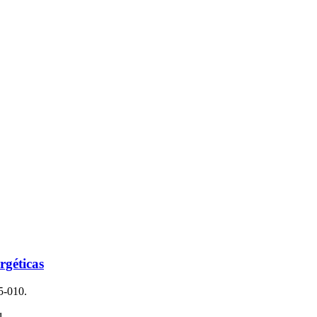
rgéticas
5-010.
1