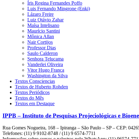
Íris Regina Fernandes Poffo
Luis Fernando Mingrone (Enki)
Lázaro Freire
Luiz Otávio Zahar
Maísa Intelisano
Maurício Santini
Mônica Allan
Nair Cortijos
Professor Dias
Saulo Calderon
Senhora Telucama
Vanderlei Oliveira
Vitor Hugo França
Washington da Silva
Textos Consciencias
Textos de Huberto Rohden
Textos Periódicos
Textos do Mês
Textos em Destaque
IPPB – Instituto de Pesquisas Projeciológicas e Bioene
Rua Gomes Nogueira, 168 – Ipiranga – São Paulo – SP – CEP: 0426
Telefones: (11) 9 9102-8748 / (11) 9 6574-7711
Informações sobre cursos e palestras pelo WhatsApp: (11) 96574-771