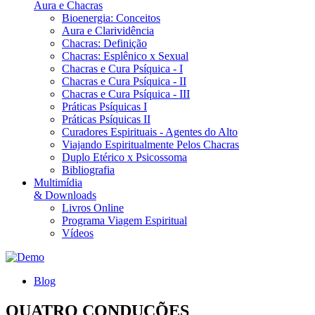
Aura e Chacras
Bioenergia: Conceitos
Aura e Clarividência
Chacras: Definição
Chacras: Esplênico x Sexual
Chacras e Cura Psíquica - I
Chacras e Cura Psíquica - II
Chacras e Cura Psíquica - III
Práticas Psíquicas I
Práticas Psíquicas II
Curadores Espirituais - Agentes do Alto
Viajando Espiritualmente Pelos Chacras
Duplo Etérico x Psicossoma
Bibliografia
Multimídia
& Downloads
Livros Online
Programa Viagem Espiritual
Vídeos
Blog
QUATRO CONDUÇÕES