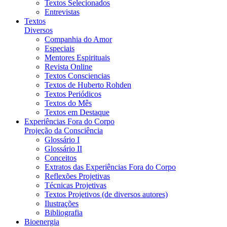
Textos Selecionados
Entrevistas
Textos
Diversos
Companhia do Amor
Especiais
Mentores Espirituais
Revista Online
Textos Consciencias
Textos de Huberto Rohden
Textos Periódicos
Textos do Mês
Textos em Destaque
Experiências Fora do Corpo
Projeção da Consciência
Glossário I
Glossário II
Conceitos
Extratos das Experiências Fora do Corpo
Reflexões Projetivas
Técnicas Projetivas
Textos Projetivos (de diversos autores)
Ilustrações
Bibliografia
Bioenergia