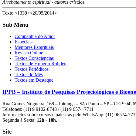
Arrebatamento espiritual - autores cristãos.
Texto <1338><20/05/2014>
Sub Menu
Companhia do Amor
Especiais
Mentores Espirituais
Revista Online
Textos Consciencias
Textos de Huberto Rohden
Textos Periódicos
Textos do Mês
Textos em Destaque
IPPB – Instituto de Pesquisas Projeciológicas e Bioene
Rua Gomes Nogueira, 168 – Ipiranga – São Paulo – SP – CEP: 0426
Telefones: (11) 9 9102-8748 / (11) 9 6574-7711
Informações sobre cursos e palestras pelo WhatsApp: (11) 96574-771
Segunda à Sexta:
12h - 18h.
Site