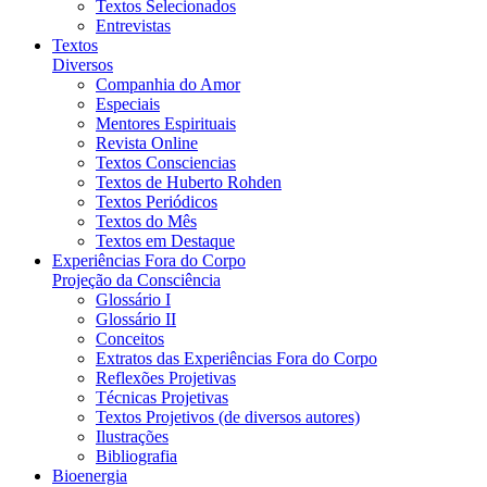
Textos Selecionados
Entrevistas
Textos
Diversos
Companhia do Amor
Especiais
Mentores Espirituais
Revista Online
Textos Consciencias
Textos de Huberto Rohden
Textos Periódicos
Textos do Mês
Textos em Destaque
Experiências Fora do Corpo
Projeção da Consciência
Glossário I
Glossário II
Conceitos
Extratos das Experiências Fora do Corpo
Reflexões Projetivas
Técnicas Projetivas
Textos Projetivos (de diversos autores)
Ilustrações
Bibliografia
Bioenergia