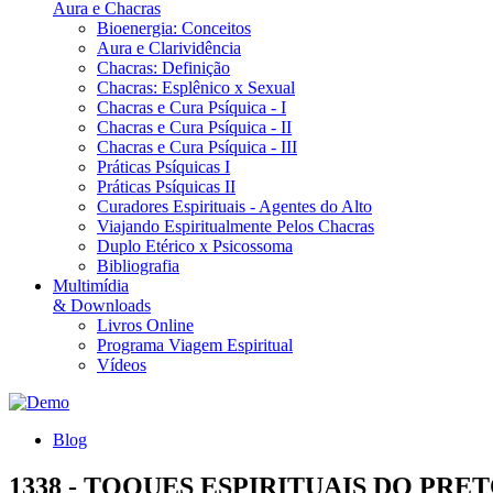
Aura e Chacras
Bioenergia: Conceitos
Aura e Clarividência
Chacras: Definição
Chacras: Esplênico x Sexual
Chacras e Cura Psíquica - I
Chacras e Cura Psíquica - II
Chacras e Cura Psíquica - III
Práticas Psíquicas I
Práticas Psíquicas II
Curadores Espirituais - Agentes do Alto
Viajando Espiritualmente Pelos Chacras
Duplo Etérico x Psicossoma
Bibliografia
Multimídia
& Downloads
Livros Online
Programa Viagem Espiritual
Vídeos
Blog
1338 - TOQUES ESPIRITUAIS DO PRE