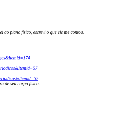
i ao plano físico, escrevi o que ele me contou.
orges&Itemid=174
periodicos&Itemid=57
periodicos&Itemid=57
a de seu corpo físico.