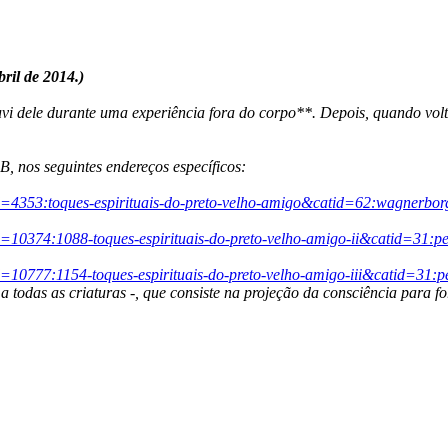
ril de 2014.)
uvi dele durante uma experiência fora do corpo**. Depois, quando volte
PB, nos seguintes endereços específicos:
id=4353:toques-espirituais-do-preto-velho-amigo&catid=62:wagnerb
d=10374:1088-toques-espirituais-do-preto-velho-amigo-ii&catid=31:
d=10777:1154-toques-espirituais-do-preto-velho-amigo-iii&catid=31:
 todas as criaturas -, que consiste na projeção da consciência para for