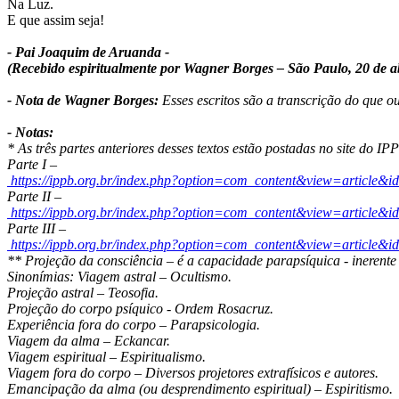
Na Luz.
E que assim seja!
- Pai Joaquim de Aruanda -
(Recebido espiritualmente por Wagner Borges – São Paulo, 20 de ab
- Nota de Wagner Borges:
Esses escritos são a transcrição do que o
- Notas:
* As três partes anteriores desses textos estão postadas no site do IP
Parte I –
https://ippb.org.br/index.php?option=com_content&view=article&
Parte II –
https://ippb.org.br/index.php?option=com_content&view=article&i
Parte III –
https://ippb.org.br/index.php?option=com_content&view=article&i
** Projeção da consciência – é a capacidade parapsíquica - inerente a
Sinonímias: Viagem astral – Ocultismo.
Projeção astral – Teosofia.
Projeção do corpo psíquico - Ordem Rosacruz.
Experiência fora do corpo – Parapsicologia.
Viagem da alma – Eckancar.
Viagem espiritual – Espiritualismo.
Viagem fora do corpo – Diversos projetores extrafísicos e autores.
Emancipação da alma (ou desprendimento espiritual) – Espiritismo.