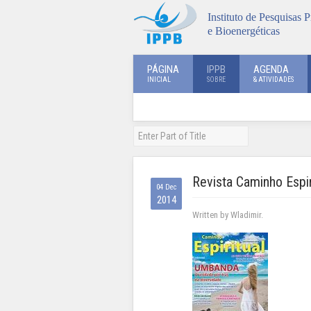
Instituto de Pesquisas P
e Bioenergéticas
PÁGINA
IPPB
AGENDA
INICIAL
SOBRE
& ATIVIDADES
Revista Caminho Espir
04 Dec
2014
Written by Wladimir.