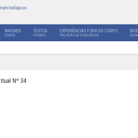
rojeciológicas
WAGNER
TEXTOS
EXPERIÊNCIAS FORA DO CORPO
BIO
BORGES
DIVERSOS
PROJEÇÃO DA CONSCIÊNCIA
AURA
itual Nº 34