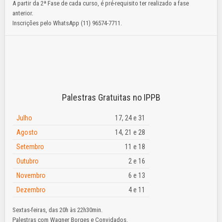
A partir da 2ª Fase de cada curso, é pré-requisito ter realizado a fase
anterior.
Inscrições pelo WhatsApp (11) 96574-7711.
Palestras Gratuitas no IPPB
Julho
17, 24 e 31
Agosto
14, 21 e 28
Setembro
11 e 18
Outubro
2 e 16
Novembro
6 e 13
Dezembro
4 e 11
Sextas-feiras, das 20h às 22h30min.
Palestras com Wagner Borges e Convidados.