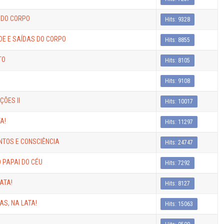
 DO CORPO
Hits: 9328
DE E SAÍDAS DO CORPO
Hits: 8855
TO
Hits: 8105
Hits: 9108
ÇÕES II
Hits: 10017
A!
Hits: 11297
NTOS E CONSCIÊNCIA
Hits: 24747
O PAPAI DO CÉU
Hits: 7292
ATA!
Hits: 8127
S, NA LATA!
Hits: 15063