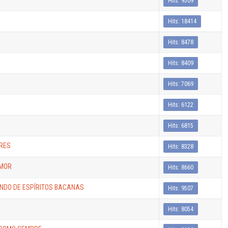
Hits: 9509
Hits: 18414
Hits: 8478
Hits: 8409
Hits: 7069
Hits: 6122
Hits: 6815
ARES
Hits: 8328
AMOR
Hits: 8660
ANDO DE ESPÍRITOS BACANAS
Hits: 9507
Hits: 8054