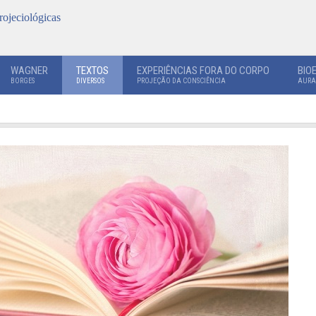
rojeciológicas
WAGNER
TEXTOS
EXPERIÊNCIAS FORA DO CORPO
BIO
BORGES
DIVERSOS
PROJEÇÃO DA CONSCIÊNCIA
AURA