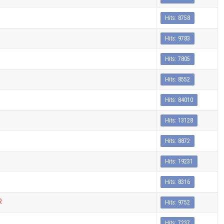
Hits: 8758
Hits: 9783
Hits: 7805
Hits: 8552
Hits: 84010
Hits: 13128
Hits: 8872
Hits: 19231
Hits: 8316
R
Hits: 9752
Hits: 7237