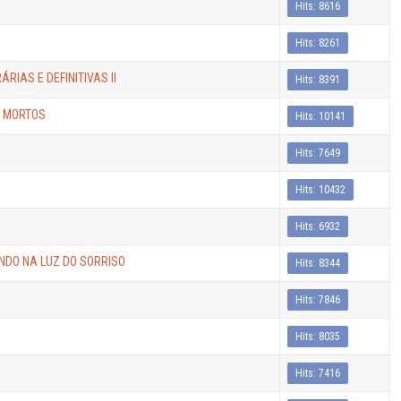
Hits: 8616
Hits: 8261
IAS E DEFINITIVAS II
Hits: 8391
S MORTOS
Hits: 10141
Hits: 7649
Hits: 10432
Hits: 6932
NDO NA LUZ DO SORRISO
Hits: 8344
Hits: 7846
Hits: 8035
Hits: 7416