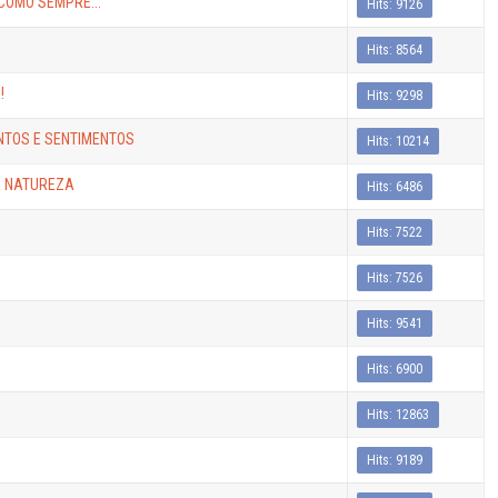
COMO SEMPRE...
Hits: 9126
Hits: 8564
!
Hits: 9298
NTOS E SENTIMENTOS
Hits: 10214
A NATUREZA
Hits: 6486
Hits: 7522
Hits: 7526
Hits: 9541
Hits: 6900
Hits: 12863
Hits: 9189