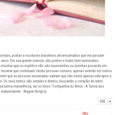
nistas, poetas e escritores brasileiros desencarnados que me passam
os anos. Em sua grande maioria, são poetas e muito bem humorados.
a mostrar que os espíritos não são nuvenzinhas ou luzinhas piscando em
rem mostrar que continuam sendo pessoas comuns, apenas vivendo em outros
uerem que as pessoas encarnadas saibam que não existe apenas vida após a
r. Os seus textos são simples e diretos, buscando o coração do leitor.
ssa turma maravilhosa, ver os livros "Companhia do Amor - A Turma dos
o independente - Wagner Borges).
Display #
Hits