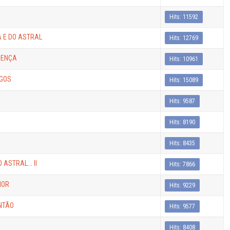
Hits: 11592
 E DO ASTRAL
Hits: 12769
SENÇA
Hits: 10961
IGOS
Hits: 15089
Hits: 9587
Hits: 8190
Hits: 8435
ASTRAL... II
Hits: 7866
MOR
Hits: 9229
NTÃO
Hits: 9577
Hits: 8408