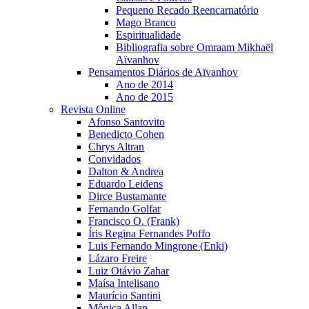
Pequeno Recado Reencarnatório
Mago Branco
Espiritualidade
Bibliografia sobre Omraam Mikhaël
Aïvanhov
Pensamentos Diários de Aïvanhov
Ano de 2014
Ano de 2015
Revista Online
Afonso Santovito
Benedicto Cohen
Chrys Altran
Convidados
Dalton & Andrea
Eduardo Leidens
Dirce Bustamante
Fernando Golfar
Francisco O. (Frank)
Íris Regina Fernandes Poffo
Luis Fernando Mingrone (Enki)
Lázaro Freire
Luiz Otávio Zahar
Maísa Intelisano
Maurício Santini
Mônica Allan