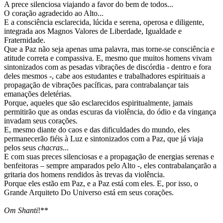
A prece silenciosa viajando a favor do bem de todos...
O coração agradecido ao Alto...
E a consciência esclarecida, lúcida e serena, operosa e diligente,
integrada aos Magnos Valores de Liberdade, Igualdade e
Fraternidade.
Que a Paz não seja apenas uma palavra, mas torne-se consciência e
atitude correta e compassiva. E, mesmo que muitos homens vivam
sintonizados com as pesadas vibrações de discórdia - dentro e fora
deles mesmos -, cabe aos estudantes e trabalhadores espirituais a
propagação de vibrações pacíficas, para contrabalançar tais
emanações deletérias.
Porque, aqueles que são esclarecidos espiritualmente, jamais
permitirão que as ondas escuras da violência, do ódio e da vingança
invadam seus corações.
E, mesmo diante do caos e das dificuldades do mundo, eles
permanecerão fiéis à Luz e sintonizados com a Paz, que já viaja
pelos seus
chacras
...
E com suas preces silenciosas e a propagação de energias serenas e
benfeitoras – sempre amparados pelo Alto -, eles contrabalançarão a
gritaria dos homens rendidos às trevas da violência.
Porque eles estão em Paz, e a Paz está com eles. E, por isso, o
Grande Arquiteto Do Universo está em seus corações.
Om
Shanti
!**