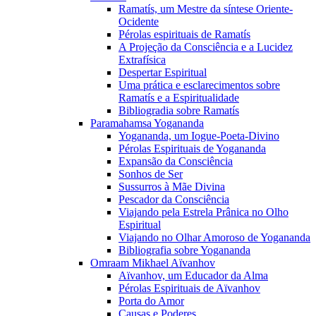
Ramatís, um Mestre da síntese Oriente-
Ocidente
Pérolas espirituais de Ramatís
A Projeção da Consciência e a Lucidez
Extrafísica
Despertar Espiritual
Uma prática e esclarecimentos sobre
Ramatís e a Espiritualidade
Bibliogradia sobre Ramatís
Paramahamsa Yogananda
Yogananda, um Iogue-Poeta-Divino
Pérolas Espirituais de Yogananda
Expansão da Consciência
Sonhos de Ser
Sussurros à Mãe Divina
Pescador da Consciência
Viajando pela Estrela Prânica no Olho
Espiritual
Viajando no Olhar Amoroso de Yogananda
Bibliografia sobre Yogananda
Omraam Mikhael Aïvanhov
Aïvanhov, um Educador da Alma
Pérolas Espirituais de Aïvanhov
Porta do Amor
Causas e Poderes