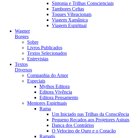
Sintonia e Trilhas Conscienciais
Tambores Celtas
Toques Vibracionais
Viagem Xamânica
Viagem Espiritual
Wagner
Borges
Sobre
Livros Publicados
Textos Selecionados
Entrevistas
Textos
Diversos
Companhia do Amor
Especiais
Mythos Editora
Editora Vivência
Editora Pensamento
Mentores Espirituais
Rama
Um Iniciado nas Trilhas da Consciência
Pequeno Recados aos Projetores Astrais
Dança dos Contrários
O Velocino de Ouro e o Coração
Ramatís