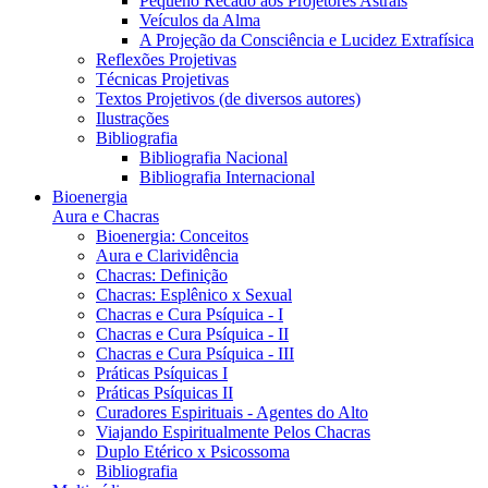
Pequeno Recado aos Projetores Astrais
Veículos da Alma
A Projeção da Consciência e Lucidez Extrafísica
Reflexões Projetivas
Técnicas Projetivas
Textos Projetivos (de diversos autores)
Ilustrações
Bibliografia
Bibliografia Nacional
Bibliografia Internacional
Bioenergia
Aura e Chacras
Bioenergia: Conceitos
Aura e Clarividência
Chacras: Definição
Chacras: Esplênico x Sexual
Chacras e Cura Psíquica - I
Chacras e Cura Psíquica - II
Chacras e Cura Psíquica - III
Práticas Psíquicas I
Práticas Psíquicas II
Curadores Espirituais - Agentes do Alto
Viajando Espiritualmente Pelos Chacras
Duplo Etérico x Psicossoma
Bibliografia