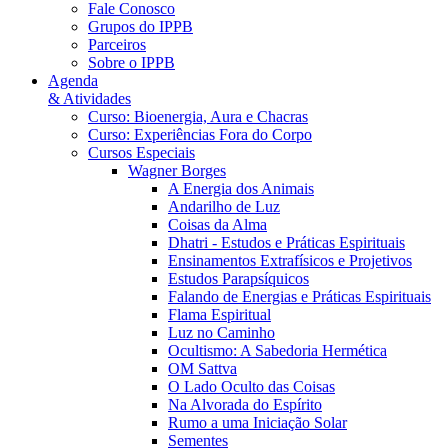
Fale Conosco
Grupos do IPPB
Parceiros
Sobre o IPPB
Agenda
& Atividades
Curso: Bioenergia, Aura e Chacras
Curso: Experiências Fora do Corpo
Cursos Especiais
Wagner Borges
A Energia dos Animais
Andarilho de Luz
Coisas da Alma
Dhatri - Estudos e Práticas Espirituais
Ensinamentos Extrafísicos e Projetivos
Estudos Parapsíquicos
Falando de Energias e Práticas Espirituais
Flama Espiritual
Luz no Caminho
Ocultismo: A Sabedoria Hermética
OM Sattva
O Lado Oculto das Coisas
Na Alvorada do Espírito
Rumo a uma Iniciação Solar
Sementes