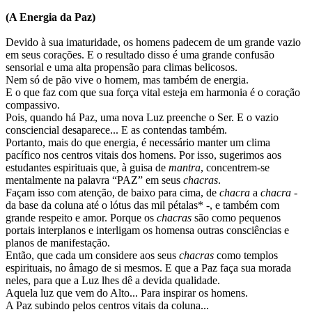
(A Energia da Paz)
Devido à sua imaturidade, os homens padecem de um grande vazio
em seus corações. E o resultado disso é uma grande confusão
sensorial e uma alta propensão para climas belicosos.
Nem só de pão vive o homem, mas também de energia.
E o que faz com que sua força vital esteja em harmonia é o coração
compassivo.
Pois, quando há Paz, uma nova Luz preenche o Ser. E o vazio
consciencial desaparece... E as contendas também.
Portanto, mais do que energia, é necessário manter um clima
pacífico nos centros vitais dos homens. Por isso, sugerimos aos
estudantes espirituais que, à guisa de
mantra
, concentrem-se
mentalmente na palavra “PAZ” em seus
chacras
.
Façam isso com atenção, de baixo para cima, de
chacra
a
chacra
-
da base da coluna até o lótus das mil pétalas* -, e também com
grande respeito e amor. Porque os
chacras
são como pequenos
portais interplanos e interligam os homensa outras consciências e
planos de manifestação.
Então, que cada um considere aos seus
chacras
como templos
espirituais, no âmago de si mesmos. E que a Paz faça sua morada
neles, para que a Luz lhes dê a devida qualidade.
Aquela luz que vem do Alto... Para inspirar os homens.
A Paz subindo pelos centros vitais da coluna...