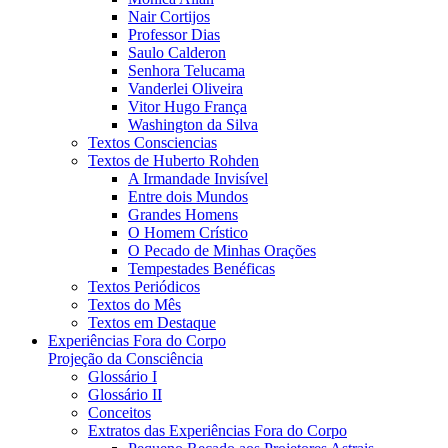
Nair Cortijos
Professor Dias
Saulo Calderon
Senhora Telucama
Vanderlei Oliveira
Vitor Hugo França
Washington da Silva
Textos Consciencias
Textos de Huberto Rohden
A Irmandade Invisível
Entre dois Mundos
Grandes Homens
O Homem Crístico
O Pecado de Minhas Orações
Tempestades Benéficas
Textos Periódicos
Textos do Mês
Textos em Destaque
Experiências Fora do Corpo
Projeção da Consciência
Glossário I
Glossário II
Conceitos
Extratos das Experiências Fora do Corpo