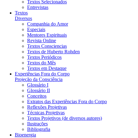
Textos Selecionados
Entrevistas
Textos
Diversos
Companhia do Amor
Especiais
Mentores Espirituais
Revista Online
Textos Consciencias
Textos de Huberto Rohden
Textos Periódicos
Textos do Mês
Textos em Destaque
Experiências Fora do Corpo
Projeção da Consciência
Glossário I
Glossário II
Conceitos
Extratos das Experiências Fora do Corpo
Reflexões Projetivas
Técnicas Projetivas
Textos Projetivos (de diversos autores)
Ilustrações
Bibliografia
Bioenergia