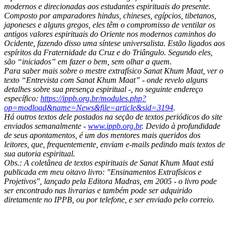
modernos e direcionadas aos estudantes espirituais do presente.
Composto por amparadores hindus, chineses, egípcios, tibetanos,
japoneses e alguns gregos, eles têm o compromisso de ventilar os
antigos valores espirituais do Oriente nos modernos caminhos do
Ocidente, fazendo disso uma síntese universalista. Estão ligados aos
espíritos da Fraternidade da Cruz e do Triângulo. Segundo eles,
são “iniciados” em fazer o bem, sem olhar a quem.
Para saber mais sobre o mestre extrafísico Sanat Khum Maat, ver o
texto “Entrevista com Sanat Khum Maat” - onde revelo alguns
detalhes sobre sua presença espiritual -, no seguinte endereço
específico:
https://ippb.org.br/modules.php?
op=modload&name=News&file=article&sid=3194
.
Há outros textos dele postados na seção de textos periódicos do site
enviados semanalmente -
www.ippb.org.br
. Devido à profundidade
de seus apontamentos, é um dos mentores mais queridos dos
leitores, que, frequentemente, enviam e-mails pedindo mais textos de
sua autoria espiritual.
Obs.: A coletânea de textos espirituais de Sanat Khum Maat está
publicada em meu oitavo livro: "Ensinamentos Extrafísicos e
Projetivos", lançado pela Editora Madras, em 2005 - o livro pode
ser encontrado nas livrarias e também pode ser adquirido
diretamente no IPPB, ou por telefone, e ser enviado pelo correio.