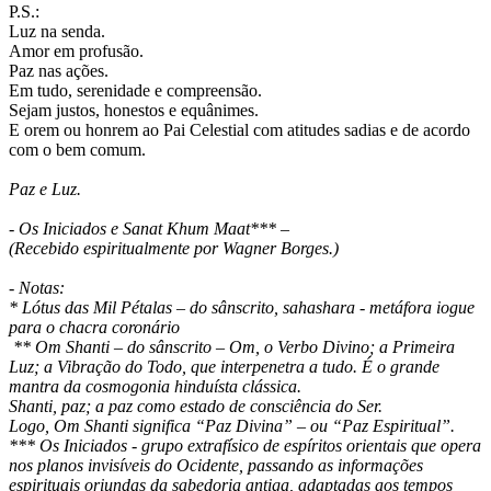
P.S.:
Luz na senda.
Amor em profusão.
Paz nas ações.
Em tudo, serenidade e compreensão.
Sejam justos, honestos e equânimes.
E orem ou honrem ao Pai Celestial com atitudes sadias e de acordo
com o bem comum.
Paz e Luz.
- Os Iniciados e Sanat Khum Maat*** –
(Recebido espiritualmente por Wagner Borges.)
- Notas:
* Lótus das Mil Pétalas – do sânscrito, sahashara - metáfora iogue
para o chacra coronário
** Om Shanti – do sânscrito – Om, o Verbo Divino; a Primeira
Luz; a Vibração do Todo, que interpenetra a tudo. É o grande
mantra da cosmogonia hinduísta clássica.
Shanti, paz; a paz como estado de consciência do Ser.
Logo, Om Shanti significa “Paz Divina” – ou “Paz Espiritual”.
*** Os Iniciados - grupo extrafísico de espíritos orientais que opera
nos planos invisíveis do Ocidente, passando as informações
espirituais oriundas da sabedoria antiga, adaptadas aos tempos