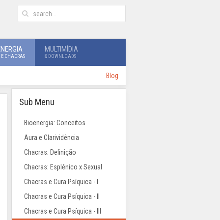
ENERGIA
MULTIMÍDIA
 E CHACRAS
& DOWNLOADS
Blog
Sub Menu
Bioenergia: Conceitos
Aura e Clarividência
Chacras: Definição
Chacras: Esplênico x Sexual
Chacras e Cura Psíquica - I
Chacras e Cura Psíquica - II
Chacras e Cura Psíquica - III