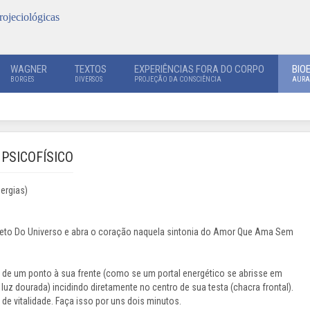
rojeciológicas
WAGNER
TEXTOS
EXPERIÊNCIAS FORA DO CORPO
BIO
BORGES
DIVERSOS
PROJEÇÃO DA CONSCIÊNCIA
AURA
PSICOFÍSICO
ergias)
eto Do Universo e abra o coração naquela sintonia do Amor Que Ama Sem
 de um ponto à sua frente (como se um portal energético se abrisse em
luz dourada) incidindo diretamente no centro de sua testa (chacra frontal).
de vitalidade. Faça isso por uns dois minutos.