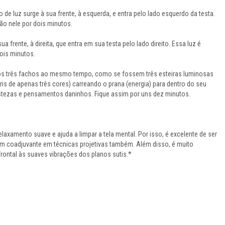
 de luz surge à sua frente, à esquerda, e entra pelo lado esquerdo da testa.
ão nele por dois minutos.
a frente, à direita, que entra em sua testa pelo lado direito. Essa luz é
dois minutos.
nos três fachos ao mesmo tempo, como se fossem três esteiras luminosas
is de apenas três cores) carreando o prana (energia) para dentro do seu
istezas e pensamentos daninhos. Fique assim por uns dez minutos.
laxamento suave e ajuda a limpar a tela mental. Por isso, é excelente de ser
um coadjuvante em técnicas projetivas também. Além disso, é muito
frontal às suaves vibrações dos planos sutis.*