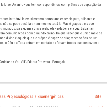
o Mikhael Aivanhov que tem correspondência com práticas de captação da
procure introduzi-la em si mesmo como uma essência pura, brilhante e
 que não se pode pesá-la e nem mesmo tocá-la. Mas é graças a ela que
s iniciados, para quem a única realidade verdadeira é a Luz, trabalham
cerem comunicações com o mundo divino. Há que saber que o único meio de
divino é aquele que ele próprio é capaz de criar, tecendo fios de luz
fios, o Céu e a Terra entram em contato e efetuam trocas que conduzem a
tidianos Vol. VIII"; Editora Prosveta - Portugal)
isas Projeciológicas e Bioenergéticas
Site