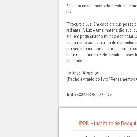
* Eis um ensinamento do mestre búlgar
luz:
"Procure a Luz. Em cada dia que passa 
radiante. A Luz é uma matéria tão sutil
alguém pode criar no mundo espiritual. O
diariamente com ela a fim de estabele
um ser humano comunicar-se com o mundo 
entre esse mundo e ele. Tecidos esses 
plenitude."
- Mikhael Aivanhov -
(Trecho extraído do livro "Pensamentos Co
Texto <334><28/04/2002>
IPPB – Instituto de Pesqu