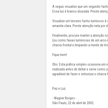
A seguir, visualize que um segundo facho
Essa luz é branco-dourada. Preste atenç
Visualize um terceiro facho luminoso à su
amarela-clara. Preste atenção nela por 
Finalmente, procure manter a atenção 
(ou como faixas luminosas de um arco-ír
chacra frontal e limpando a mente de tr
Fique bem!
Obs: Esta prática simples ocasiona um re
realizada antes de deitar e serve como 
agradável de fazer e sintoniza o chacra 
Paz e Luz.
- Wagner Borges -
São Paulo, 22 de abril de 2002.