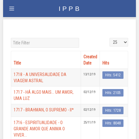
Title Filter
Display #
Created
Title
Date
Hits
1718 - A UNIVERSALIDADE DA
13/12/19
Hits: 5412
VIAGEM ASTRAL
1717 - HÁ ALGO MAIS... UM AMOR,
02/12/19
Hits: 2105
UMA LUZ
1717 - BRAHMAN, O SUPREMO - II*
02/12/19
Hits: 1728
1716 - ESPIRITUALIDADE - O
25/11/19
Hits: 8048
GRANDE AMOR QUE ANIMA O
VIVER...