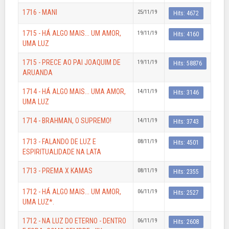
1716 - MANI
25/11/19
Hits: 4672
1715 - HÁ ALGO MAIS... UM AMOR,
19/11/19
Hits: 4160
UMA LUZ
1715 - PRECE AO PAI JOAQUIM DE
19/11/19
Hits: 58876
ARUANDA
1714 - HÁ ALGO MAIS... UMA AMOR,
14/11/19
Hits: 3146
UMA LUZ
1714 - BRAHMAN, O SUPREMO!
14/11/19
Hits: 3743
1713 - FALANDO DE LUZ E
08/11/19
Hits: 4501
ESPIRITUALIDADE NA LATA
1713 - PREMA X KAMAS
08/11/19
Hits: 2355
1712 - HÁ ALGO MAIS... UM AMOR,
06/11/19
Hits: 2527
UMA LUZ*.
1712 - NA LUZ DO ETERNO - DENTRO
06/11/19
Hits: 2608