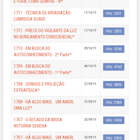
E FORA, COMO SEMPRE - III*
1711 - TÉCNICA DE IRRADIAÇÃO
17/10/19
Hits: 3601
LUMINOSA SUAVE
1711 - PRECE DO VIGILANTE DA LUZ
17/10/19
Hits: 2855
NO BURILAMENTO CONSCIENCIAL*
1710 - EM BUSCA DO
09/10/19
Hits: 3296
AUTOCONHECIMENTO - 2ª Parte*
1709 - EM BUSCA DO
04/10/19
Hits: 4760
AUTOCONHECIMENTO - 1ª Parte*
1708 - SONHOS E PROJEÇÃO
27/09/19
Hits: 4806
EXTRAFÍSICA*
1708 - HÁ ALGO MAIS... UM AMOR,
27/09/19
Hits: 2984
UMA LUZ*
1707 - O RECADO DA BRISA
25/09/19
Hits: 3404
NOTURNA SERENA
1707 - HÁ ALGO MAIS... UM AMOR,
25/09/19
Hits: 2950