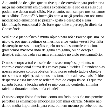
A quantidade de ações que eu tive que desenvolver para poder ter a
maçã me colocaram em diversas experiências, e são essas elas que
podem me deixar mais sábio. No entanto, nem sempre nos tornamos
mais sábios. Por quê? A interação com a maçã produz em nós uma
modificação emocional (o prazer - gosto e desgosto) e essa
identificação emocional é tão forte que tolhe a percepção direta da
Consciência.
Será que o plano físico é muito rápido para nós? Parece que sim. Se
não o é, por que repetimos os mesmos erros várias vezes? Por falta
de atenção nessas interações e pelo nosso descontrole emocional
(parecemos macacos indo de galho em galho, ou de desejo a
desejo), estamos cada vez mais enraizados no ciclo reencarnatório.
O nosso corpo astral é a sede de nossas emoções, portanto, o
controle emocional é uma das chaves para a lucidez. Entendendo as
nossas relações com os objetos (e no nosso estudo tudo é objeto e
nós somos o sujeito), estaremos nos tornando cada vez mais lúcidos,
despertos e essa lucidez se refletirá fora do corpo físico. O que me
adianta buscar a lucidez astral se não consigo controlar a minha
raivinha durante o trânsito da cidade?
O nosso corpo físico funciona como um freio, pois ele nos permite
perceber as emanações emocionais com mais clareza. Mesmo não
dando muita importância para elas, ou nem mesmo percebendo-as,