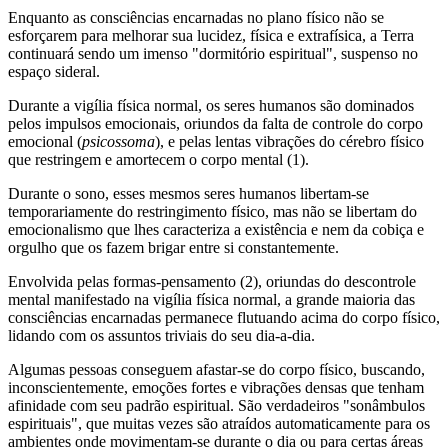
Enquanto as consciências encarnadas no plano físico não se
esforçarem para melhorar sua lucidez, física e extrafísica, a Terra
continuará sendo um imenso "dormitório espiritual", suspenso no
espaço sideral.
Durante a vigília física normal, os seres humanos são dominados
pelos impulsos emocionais, oriundos da falta de controle do corpo
emocional (
psicossoma
), e pelas lentas vibrações do cérebro físico
que restringem e amortecem o corpo mental (1).
Durante o sono, esses mesmos seres humanos libertam-se
temporariamente do restringimento físico, mas não se libertam do
emocionalismo que lhes caracteriza a existência e nem da cobiça e
orgulho que os fazem brigar entre si constantemente.
Envolvida pelas formas-pensamento (2), oriundas do descontrole
mental manifestado na vigília física normal, a grande maioria das
consciências encarnadas permanece flutuando acima do corpo físico,
lidando com os assuntos triviais do seu dia-a-dia.
Algumas pessoas conseguem afastar-se do corpo físico, buscando,
inconscientemente, emoções fortes e vibrações densas que tenham
afinidade com seu padrão espiritual. São verdadeiros "sonâmbulos
espirituais", que muitas vezes são atraídos automaticamente para os
ambientes onde movimentam-se durante o dia ou para certas áreas