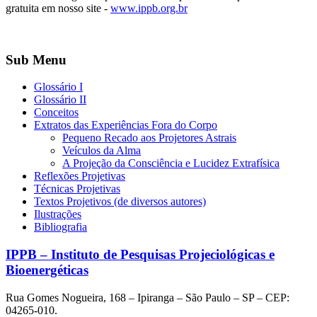
gratuita em nosso site -
www.ippb.org.br
Sub Menu
Glossário I
Glossário II
Conceitos
Extratos das Experiências Fora do Corpo
Pequeno Recado aos Projetores Astrais
Veículos da Alma
A Projeção da Consciência e Lucidez Extrafísica
Reflexões Projetivas
Técnicas Projetivas
Textos Projetivos (de diversos autores)
Ilustrações
Bibliografia
IPPB – Instituto de Pesquisas Projeciológicas e
Bioenergéticas
Rua Gomes Nogueira, 168 – Ipiranga – São Paulo – SP – CEP:
04265-010.