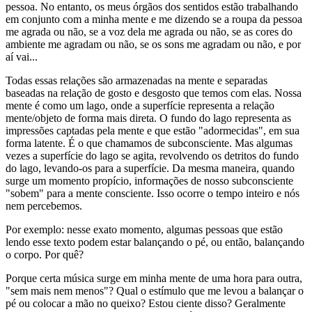
pessoa. No entanto, os meus órgãos dos sentidos estão trabalhando
em conjunto com a minha mente e me dizendo se a roupa da pessoa
me agrada ou não, se a voz dela me agrada ou não, se as cores do
ambiente me agradam ou não, se os sons me agradam ou não, e por
aí vai...
Todas essas relações são armazenadas na mente e separadas
baseadas na relação de gosto e desgosto que temos com elas. Nossa
mente é como um lago, onde a superfície representa a relação
mente/objeto de forma mais direta. O fundo do lago representa as
impressões captadas pela mente e que estão "adormecidas", em sua
forma latente. É o que chamamos de subconsciente. Mas algumas
vezes a superfície do lago se agita, revolvendo os detritos do fundo
do lago, levando-os para a superfície. Da mesma maneira, quando
surge um momento propício, informações de nosso subconsciente
"sobem" para a mente consciente. Isso ocorre o tempo inteiro e nós
nem percebemos.
Por exemplo: nesse exato momento, algumas pessoas que estão
lendo esse texto podem estar balançando o pé, ou então, balançando
o corpo. Por quê?
Porque certa música surge em minha mente de uma hora para outra,
"sem mais nem menos"? Qual o estímulo que me levou a balançar o
pé ou colocar a mão no queixo? Estou ciente disso? Geralmente