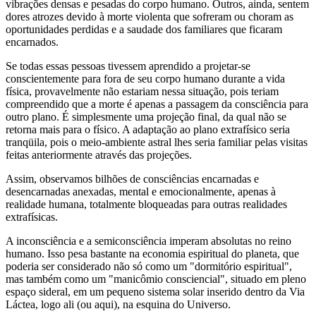
vibrações densas e pesadas do corpo humano. Outros, ainda, sentem
dores atrozes devido à morte violenta que sofreram ou choram as
oportunidades perdidas e a saudade dos familiares que ficaram
encarnados.
Se todas essas pessoas tivessem aprendido a projetar-se
conscientemente para fora de seu corpo humano durante a vida
física, provavelmente não estariam nessa situação, pois teriam
compreendido que a morte é apenas a passagem da consciência para
outro plano. É simplesmente uma projeção final, da qual não se
retorna mais para o físico. A adaptação ao plano extrafísico seria
tranqüila, pois o meio-ambiente astral lhes seria familiar pelas visitas
feitas anteriormente através das projeções.
Assim, observamos bilhões de consciências encarnadas e
desencarnadas anexadas, mental e emocionalmente, apenas à
realidade humana, totalmente bloqueadas para outras realidades
extrafísicas.
A inconsciência e a semiconsciência imperam absolutas no reino
humano. Isso pesa bastante na economia espiritual do planeta, que
poderia ser considerado não só como um "dormitório espiritual",
mas também como um "manicômio consciencial", situado em pleno
espaço sideral, em um pequeno sistema solar inserido dentro da Via
Láctea, logo ali (ou aqui), na esquina do Universo.