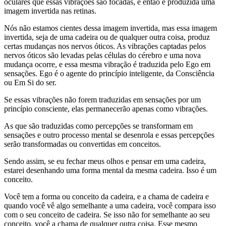
oculares que essas vibrações são focadas, e então é produzida uma
imagem invertida nas retinas.
Nós não estamos cientes dessa imagem invertida, mas essa imagem
invertida, seja de uma cadeira ou de qualquer outra coisa, produz
certas mudanças nos nervos óticos. As vibrações captadas pelos
nervos óticos são levadas pelas células do cérebro e uma nova
mudança ocorre, e essa mesma vibração é traduzida pelo Ego em
sensações. Ego é o agente do princípio inteligente, da Consciência
ou Em Si do ser.
Se essas vibrações não forem traduzidas em sensações por um
princípio consciente, elas permanecerão apenas como vibrações.
As que são traduzidas como percepções se transformam em
sensações e outro processo mental se desenrola e essas percepções
serão transformadas ou convertidas em conceitos.
Sendo assim, se eu fechar meus olhos e pensar em uma cadeira,
estarei desenhando uma forma mental da mesma cadeira. Isso é um
conceito.
Você tem a forma ou conceito da cadeira, e a chama de cadeira e
quando você vê algo semelhante a uma cadeira, você compara isso
com o seu conceito de cadeira. Se isso não for semelhante ao seu
conceito, você a chama de qualquer outra coisa. Esse mesmo