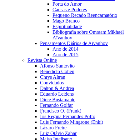
Porta do Amor
Causas e Poderes
Pequeno Recado Reencarnatório
Mago Branco
Espiritualidade
Bibliografia sobre Omraam Mikhaël
Aïvanhov
Pensamentos Diários de Aïvanhov
Ano de 2014
Ano de 2015
Revista Online
Afonso Santovito
Benedicto Cohen
Chrys Altran
Convidados
Dalton & Andrea
Eduardo Leidens
Dirce Bustamante
Fernando Golfar
Francisco O. (Frank)
Íris Regina Fernandes Poffo
Luis Fernando Mingrone (Enki)
Lázaro Freire
Luiz Otávio Zahar
Maísa Intelisano