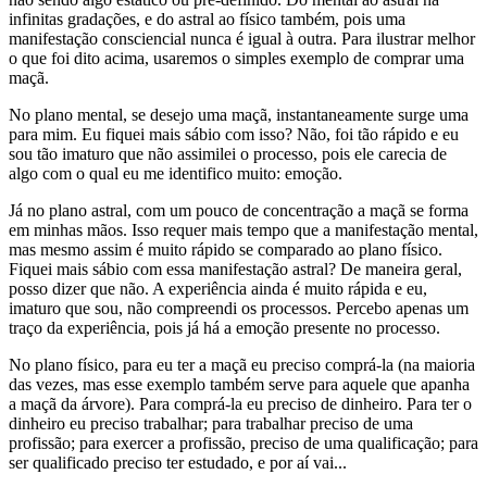
infinitas gradações, e do astral ao físico também, pois uma
manifestação consciencial nunca é igual à outra. Para ilustrar melhor
o que foi dito acima, usaremos o simples exemplo de comprar uma
maçã.
No plano mental, se desejo uma maçã, instantaneamente surge uma
para mim. Eu fiquei mais sábio com isso? Não, foi tão rápido e eu
sou tão imaturo que não assimilei o processo, pois ele carecia de
algo com o qual eu me identifico muito: emoção.
Já no plano astral, com um pouco de concentração a maçã se forma
em minhas mãos. Isso requer mais tempo que a manifestação mental,
mas mesmo assim é muito rápido se comparado ao plano físico.
Fiquei mais sábio com essa manifestação astral? De maneira geral,
posso dizer que não. A experiência ainda é muito rápida e eu,
imaturo que sou, não compreendi os processos. Percebo apenas um
traço da experiência, pois já há a emoção presente no processo.
No plano físico, para eu ter a maçã eu preciso comprá-la (na maioria
das vezes, mas esse exemplo também serve para aquele que apanha
a maçã da árvore). Para comprá-la eu preciso de dinheiro. Para ter o
dinheiro eu preciso trabalhar; para trabalhar preciso de uma
profissão; para exercer a profissão, preciso de uma qualificação; para
ser qualificado preciso ter estudado, e por aí vai...