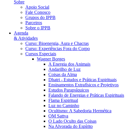
Sobre
Apoio Social
Fale Conosco
Grupos do IPPB
Parceiros
Sobre o IPPB
Agenda
& Atividades
Curso: Bioenergia, Aura e Chacras
Curso: Experiências Fora do Corpo
Cursos Especiais
Wagner Borges
A Energia dos Animais
Andarilho de Luz
Coisas da Alma
Dhatri - Estudos e Práticas Espirituais
Ensinamentos Extrafísicos e Projetivos
Estudos Parapsíquicos
Falando de Energias e Práticas Espirituais
Flama Espiritual
Luz no Caminho
Ocultismo: A Sabedoria Hermética
OM Sattva
O Lado Oculto das Coisas
Na Alvorada do Espírito