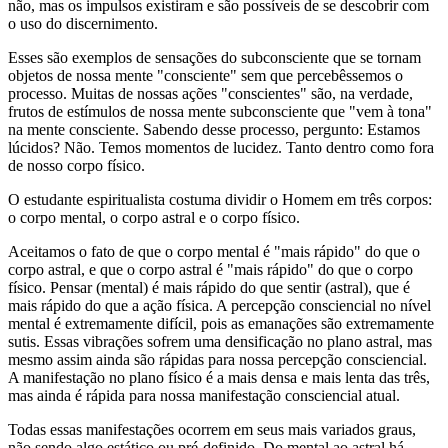
não, mas os impulsos existiram e são possíveis de se descobrir com
o uso do discernimento.
Esses são exemplos de sensações do subconsciente que se tornam
objetos de nossa mente "consciente" sem que percebêssemos o
processo. Muitas de nossas ações "conscientes" são, na verdade,
frutos de estímulos de nossa mente subconsciente que "vem à tona"
na mente consciente. Sabendo desse processo, pergunto: Estamos
lúcidos? Não. Temos momentos de lucidez. Tanto dentro como fora
de nosso corpo físico.
O estudante espiritualista costuma dividir o Homem em três corpos:
o corpo mental, o corpo astral e o corpo físico.
Aceitamos o fato de que o corpo mental é "mais rápido" do que o
corpo astral, e que o corpo astral é "mais rápido" do que o corpo
físico. Pensar (mental) é mais rápido do que sentir (astral), que é
mais rápido do que a ação física. A percepção consciencial no nível
mental é extremamente difícil, pois as emanações são extremamente
sutis. Essas vibrações sofrem uma densificação no plano astral, mas
mesmo assim ainda são rápidas para nossa percepção consciencial.
A manifestação no plano físico é a mais densa e mais lenta das três,
mas ainda é rápida para nossa manifestação consciencial atual.
Todas essas manifestações ocorrem em seus mais variados graus,
não sendo algo estático ou pré-definido. Do mental ao astral há