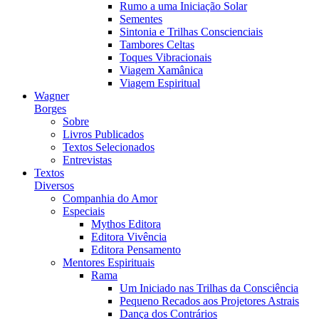
Rumo a uma Iniciação Solar
Sementes
Sintonia e Trilhas Conscienciais
Tambores Celtas
Toques Vibracionais
Viagem Xamânica
Viagem Espiritual
Wagner
Borges
Sobre
Livros Publicados
Textos Selecionados
Entrevistas
Textos
Diversos
Companhia do Amor
Especiais
Mythos Editora
Editora Vivência
Editora Pensamento
Mentores Espirituais
Rama
Um Iniciado nas Trilhas da Consciência
Pequeno Recados aos Projetores Astrais
Dança dos Contrários