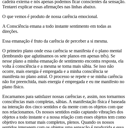
cadeira externa e nós apenas podemos ficar conscientes da sensação.
Tentarei explicar essas afirmações nas linhas abaixo.
O que vemos é produto de nossa carência emocional.
A Consciência emana a todo instante sentimento em todas as
direções.
Essa emanação é fruto da carência de perceber a si mesma.
O primeiro plano onde essa carência se manifesta é o plano mental
(lembrando que aglutinamos os sete planos em apenas três). Se
nesse plano a minha emanação de sentimento encontra resposta, ela
volta à consciência e a mesma se torna mais sábia. Se isso não
ocorre, mais energia é empregada e a minha consciência se
manifesta no plano astral. O processo se repete e se minha carência
não for preenchida, mais energia é empregada e eu me manifesto no
plano físico.
Encarnamos para satisfazer nossas carências e, assim, nos tornarmos
consciências mais completas, sábias. A manifestação física é baseada
na interação dos cinco sentidos e da mente com os objetos com que
nos relacionamos. Os nossos sentidos estão captando vibrações dos
objetos a todo instante e a nossa relação com esses objetos tem como
objetivo nos tornar mais completos, plenos. Quando os nossos
sentidos interagem com os objetos uma sensação é produzida e essa