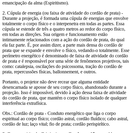
emancipação da alma (Espiritismo).
2. Cúpula de energia (ou faixa de atividade do cordão de prata) -
Durante a projeção, é formada uma cúpula de energias que envolve
totalmente o corpo físico e o interpenetra em todas as partes. Essa
cúpula se estende de três a quatro metros ao redor do corpo físico,
em todas as direções. Sua origem e funcionamento estão
intimamente relacionados com a ação do cordão de prata, do qual
ela faz parte. É, por assim dizer, a parte mais densa do cordão de
prata que se expande e envolve o físico, vedando-o totalmente. Esse
perímetro energético é denominado de faixa de atividade do cordão
de prata e é responsável por uma série de fenômenos projetivos, tais
como: catalepsia, oscilações do psicossoma, tração do cordão de
prata, repercussões físicas, ballonnement, e outros.
Portanto, o projetor não deve recear que alguma entidade
desencarnada se aposse de seu corpo físico, abandonado durante a
projeção. Isso é impossível, devido à ação dessa faixa de atividade
do cordão de prata, que mantém o corpo físico isolado de qualquer
interferência extrafísica.
Obs.: Cordão de prata - Conduto energético que liga o corpo
espiritual ao corpo físico; cordão astral, cordão fluídico; cabo astral,
cordão de luz; laço vital; fio de prata; cordão perispirítico.