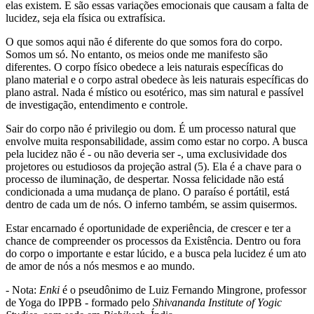
elas existem. E são essas variações emocionais que causam a falta de
lucidez, seja ela física ou extrafísica.
O que somos aqui não é diferente do que somos fora do corpo.
Somos um só. No entanto, os meios onde me manifesto são
diferentes. O corpo físico obedece a leis naturais específicas do
plano material e o corpo astral obedece às leis naturais específicas do
plano astral. Nada é místico ou esotérico, mas sim natural e passível
de investigação, entendimento e controle.
Sair do corpo não é privilegio ou dom. É um processo natural que
envolve muita responsabilidade, assim como estar no corpo. A busca
pela lucidez não é - ou não deveria ser -, uma exclusividade dos
projetores ou estudiosos da projeção astral (5). Ela é a chave para o
processo de iluminação, de despertar. Nossa felicidade não está
condicionada a uma mudança de plano. O paraíso é portátil, está
dentro de cada um de nós. O inferno também, se assim quisermos.
Estar encarnado é oportunidade de experiência, de crescer e ter a
chance de compreender os processos da Existência. Dentro ou fora
do corpo o importante e estar lúcido, e a busca pela lucidez é um ato
de amor de nós a nós mesmos e ao mundo.
- Nota:
Enki
é o pseudônimo de Luiz Fernando Mingrone, professor
de Yoga do IPPB - formado pelo
Shivananda Institute of Yogic