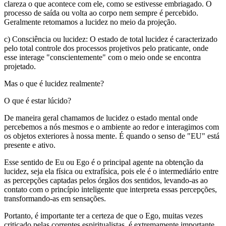
clareza o que acontece com ele, como se estivesse embriagado. O
processo de saída ou volta ao corpo nem sempre é percebido.
Geralmente retomamos a lucidez no meio da projeção.
c) Consciência ou lucidez: O estado de total lucidez é caracterizado
pelo total controle dos processos projetivos pelo praticante, onde
esse interage "conscientemente" com o meio onde se encontra
projetado.
Mas o que é lucidez realmente?
O que é estar lúcido?
De maneira geral chamamos de lucidez o estado mental onde
percebemos a nós mesmos e o ambiente ao redor e interagimos com
os objetos exteriores à nossa mente. É quando o senso de "EU" está
presente e ativo.
Esse sentido de Eu ou Ego é o principal agente na obtenção da
lucidez, seja ela física ou extrafísica, pois ele é o intermediário entre
as percepções captadas pelos órgãos dos sentidos, levando-as ao
contato com o princípio inteligente que interpreta essas percepções,
transformando-as em sensações.
Portanto, é importante ter a certeza de que o Ego, muitas vezes
criticado pelas correntes espiritualistas, é extremamente importante