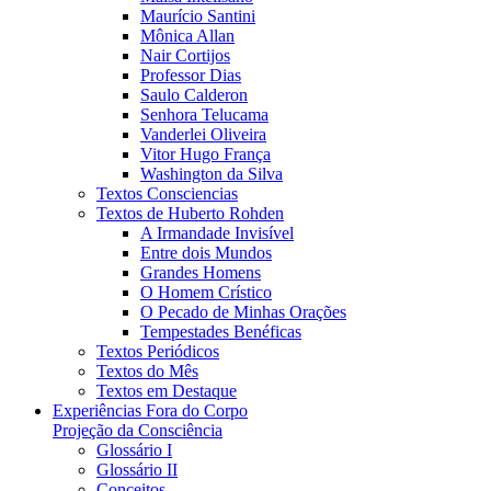
Maurício Santini
Mônica Allan
Nair Cortijos
Professor Dias
Saulo Calderon
Senhora Telucama
Vanderlei Oliveira
Vitor Hugo França
Washington da Silva
Textos Consciencias
Textos de Huberto Rohden
A Irmandade Invisível
Entre dois Mundos
Grandes Homens
O Homem Crístico
O Pecado de Minhas Orações
Tempestades Benéficas
Textos Periódicos
Textos do Mês
Textos em Destaque
Experiências Fora do Corpo
Projeção da Consciência
Glossário I
Glossário II
Conceitos