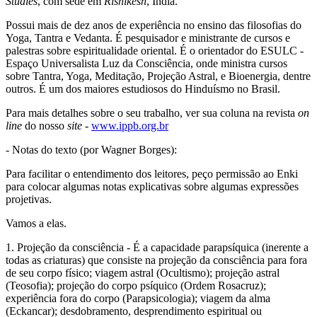
Studies
, com sede em
Rishikesh
, Índia.
Possui mais de dez anos de experiência no ensino das filosofias do
Yoga, Tantra e Vedanta. É pesquisador e ministrante de cursos e
palestras sobre espiritualidade oriental. É o orientador do ESULC -
Espaço Universalista Luz da Consciência, onde ministra cursos
sobre Tantra, Yoga, Meditação, Projeção Astral, e Bioenergia, dentre
outros. É um dos maiores estudiosos do Hinduísmo no Brasil.
Para mais detalhes sobre o seu trabalho, ver sua coluna na revista
on
line
do nosso
site
-
www.ippb.org.br
- Notas do texto (por Wagner Borges):
Para facilitar o entendimento dos leitores, peço permissão ao Enki
para colocar algumas notas explicativas sobre algumas expressões
projetivas.
Vamos a elas.
1. Projeção da consciência - É a capacidade parapsíquica (inerente a
todas as criaturas) que consiste na projeção da consciência para fora
de seu corpo físico; viagem astral (Ocultismo); projeção astral
(Teosofia); projeção do corpo psíquico (Ordem Rosacruz);
experiência fora do corpo (Parapsicologia); viagem da alma
(Eckancar); desdobramento, desprendimento espiritual ou