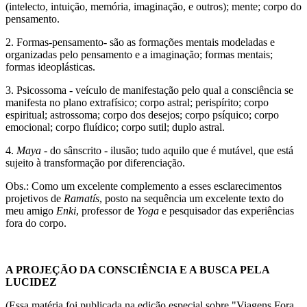
(intelecto, intuição, memória, imaginação, e outros); mente; corpo do
pensamento.
2. Formas-pensamento- são as formações mentais modeladas e
organizadas pelo pensamento e a imaginação; formas mentais;
formas ideoplásticas.
3. Psicossoma - veículo de manifestação pelo qual a consciência se
manifesta no plano extrafísico; corpo astral; perispírito; corpo
espiritual; astrossoma; corpo dos desejos; corpo psíquico; corpo
emocional; corpo fluídico; corpo sutil; duplo astral.
4.
Maya
- do sânscrito - ilusão; tudo aquilo que é mutável, que está
sujeito à transformação por diferenciação.
Obs.: Como um excelente complemento a esses esclarecimentos
projetivos de
Ramatís
, posto na sequência um excelente texto do
meu amigo
Enki
, professor de
Yoga
e pesquisador das experiências
fora do corpo.
A PROJEÇÃO DA CONSCIÊNCIA E A BUSCA PELA
LUCIDEZ
(Essa matéria foi publicada na edição especial sobre "Viagens Fora