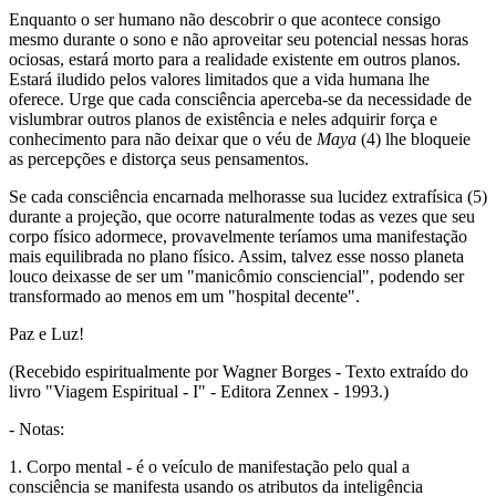
Enquanto o ser humano não descobrir o que acontece consigo
mesmo durante o sono e não aproveitar seu potencial nessas horas
ociosas, estará morto para a realidade existente em outros planos.
Estará iludido pelos valores limitados que a vida humana lhe
oferece. Urge que cada consciência aperceba-se da necessidade de
vislumbrar outros planos de existência e neles adquirir força e
conhecimento para não deixar que o véu de
Maya
(4) lhe bloqueie
as percepções e distorça seus pensamentos.
Se cada consciência encarnada melhorasse sua lucidez extrafísica (5)
durante a projeção, que ocorre naturalmente todas as vezes que seu
corpo físico adormece, provavelmente teríamos uma manifestação
mais equilibrada no plano físico. Assim, talvez esse nosso planeta
louco deixasse de ser um "manicômio consciencial", podendo ser
transformado ao menos em um "hospital decente".
Paz e Luz!
(Recebido espiritualmente por Wagner Borges - Texto extraído do
livro "Viagem Espiritual - I" - Editora Zennex - 1993.)
- Notas:
1. Corpo mental - é o veículo de manifestação pelo qual a
consciência se manifesta usando os atributos da inteligência