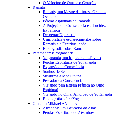
O Velocino de Ouro e o Coração
Ramatís
Ramatís, um Mestre da síntese Oriente-
Ocidente
Pérolas espirituais de Ramatís
A Projeção da Consciência e a Lucidez
Extrafísica
Despertar Espiritual
Uma prática e esclarecimentos sobre
Ramatís e a Espiritualidade
Bibliogradia sobre Ramatís
Paramahamsa Yogananda
Yogananda, um Iogue-Poeta-Divino
Pérolas Espirituais de Yogananda
Expansão da Consciência
Sonhos de Ser
Sussurros à Mãe Divina
Pescador da Consciência
Viajando pela Estrela Prânica no Olho
Espiritual
Viajando no Olhar Amoroso de Yogananda
Bibliografia sobre Yogananda
Omraam Mikhael Aïvanhov
Aïvanhov, um Educador da Alma
Pérolas Espirituais de Aïvanhov