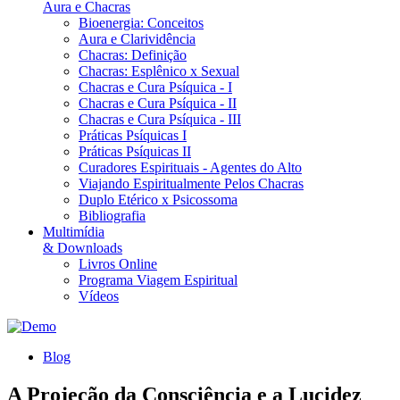
Aura e Chacras
Bioenergia: Conceitos
Aura e Clarividência
Chacras: Definição
Chacras: Esplênico x Sexual
Chacras e Cura Psíquica - I
Chacras e Cura Psíquica - II
Chacras e Cura Psíquica - III
Práticas Psíquicas I
Práticas Psíquicas II
Curadores Espirituais - Agentes do Alto
Viajando Espiritualmente Pelos Chacras
Duplo Etérico x Psicossoma
Bibliografia
Multimídia
& Downloads
Livros Online
Programa Viagem Espiritual
Vídeos
Blog
A Projeção da Consciência e a Lucidez