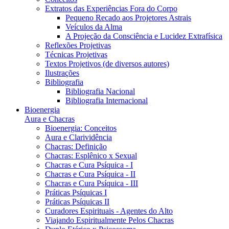
Extratos das Experiências Fora do Corpo
Pequeno Recado aos Projetores Astrais
Veículos da Alma
A Projeção da Consciência e Lucidez Extrafísica
Reflexões Projetivas
Técnicas Projetivas
Textos Projetivos (de diversos autores)
Ilustrações
Bibliografia
Bibliografia Nacional
Bibliografia Internacional
Bioenergia
Aura e Chacras
Bioenergia: Conceitos
Aura e Clarividência
Chacras: Definição
Chacras: Esplênico x Sexual
Chacras e Cura Psíquica - I
Chacras e Cura Psíquica - II
Chacras e Cura Psíquica - III
Práticas Psíquicas I
Práticas Psíquicas II
Curadores Espirituais - Agentes do Alto
Viajando Espiritualmente Pelos Chacras