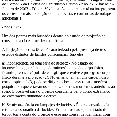
do Corpo" - da Revista de Espiritismo Cristão - Ano 2 - Número 7 -
Janeiro de 2003 - Editora Vivência. Aqui o texto está na íntegra, sem
os cortes normais de edição de uma revista, e com notas de rodapé
adicionais.)
- por
Enki
-
Um dos pontos mais buscados dentro do estudo da projeção da
consciência (1) é a lucidez extrafísica.
A Projeção da consciência é caracterizada pela presença de três
estados distintos de lucidez consciencial. São eles:
a) Inconsciência ou total falta de lucidez - No estado de
inconsciência, geralmente, "dormimos" acima do corpo físico,
ficando presos à cúpula de energia que envolve e protege o corpo
físico durante a projeção (2). No entanto, em alguns casos, nosso
corpo espiritual (3) pode se dirigir ao local, pessoa ou atmosfera
psíquica em que estávamos sintonizados nos momentos anteriores ao
sono. É possível para o projetor consciente ver o corpo extrafísico
de encarnados flutuando à deriva.
b) Semiconsciência ou lampejos de lucidez - É caracterizado pela
retomada esporádica da lucidez. Em muitos casos, um estado de
torpor toma conta do projetor e esse não consegue identificar com