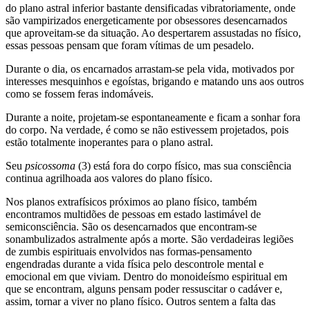
do plano astral inferior bastante densificadas vibratoriamente, onde
são vampirizados energeticamente por obsessores desencarnados
que aproveitam-se da situação. Ao despertarem assustadas no físico,
essas pessoas pensam que foram vítimas de um pesadelo.
Durante o dia, os encarnados arrastam-se pela vida, motivados por
interesses mesquinhos e egoístas, brigando e matando uns aos outros
como se fossem feras indomáveis.
Durante a noite, projetam-se espontaneamente e ficam a sonhar fora
do corpo. Na verdade, é como se não estivessem projetados, pois
estão totalmente inoperantes para o plano astral.
Seu
psicossoma
(3) está fora do corpo físico, mas sua consciência
continua agrilhoada aos valores do plano físico.
Nos planos extrafísicos próximos ao plano físico, também
encontramos multidões de pessoas em estado lastimável de
semiconsciência. São os desencarnados que encontram-se
sonambulizados astralmente após a morte. São verdadeiras legiões
de zumbis espirituais envolvidos nas formas-pensamento
engendradas durante a vida física pelo descontrole mental e
emocional em que viviam. Dentro do monoideísmo espiritual em
que se encontram, alguns pensam poder ressuscitar o cadáver e,
assim, tornar a viver no plano físico. Outros sentem a falta das