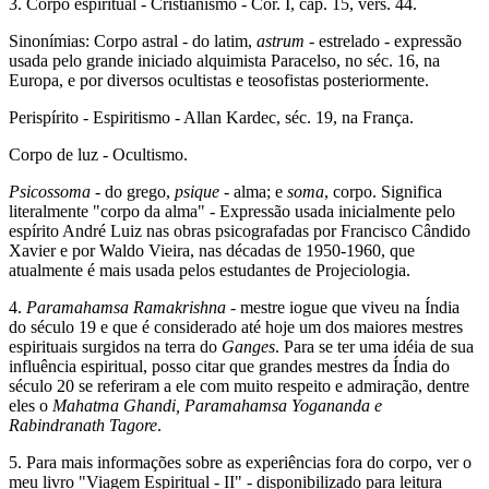
3. Corpo espiritual - Cristianismo - Cor. I, cap. 15, vers. 44.
Sinonímias: Corpo astral - do latim,
astrum
- estrelado - expressão
usada pelo grande iniciado alquimista Paracelso, no séc. 16, na
Europa, e por diversos ocultistas e teosofistas posteriormente.
Perispírito - Espiritismo - Allan Kardec, séc. 19, na França.
Corpo de luz - Ocultismo.
Psicossoma
- do grego,
psique
- alma; e
soma
, corpo. Significa
literalmente "corpo da alma" - Expressão usada inicialmente pelo
espírito André Luiz nas obras psicografadas por Francisco Cândido
Xavier e por Waldo Vieira, nas décadas de 1950-1960, que
atualmente é mais usada pelos estudantes de Projeciologia.
4.
Paramahamsa Ramakrishna
- mestre iogue que viveu na Índia
do século 19 e que é considerado até hoje um dos maiores mestres
espirituais surgidos na terra do
Ganges
. Para se ter uma idéia de sua
influência espiritual, posso citar que grandes mestres da Índia do
século 20 se referiram a ele com muito respeito e admiração, dentre
eles o
Mahatma Ghandi, Paramahamsa Yogananda e
Rabindranath Tagore
.
5. Para mais informações sobre as experiências fora do corpo, ver o
meu livro "Viagem Espiritual - II" - disponibilizado para leitura