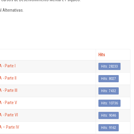
 Alternativas.
Hits
- Parte I
Hits: 28233
 Parte II
Hits: 8027
 Parte III
Hits: 7432
- Parte V
Hits: 10736
- Parte VI
Hits: 9046
– Parte IV
Hits: 9162