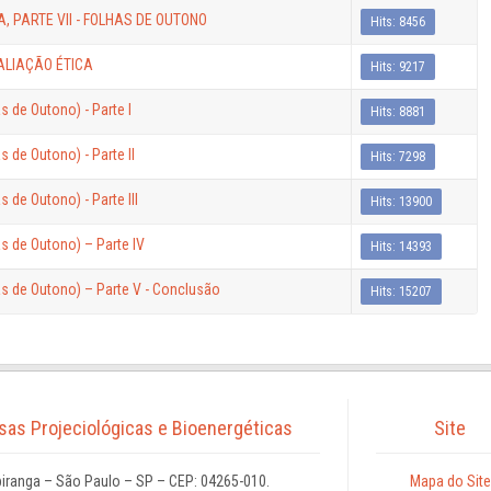
 PARTE VII - FOLHAS DE OUTONO
Hits: 8456
ALIAÇÃO ÉTICA
Hits: 9217
de Outono) - Parte I
Hits: 8881
de Outono) - Parte II
Hits: 7298
de Outono) - Parte III
Hits: 13900
 de Outono) – Parte IV
Hits: 14393
 de Outono) – Parte V - Conclusão
Hits: 15207
isas Projeciológicas e Bioenergéticas
Site
iranga – São Paulo – SP – CEP: 04265-010.
Mapa do Site