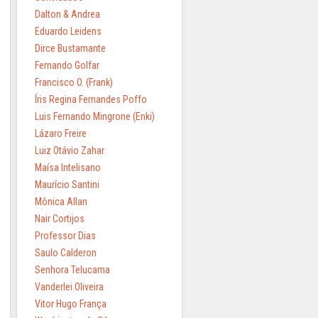
Dalton & Andrea
Eduardo Leidens
Dirce Bustamante
Fernando Golfar
Francisco O. (Frank)
Íris Regina Fernandes Poffo
Luis Fernando Mingrone (Enki)
Lázaro Freire
Luiz Otávio Zahar
Maísa Intelisano
Maurício Santini
Mônica Allan
Nair Cortijos
Professor Dias
Saulo Calderon
Senhora Telucama
Vanderlei Oliveira
Vitor Hugo França