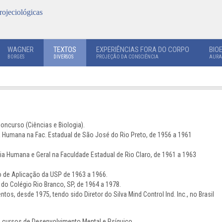
rojeciológicas
WAGNER
TEXTOS
EXPERIÊNCIAS FORA DO CORPO
BIO
BORGES
DIVERSOS
PROJEÇÃO DA CONSCIÊNCIA
AURA
oncurso (Ciências e Biologia).
a Humana na Fac. Estadual de São José do Rio Preto, de 1956 a 1961
ia Humana e Geral na Faculdade Estadual de Rio Claro, de 1961 a 1963
 de Aplicação da USP de 1963 a 1966.
 do Colégio Rio Branco, SP, de 1964 a 1978.
s, desde 1975, tendo sido Diretor do Silva Mind Control Ind. Inc., no Brasil
cursos de Desenvolvimento Mental e Psíquico.