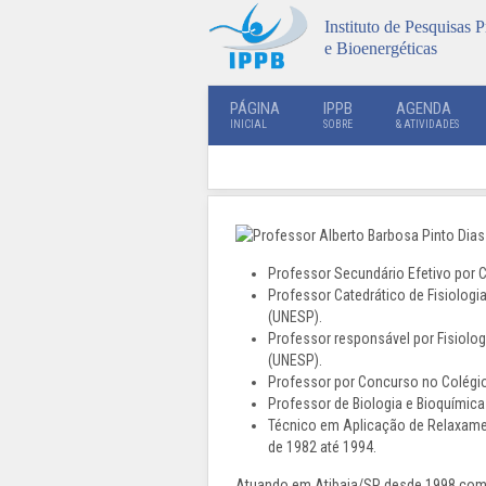
Instituto de Pesquisas P
e Bioenergéticas
PÁGINA
IPPB
AGENDA
INICIAL
SOBRE
& ATIVIDADES
Professor Secundário Efetivo por C
Professor Catedrático de Fisiologi
(UNESP).
Professor responsável por Fisiolog
(UNESP).
Professor por Concurso no Colégio
Professor de Biologia e Bioquímica
Técnico em Aplicação de Relaxamento
de 1982 até 1994.
Atuando em Atibaia/SP desde 1998 com 