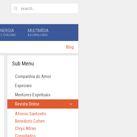
ENERGIA
MULTIMÍDIA
 E CHACRAS
& DOWNLOADS
Blog
Sub Menu
Companhia do Amor
Especiais
Mentores Espirituais
Revista Online
Afonso Santovito
Benedicto Cohen
Chrys Altran
Convidados