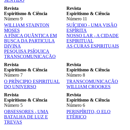
SENTIDO
Revista
Revista
Espiritismo & Ciência
Espiritismo & Ciência
Número 9
Número 11
WILLIAM STAINTON
SUÍCIDIO - UMA VISÃO
MOSES
ESPÍRITA
A FÍSICA QUÃNTICA EM
NOSSO LAR - A CIDADE
BUSCA DA PARTICULA
ESPIRITUAL
DIVINA
AS CURAS ESPIRITUAIS
PESQUISA PSÍQUICA
TRANSCOMUNICAÇÃO
Revista
Revista
Espiritismo & Ciência
Espiritismo & Ciência
Número 7
Número 8
O PRÍNCIPIO ESPIRITUAL
TRANSCOMUNICAÇÃO
DO UNIVERSO
WILLIAM CROOKES
Revista
Revista
Espiritismo & Ciência
Espiritismo & Ciência
Número 5
Número 6
OBSESSORES - UMA
PERISPÍRITO, O ELO
BATALHA DE LUZ E
ETÉRICO
TREVAS