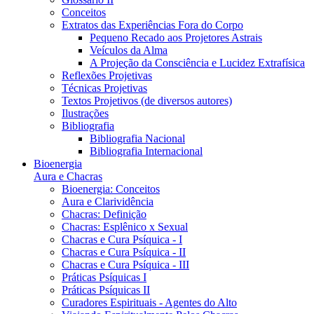
Conceitos
Extratos das Experiências Fora do Corpo
Pequeno Recado aos Projetores Astrais
Veículos da Alma
A Projeção da Consciência e Lucidez Extrafísica
Reflexões Projetivas
Técnicas Projetivas
Textos Projetivos (de diversos autores)
Ilustrações
Bibliografia
Bibliografia Nacional
Bibliografia Internacional
Bioenergia
Aura e Chacras
Bioenergia: Conceitos
Aura e Clarividência
Chacras: Definição
Chacras: Esplênico x Sexual
Chacras e Cura Psíquica - I
Chacras e Cura Psíquica - II
Chacras e Cura Psíquica - III
Práticas Psíquicas I
Práticas Psíquicas II
Curadores Espirituais - Agentes do Alto