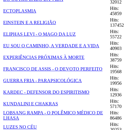
32012
Hits:
ECTOPLASMIA
45859
Hits:
EINSTEIN E A RELIGIÃO
137452
Hits:
ELIPHAS LEVI - O MAGO DA LUZ
55722
Hits:
EU SOU O CAMINHO, A VERDADE E A VIDA
40903
Hits:
EXPERIÊNCIAS PRÓXIMAS À MORTE
38759
Hits:
FRANCISCO DE ASSIS - O DEVOTO PERFEITO
19568
Hits:
GUERRA FRIA - PARAPSICOLÓGICA
19956
Hits:
KARDEC - DEFENSOR DO ESPIRITISMO
12936
Hits:
KUNDALINI E CHAKRAS
57170
LOBSANG RAMPA - O POLÊMICO MÉDICO DE
Hits:
LHASA
86486
Hits:
LUZES NO CÉU
20253