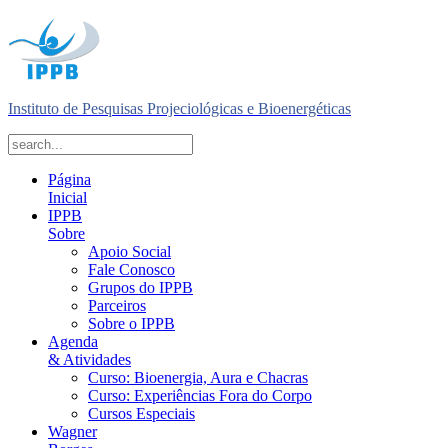
Instituto de Pesquisas Projeciológicas e Bioenergéticas
Página
Inicial
IPPB
Sobre
Apoio Social
Fale Conosco
Grupos do IPPB
Parceiros
Sobre o IPPB
Agenda
& Atividades
Curso: Bioenergia, Aura e Chacras
Curso: Experiências Fora do Corpo
Cursos Especiais
Wagner