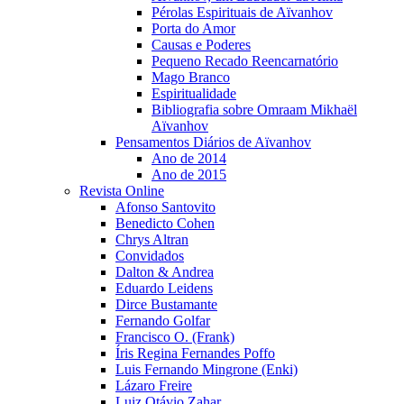
Pérolas Espirituais de Aïvanhov
Porta do Amor
Causas e Poderes
Pequeno Recado Reencarnatório
Mago Branco
Espiritualidade
Bibliografia sobre Omraam Mikhaël
Aïvanhov
Pensamentos Diários de Aïvanhov
Ano de 2014
Ano de 2015
Revista Online
Afonso Santovito
Benedicto Cohen
Chrys Altran
Convidados
Dalton & Andrea
Eduardo Leidens
Dirce Bustamante
Fernando Golfar
Francisco O. (Frank)
Íris Regina Fernandes Poffo
Luis Fernando Mingrone (Enki)
Lázaro Freire
Luiz Otávio Zahar