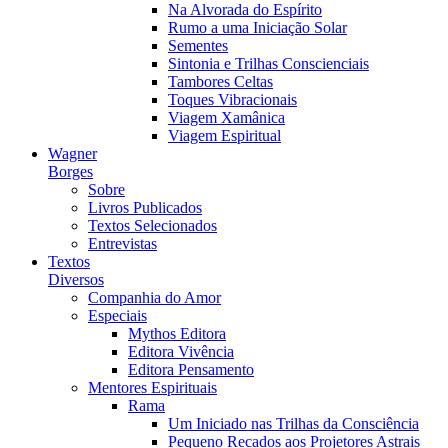
Na Alvorada do Espírito
Rumo a uma Iniciação Solar
Sementes
Sintonia e Trilhas Conscienciais
Tambores Celtas
Toques Vibracionais
Viagem Xamânica
Viagem Espiritual
Wagner
Borges
Sobre
Livros Publicados
Textos Selecionados
Entrevistas
Textos
Diversos
Companhia do Amor
Especiais
Mythos Editora
Editora Vivência
Editora Pensamento
Mentores Espirituais
Rama
Um Iniciado nas Trilhas da Consciência
Pequeno Recados aos Projetores Astrais