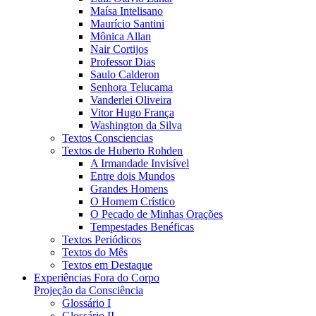
Maísa Intelisano
Maurício Santini
Mônica Allan
Nair Cortijos
Professor Dias
Saulo Calderon
Senhora Telucama
Vanderlei Oliveira
Vitor Hugo França
Washington da Silva
Textos Consciencias
Textos de Huberto Rohden
A Irmandade Invisível
Entre dois Mundos
Grandes Homens
O Homem Crístico
O Pecado de Minhas Orações
Tempestades Benéficas
Textos Periódicos
Textos do Mês
Textos em Destaque
Experiências Fora do Corpo
Projeção da Consciência
Glossário I
Glossário II