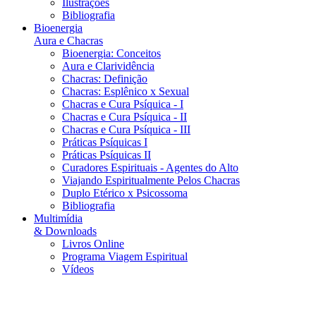
Ilustrações
Bibliografia
Bioenergia
Aura e Chacras
Bioenergia: Conceitos
Aura e Clarividência
Chacras: Definição
Chacras: Esplênico x Sexual
Chacras e Cura Psíquica - I
Chacras e Cura Psíquica - II
Chacras e Cura Psíquica - III
Práticas Psíquicas I
Práticas Psíquicas II
Curadores Espirituais - Agentes do Alto
Viajando Espiritualmente Pelos Chacras
Duplo Etérico x Psicossoma
Bibliografia
Multimídia
& Downloads
Livros Online
Programa Viagem Espiritual
Vídeos