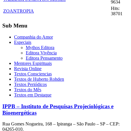
9634
Hits:
ZOANTROPIA
38701
Sub Menu
Companhia do Amor
Especiais
Mythos Editora
Editora Vivência
Editora Pensamento
Mentores Espirituais
Revista Online
Textos Consciencias
Textos de Huberto Rohden
Textos Periódicos
Textos do Mês
Textos em Destaque
IPPB – Instituto de Pesquisas Projeciológicas e
Bioenergéticas
Rua Gomes Nogueira, 168 – Ipiranga – São Paulo – SP – CEP:
04265-010.