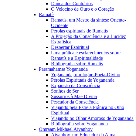
Dança dos Contrários
O Velocino de Ouro e o Coração
Ramatís
Ramatís, um Mestre da síntese Oriente-
Ocidente
Pérolas espirituais de Ramatís
A Projeção da Consciência e a Lucidez
Extrafísica
Despertar Espiritual
Uma prática e esclarecimentos sobre
Ramatís e a Espiritualidade
Bibliogradia sobre Ramatís
Paramahamsa Yogananda
Yogananda, um Iogue-Poeta-Divino
Pérolas Espirituais de Yogananda
Expansão da Consciência
Sonhos de Ser
Sussurros à Mãe Divina
Pescador da Consciência
Viajando pela Estrela Prânica no Olho
Espiritual
Viajando no Olhar Amoroso de Yogananda
Bibliografia sobre Yogananda
Omraam Mikhael Aïvanhov
Aïvanhov, um Educador da Alma