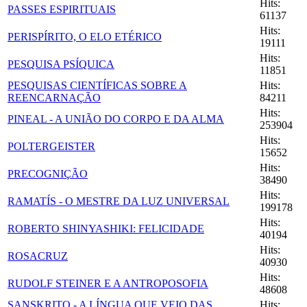
Hits:
PASSES ESPIRITUAIS
61137
Hits:
PERISPÍRITO, O ELO ETÉRICO
19111
Hits:
PESQUISA PSÍQUICA
11851
PESQUISAS CIENTÍFICAS SOBRE A
Hits:
REENCARNAÇÃO
84211
Hits:
PINEAL - A UNIÃO DO CORPO E DA ALMA
253904
Hits:
POLTERGEISTER
15652
Hits:
PRECOGNIÇÃO
38490
Hits:
RAMATÍS - O MESTRE DA LUZ UNIVERSAL
199178
Hits:
ROBERTO SHINYASHIKI: FELICIDADE
40194
Hits:
ROSACRUZ
40930
Hits:
RUDOLF STEINER E A ANTROPOSOFIA
48608
SANSKRITO - A LÍNGUA QUE VEIO DAS
Hits: