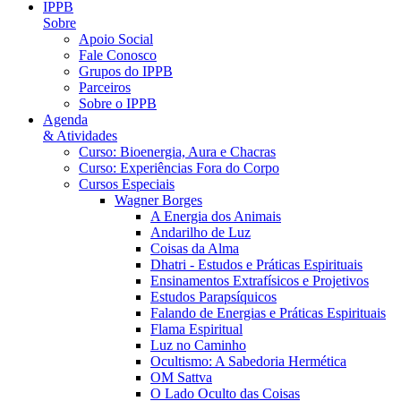
IPPB
Sobre
Apoio Social
Fale Conosco
Grupos do IPPB
Parceiros
Sobre o IPPB
Agenda
& Atividades
Curso: Bioenergia, Aura e Chacras
Curso: Experiências Fora do Corpo
Cursos Especiais
Wagner Borges
A Energia dos Animais
Andarilho de Luz
Coisas da Alma
Dhatri - Estudos e Práticas Espirituais
Ensinamentos Extrafísicos e Projetivos
Estudos Parapsíquicos
Falando de Energias e Práticas Espirituais
Flama Espiritual
Luz no Caminho
Ocultismo: A Sabedoria Hermética
OM Sattva
O Lado Oculto das Coisas