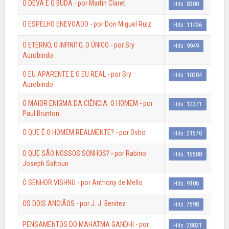
O DEVA E O BUDA - por Martin Claret
Hits: 8380
O ESPELHO ENEVOADO - por Don Miguel Ruiz
Hits: 11436
O ETERNO, O INFINITO, O ÚNICO - por Sry
Hits: 9949
Aurobindo
O EU APARENTE E O EU REAL - por Sry
Hits: 10284
Aurobindo
O MAIOR ENIGMA DA CIÊNCIA: O HOMEM - por
Hits: 12371
Paul Brunton
O QUE É O HOMEM REALMENTE? - por Osho
Hits: 21570
O QUE SÃO NOSSOS SONHOS? - por Rabino
Hits: 15588
Joseph Saltoun
O SENHOR VISHNU - por Anthony de Mello
Hits: 9106
OS DOIS ANCIÃOS - por J. J. Benitez
Hits: 7598
PENSAMENTOS DO MAHATMA GANDHI - por
Hits: 28831