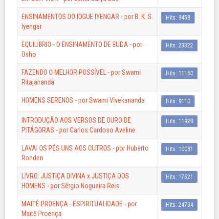
ENSINAMENTOS DO IOGUE IYENGAR - por B. K. S.
Hits: 9458
Iyengar
EQUILÍBRIO - O ENSINAMENTO DE BUDA - por
Hits: 23322
Osho
FAZENDO O MELHOR POSSÍVEL - por Swami
Hits: 11160
Ritajananda
HOMENS SERENOS - por Swami Vivekananda
Hits: 9110
INTRODUÇÃO AOS VERSOS DE OURO DE
Hits: 11928
PITÁGORAS - por Carlos Cardoso Aveline
LAVAI OS PÉS UNS AOS OUTROS - por Huberto
Hits: 10081
Rohden
LIVRO: JUSTIÇA DIVINA x JUSTIÇA DOS
Hits: 17521
HOMENS - por Sérgio Nogueira Reis
MAITÊ PROENÇA - ESPIRITUALIDADE - por
Hits: 24794
Maitê Proença