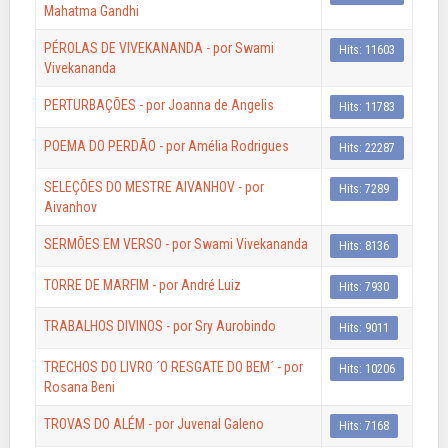
Mahatma Gandhi
PÉROLAS DE VIVEKANANDA - por Swami
Hits: 11603
Vivekananda
PERTURBAÇÕES - por Joanna de Angelis
Hits: 11783
POEMA DO PERDÃO - por Amélia Rodrigues
Hits: 22287
SELEÇÕES DO MESTRE AIVANHOV - por
Hits: 7289
Aivanhov
SERMÕES EM VERSO - por Swami Vivekananda
Hits: 8136
TORRE DE MARFIM - por André Luiz
Hits: 7930
TRABALHOS DIVINOS - por Sry Aurobindo
Hits: 9011
TRECHOS DO LIVRO ´O RESGATE DO BEM´ - por
Hits: 10206
Rosana Beni
TROVAS DO ALÉM - por Juvenal Galeno
Hits: 7168