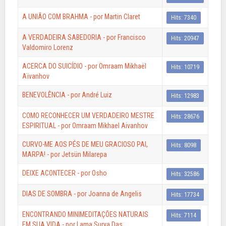
A UNIÃO COM BRAHMA - por Martin Claret
Hits: 7340
A VERDADEIRA SABEDORIA - por Francisco
Hits: 20947
Valdomiro Lorenz
ACERCA DO SUICÍDIO - por Omraam Mikhaël
Hits: 10719
Aïvanhov
BENEVOLÊNCIA - por André Luiz
Hits: 12983
COMO RECONHECER UM VERDADEIRO MESTRE
Hits: 28676
ESPIRITUAL - por Omraam Mikhael Aivanhov
CURVO-ME AOS PÉS DE MEU GRACIOSO PAI,
Hits: 8098
MARPA! - por Jetsün Milarepa
DEIXE ACONTECER - por Osho
Hits: 32586
DIAS DE SOMBRA - por Joanna de Angelis
Hits: 17734
ENCONTRANDO MINIMEDITAÇÕES NATURAIS
Hits: 7114
EM SUA VIDA - por Lama Surya Das