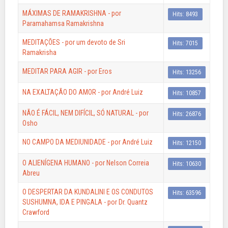
MÁXIMAS DE RAMAKRISHNA - por
Hits: 8493
Paramahamsa Ramakrishna
MEDITAÇÕES - por um devoto de Sri
Hits: 7015
Ramakrisha
MEDITAR PARA AGIR - por Eros
Hits: 13256
NA EXALTAÇÃO DO AMOR - por André Luiz
Hits: 10857
NÃO É FÁCIL, NEM DIFÍCIL, SÓ NATURAL - por
Hits: 26876
Osho
NO CAMPO DA MEDIUNIDADE - por André Luiz
Hits: 12150
O ALIENÍGENA HUMANO - por Nelson Correia
Hits: 10630
Abreu
O DESPERTAR DA KUNDALINI E OS CONDUTOS
Hits: 63596
SUSHUMNA, IDA E PINGALA - por Dr. Quantz
Crawford