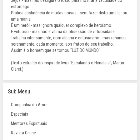
Jejua - mas não desfigura o rosto para mostrar a vacuidade do
estômago.
Pratica abstinência de muitas coisas - sem fazer disto uma lei ou
uma mania.
É um herói - mas ignora qualquer complexo de heroísmo.
É virtuoso - mas não é vítima da obsessão de virtuosidade.
Trabalha intensamente, com alegria e entusiasmo - mas renuncia
serenamente, cada momento, aos frutos do seu trabalho.
Assim é o homem que se tornou "LUZ DO MUNDO"
(Texto extraído do inspirado livro "Escalando o Himalaia"; Martin
Claret.)
Sub Menu
Companhia do Amor
Especiais
Mentores Espirituais
Revista Online