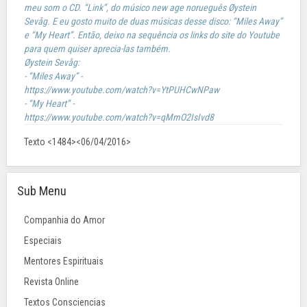
meu som o CD. “Link”, do músico new age norueguês
Øystein
Sevåg. E eu gosto muito de duas músicas desse disco: “Miles Away”
e “My Heart”. Então, deixo na sequência os links do site do Youtube
para quem quiser aprecia-las também.
Øystein Sevåg:
- “Miles Away” -
https://www.youtube.com/watch?v=YtPUHCwNPaw
- “My Heart” -
https://www.youtube.com/watch?v=qMmO2IsIvd8
Texto <1484><06/04/2016>
Sub Menu
Companhia do Amor
Especiais
Mentores Espirituais
Revista Online
Textos Consciencias