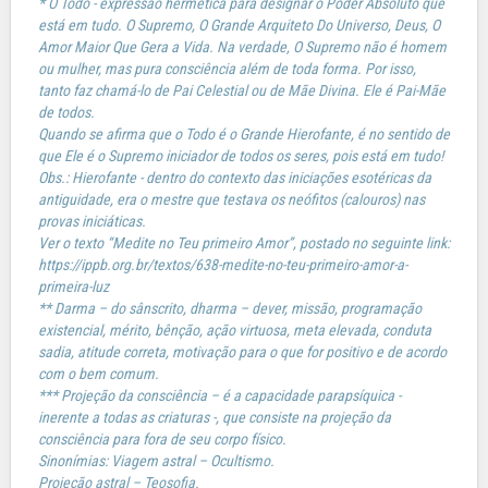
* O Todo - expressão hermética para designar o Poder Absoluto que
está em tudo. O Supremo, O Grande Arquiteto Do Universo, Deus, O
Amor Maior Que Gera a Vida. Na verdade, O Supremo não é homem
ou mulher, mas pura consciência além de toda forma. Por isso,
tanto faz chamá-lo de Pai Celestial ou de Mãe Divina. Ele é Pai-Mãe
de todos.
Quando se afirma que o Todo é o Grande Hierofante, é no sentido de
que Ele é o Supremo iniciador de todos os seres, pois está em tudo!
Obs.: Hierofante - dentro do contexto das iniciações esotéricas da
antiguidade, era o mestre que testava os neófitos (calouros) nas
provas iniciáticas.
Ver o texto “Medite no Teu primeiro Amor”, postado no seguinte link:
https://ippb.org.br/textos/638-medite-no-teu-primeiro-amor-a-
primeira-luz
** Darma – do sânscrito, dharma – dever, missão, programação
existencial, mérito, bênção, ação virtuosa, meta elevada, conduta
sadia, atitude correta, motivação para o que for positivo e de acordo
com o bem comum.
*** Projeção da consciência – é a capacidade parapsíquica -
inerente a todas as criaturas -, que consiste na projeção da
consciência para fora de seu corpo físico.
Sinonímias: Viagem astral – Ocultismo.
Projeção astral – Teosofia.