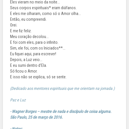
Eles vieram no meio da noite...
Seus corpos espirituais* eram diáfanos.
E eles me olharam, como só o Amor olha...
Então, eu compreendi.
Orei.
E me fiz feliz.
Meu coração decolou...
E foi com eles, para o infinito.
Sim, ele foi, com os Iniciados**...
Eu fiquei aqui, para escrever!
Depois, a Luz veio...
E eu sumi dentro d’Ela.
Só ficou o Amor.
E isso não se explica, só se sente.
(Dedicado aos mentores espirituais que me orientam na jornada.)
Paz e Luz
- Wagner Borges – mestre de nada e discípulo de coisa alguma.
São Paulo, 25 de março de 2016.
- Notas: