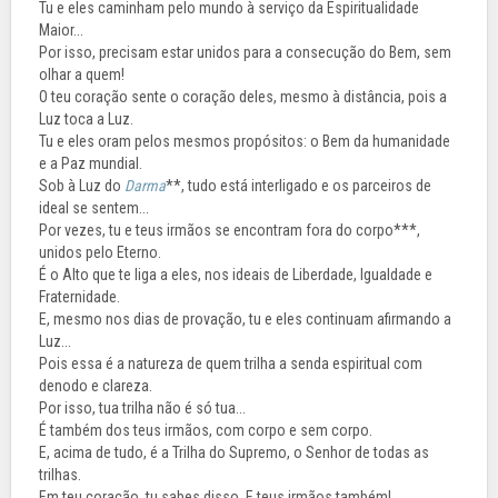
Tu e eles caminham pelo mundo à serviço da Espiritualidade
Maior...
Por isso, precisam estar unidos para a consecução do Bem, sem
olhar a quem!
O teu coração sente o coração deles, mesmo à distância, pois a
Luz toca a Luz.
Tu e eles oram pelos mesmos propósitos: o Bem da humanidade
e a Paz mundial.
Sob à Luz do
Darma
**, tudo está interligado e os parceiros de
ideal se sentem...
Por vezes, tu e teus irmãos se encontram fora do corpo***,
unidos pelo Eterno.
É o Alto que te liga a eles, nos ideais de Liberdade, Igualdade e
Fraternidade.
E, mesmo nos dias de provação, tu e eles continuam afirmando a
Luz...
Pois essa é a natureza de quem trilha a senda espiritual com
denodo e clareza.
Por isso, tua trilha não é só tua...
É também dos teus irmãos, com corpo e sem corpo.
E, acima de tudo, é a Trilha do Supremo, o Senhor de todas as
trilhas.
Em teu coração, tu sabes disso. E teus irmãos também!