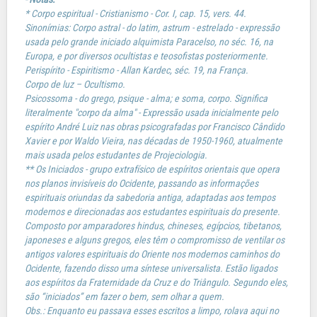
* Corpo espiritual - Cristianismo - Cor. I, cap. 15, vers. 44.
Sinonímias: Corpo astral - do latim, astrum - estrelado - expressão
usada pelo grande iniciado alquimista Paracelso, no séc. 16, na
Europa, e por diversos ocultistas e teosofistas posteriormente.
Perispírito - Espiritismo - Allan Kardec, séc. 19, na França.
Corpo de luz – Ocultismo.
Psicossoma - do grego, psique - alma; e soma, corpo. Significa
literalmente "corpo da alma" - Expressão usada inicialmente pelo
espírito André Luiz nas obras psicografadas por Francisco Cândido
Xavier e por Waldo Vieira, nas décadas de 1950-1960, atualmente
mais usada pelos estudantes de Projeciologia.
** Os Iniciados - grupo extrafísico de espíritos orientais que opera
nos planos invisíveis do Ocidente, passando as informações
espirituais oriundas da sabedoria antiga, adaptadas aos tempos
modernos e direcionadas aos estudantes espirituais do presente.
Composto por amparadores hindus, chineses, egípcios, tibetanos,
japoneses e alguns gregos, eles têm o compromisso de ventilar os
antigos valores espirituais do Oriente nos modernos caminhos do
Ocidente, fazendo disso uma síntese universalista. Estão ligados
aos espíritos da Fraternidade da Cruz e do Triângulo. Segundo eles,
são “iniciados” em fazer o bem, sem olhar a quem.
Obs.: Enquanto eu passava esses escritos a limpo, rolava aqui no