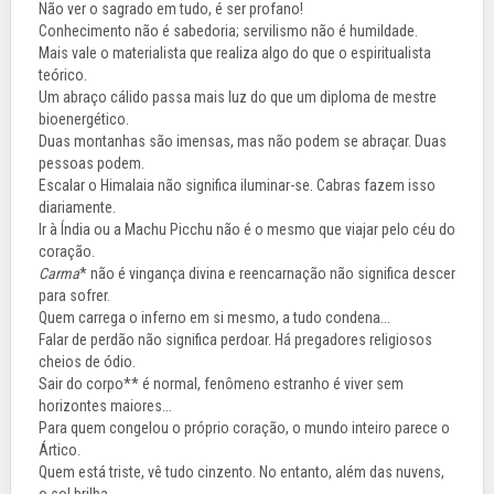
Não ver o sagrado em tudo, é ser profano!
Conhecimento não é sabedoria; servilismo não é humildade.
Mais vale o materialista que realiza algo do que o espiritualista
teórico.
Um abraço cálido passa mais luz do que um diploma de mestre
bioenergético.
Duas montanhas são imensas, mas não podem se abraçar. Duas
pessoas podem.
Escalar o Himalaia não significa iluminar-se. Cabras fazem isso
diariamente.
Ir à Índia ou a Machu Picchu não é o mesmo que viajar pelo céu do
coração.
Carma
* não é vingança divina e reencarnação não significa descer
para sofrer.
Quem carrega o inferno em si mesmo, a tudo condena...
Falar de perdão não significa perdoar. Há pregadores religiosos
cheios de ódio.
Sair do corpo** é normal, fenômeno estranho é viver sem
horizontes maiores...
Para quem congelou o próprio coração, o mundo inteiro parece o
Ártico.
Quem está triste, vê tudo cinzento. No entanto, além das nuvens,
o sol brilha...