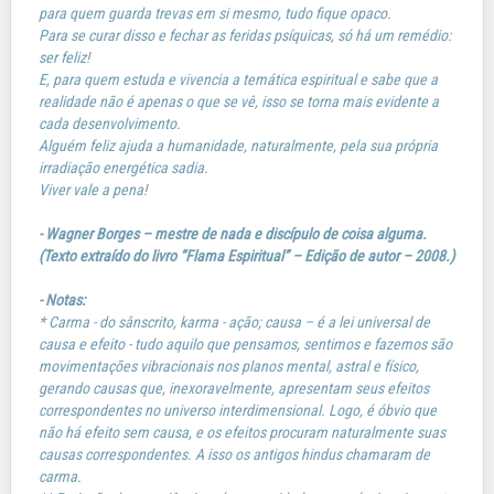
para quem guarda trevas em si mesmo, tudo fique opaco.
Para se curar disso e fechar as feridas psíquicas, só há um remédio:
ser feliz!
E, para quem estuda e vivencia a temática espiritual e sabe que a
realidade não é apenas o que se vê, isso se torna mais evidente a
cada desenvolvimento.
Alguém feliz ajuda a humanidade, naturalmente, pela sua própria
irradiação energética sadia.
Viver vale a pena!
- Wagner Borges – mestre de nada e discípulo de coisa alguma.
(Texto extraído do livro “Flama Espiritual” – Edição de autor – 2008.)
- Notas:
* Carma - do sânscrito, karma - ação; causa – é a lei universal de
causa e efeito - tudo aquilo que pensamos, sentimos e fazemos são
movimentações vibracionais nos planos mental, astral e físico,
gerando causas que, inexoravelmente, apresentam seus efeitos
correspondentes no universo interdimensional. Logo, é óbvio que
não há efeito sem causa, e os efeitos procuram naturalmente suas
causas correspondentes. A isso os antigos hindus chamaram de
carma.