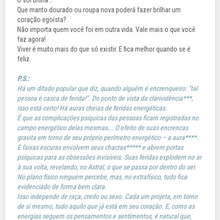
Que manto dourado ou roupa nova poderá fazer brilhar um
coração egoísta?
Não importa quem você foi em outra vida. Vale mais o que você
faz agora!
Viver é muito mais do que só existir. E fica melhor quando se é
feliz.
P.S.:
Há um ditado popular que diz, quando alguém é encrenqueiro: “tal
pessoa é casca de ferida!”. Do ponto de vista da clarividência***,
isso está certo! Há auras cheias de feridas energéticas.
É que as complicações psíquicas das pessoas ficam registradas no
campo energético delas mesmas... O efeito de suas encrencas
gravita em torno de seu próprio perímetro energético – a aura****.
E faixas escuras envolvem seus chacras***** e abrem portas
psíquicas para as obsessões invisíveis. Suas feridas explodem no ar
à sua volta, revelando, no Astral, o que se passa por dentro do ser.
No plano físico ninguém percebe, mas, no extrafísico, tudo fica
evidenciado de forma bem clara.
Isso independe de raça, credo ou sexo. Cada um projeta, em torno
de si mesmo, tudo aquilo que já está em seu coração. E, como as
energias seguem os pensamentos e sentimentos, é natural que,