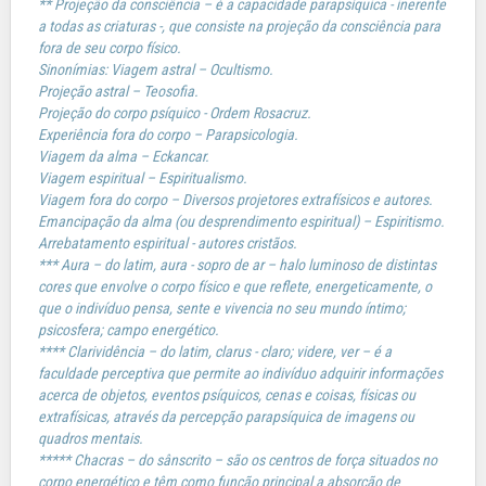
** Projeção da consciência – é a capacidade parapsíquica - inerente
a todas as criaturas -, que consiste na projeção da consciência para
fora de seu corpo físico.
Sinonímias: Viagem astral – Ocultismo.
Projeção astral – Teosofia.
Projeção do corpo psíquico - Ordem Rosacruz.
Experiência fora do corpo – Parapsicologia.
Viagem da alma – Eckancar.
Viagem espiritual – Espiritualismo.
Viagem fora do corpo – Diversos projetores extrafísicos e autores.
Emancipação da alma (ou desprendimento espiritual) – Espiritismo.
Arrebatamento espiritual - autores cristãos.
*** Aura – do latim, aura - sopro de ar – halo luminoso de distintas
cores que envolve o corpo físico e que reflete, energeticamente, o
que o indivíduo pensa, sente e vivencia no seu mundo íntimo;
psicosfera; campo energético.
**** Clarividência – do latim, clarus - claro; videre, ver – é a
faculdade perceptiva que permite ao indivíduo adquirir informações
acerca de objetos, eventos psíquicos, cenas e coisas, físicas ou
extrafísicas, através da percepção parapsíquica de imagens ou
quadros mentais.
***** Chacras – do sânscrito – são os centros de força situados no
corpo energético e têm como função principal a absorção de