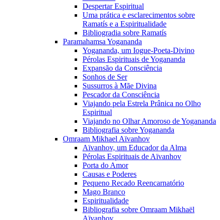
Despertar Espiritual
Uma prática e esclarecimentos sobre
Ramatís e a Espiritualidade
Bibliogradia sobre Ramatís
Paramahamsa Yogananda
Yogananda, um Iogue-Poeta-Divino
Pérolas Espirituais de Yogananda
Expansão da Consciência
Sonhos de Ser
Sussurros à Mãe Divina
Pescador da Consciência
Viajando pela Estrela Prânica no Olho
Espiritual
Viajando no Olhar Amoroso de Yogananda
Bibliografia sobre Yogananda
Omraam Mikhael Aïvanhov
Aïvanhov, um Educador da Alma
Pérolas Espirituais de Aïvanhov
Porta do Amor
Causas e Poderes
Pequeno Recado Reencarnatório
Mago Branco
Espiritualidade
Bibliografia sobre Omraam Mikhaël
Aïvanhov