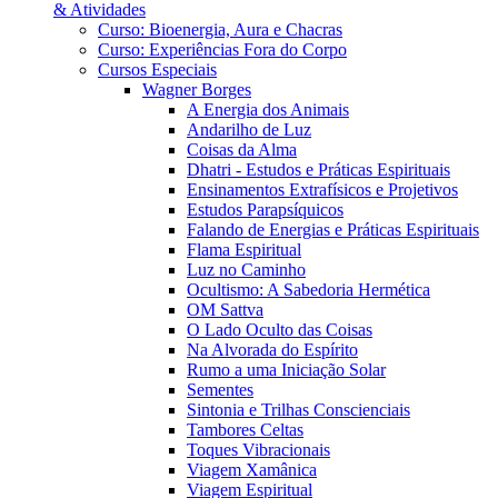
& Atividades
Curso: Bioenergia, Aura e Chacras
Curso: Experiências Fora do Corpo
Cursos Especiais
Wagner Borges
A Energia dos Animais
Andarilho de Luz
Coisas da Alma
Dhatri - Estudos e Práticas Espirituais
Ensinamentos Extrafísicos e Projetivos
Estudos Parapsíquicos
Falando de Energias e Práticas Espirituais
Flama Espiritual
Luz no Caminho
Ocultismo: A Sabedoria Hermética
OM Sattva
O Lado Oculto das Coisas
Na Alvorada do Espírito
Rumo a uma Iniciação Solar
Sementes
Sintonia e Trilhas Conscienciais
Tambores Celtas
Toques Vibracionais
Viagem Xamânica
Viagem Espiritual