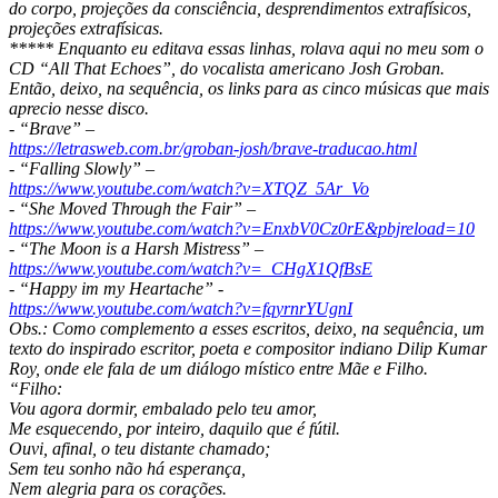
do corpo, projeções da consciência, desprendimentos extrafísicos,
projeções extrafísicas.
***** Enquanto eu editava essas linhas, rolava aqui no meu som o
CD “All That Echoes”, do vocalista americano Josh Groban.
Então, deixo, na sequência, os links para as cinco músicas que mais
aprecio nesse disco.
- “Brave” –
https://letrasweb.com.br/groban-josh/brave-traducao.html
- “Falling Slowly” –
https://www.youtube.com/watch?v=XTQZ_5Ar_Vo
- “She Moved Through the Fair” –
https://www.youtube.com/watch?v=EnxbV0Cz0rE&pbjreload=10
- “The Moon is a Harsh Mistress” –
https://www.youtube.com/watch?v=_CHgX1QfBsE
- “Happy im my Heartache” -
https://www.youtube.com/watch?v=fqyrnrYUgnI
Obs.: Como complemento a esses escritos, deixo, na sequência, um
texto do inspirado escritor, poeta e compositor indiano Dilip Kumar
Roy, onde ele fala de um diálogo místico entre Mãe e Filho.
“Filho:
Vou agora dormir, embalado pelo teu amor,
Me esquecendo, por inteiro, daquilo que é fútil.
Ouvi, afinal, o teu distante chamado;
Sem teu sonho não há esperança,
Nem alegria para os corações.