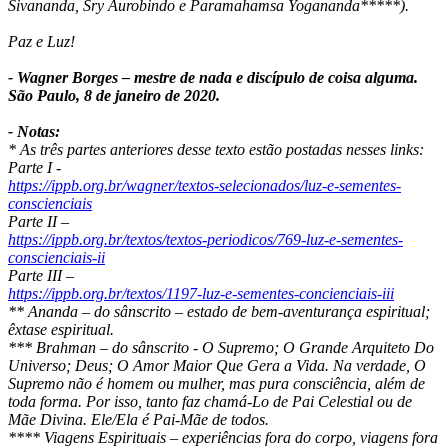
Sivananda, Sry Aurobindo e Paramahamsa Yogananda*****).
Paz e Luz!
- Wagner Borges – mestre de nada e discípulo de coisa alguma.
São Paulo, 8 de janeiro de 2020.
- Notas:
* As três partes anteriores desse texto estão postadas nesses links:
Parte I -
https://ippb.org.br/wagner/textos-selecionados/luz-e-sementes-
conscienciais
Parte II –
https://ippb.org.br/textos/textos-periodicos/769-luz-e-sementes-
conscienciais-ii
Parte III –
https://ippb.org.br/textos/1197-luz-e-sementes-concienciais-iii
** Ananda – do sânscrito – estado de bem-aventurança espiritual;
êxtase espiritual.
*** Brahman – do sânscrito - O Supremo; O Grande Arquiteto Do
Universo; Deus; O Amor Maior Que Gera a Vida. Na verdade, O
Supremo não é homem ou mulher, mas pura consciência, além de
toda forma. Por isso, tanto faz chamá-Lo de Pai Celestial ou de
Mãe Divina. Ele/Ela é Pai-Mãe de todos.
**** Viagens Espirituais – experiências fora do corpo, viagens fora