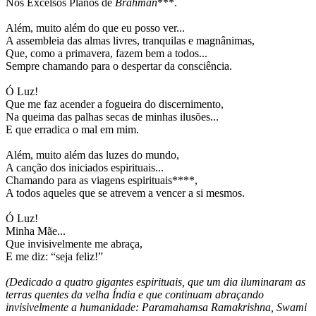
Nos Excelsos Planos de
Brahman
***.
Além, muito além do que eu posso ver...
A assembleia das almas livres, tranquilas e magnânimas,
Que, como a primavera, fazem bem a todos...
Sempre chamando para o despertar da consciência.
Ó Luz!
Que me faz acender a fogueira do discernimento,
Na queima das palhas secas de minhas ilusões...
E que erradica o mal em mim.
Além, muito além das luzes do mundo,
A canção dos iniciados espirituais...
Chamando para as viagens espirituais****,
A todos aqueles que se atrevem a vencer a si mesmos.
Ó Luz!
Minha Mãe...
Que invisivelmente me abraça,
E me diz: “seja feliz!”
(Dedicado a quatro gigantes espirituais, que um dia iluminaram as
terras quentes da velha Índia e que continuam abraçando
invisivelmente a humanidade: Paramahamsa Ramakrishna, Swami