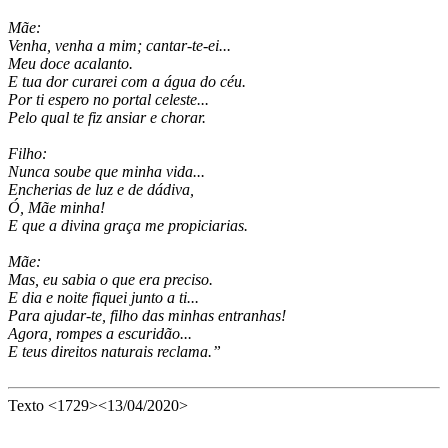
Mãe:
Venha, venha a mim; cantar-te-ei...
Meu doce acalanto.
E tua dor curarei com a água do céu.
Por ti espero no portal celeste...
Pelo qual te fiz ansiar e chorar.
Filho:
Nunca soube que minha vida...
Encherias de luz e de dádiva,
Ó, Mãe minha!
E que a divina graça me propiciarias.
Mãe:
Mas, eu sabia o que era preciso.
E dia e noite fiquei junto a ti...
Para ajudar-te, filho das minhas entranhas!
Agora, rompes a escuridão...
E teus direitos naturais reclama.”
Texto <1729><13/04/2020>