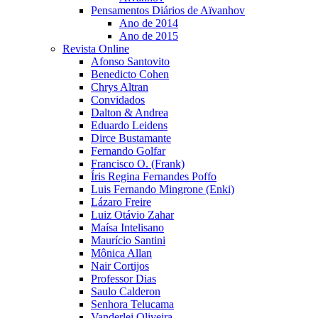
Pensamentos Diários de Aïvanhov
Ano de 2014
Ano de 2015
Revista Online
Afonso Santovito
Benedicto Cohen
Chrys Altran
Convidados
Dalton & Andrea
Eduardo Leidens
Dirce Bustamante
Fernando Golfar
Francisco O. (Frank)
Íris Regina Fernandes Poffo
Luis Fernando Mingrone (Enki)
Lázaro Freire
Luiz Otávio Zahar
Maísa Intelisano
Maurício Santini
Mônica Allan
Nair Cortijos
Professor Dias
Saulo Calderon
Senhora Telucama
Vanderlei Oliveira