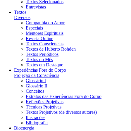
Textos Selecionados
Entrevistas
Textos
Diversos
Companhia do Amor
Especiais
Mentores Espirituais
Revista Online
Textos Consciencias
Textos de Huberto Rohden
Textos Periódicos
Textos do Mês
Textos em Destaque
Experiências Fora do Corpo
Projeção da Consciência
Glossário I
Glossário II
Conceitos
Extratos das Experiências Fora do Corpo
Reflexões Projetivas
Técnicas Projetivas
Textos Projetivos (de diversos autores)
Ilustrações
Bibliografia
Bioenergia