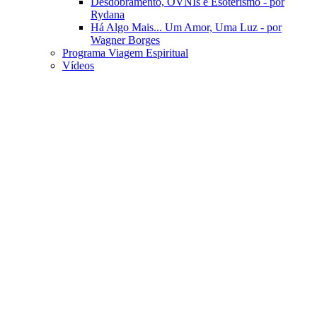
Desdobramento, OVNIs e Esoterismo - por
Rydana
Há Algo Mais... Um Amor, Uma Luz - por
Wagner Borges
Programa Viagem Espiritual
Vídeos