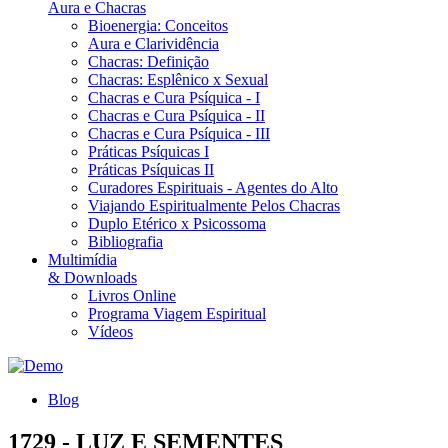
Aura e Chacras
Bioenergia: Conceitos
Aura e Clarividência
Chacras: Definição
Chacras: Esplênico x Sexual
Chacras e Cura Psíquica - I
Chacras e Cura Psíquica - II
Chacras e Cura Psíquica - III
Práticas Psíquicas I
Práticas Psíquicas II
Curadores Espirituais - Agentes do Alto
Viajando Espiritualmente Pelos Chacras
Duplo Etérico x Psicossoma
Bibliografia
Multimídia
& Downloads
Livros Online
Programa Viagem Espiritual
Vídeos
Blog
1729 - LUZ E SEMENTES