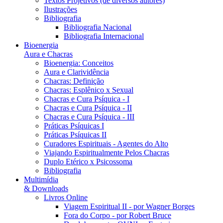
Textos Projetivos (de diversos autores)
Ilustrações
Bibliografia
Bibliografia Nacional
Bibliografia Internacional
Bioenergia
Aura e Chacras
Bioenergia: Conceitos
Aura e Clarividência
Chacras: Definição
Chacras: Esplênico x Sexual
Chacras e Cura Psíquica - I
Chacras e Cura Psíquica - II
Chacras e Cura Psíquica - III
Práticas Psíquicas I
Práticas Psíquicas II
Curadores Espirituais - Agentes do Alto
Viajando Espiritualmente Pelos Chacras
Duplo Etérico x Psicossoma
Bibliografia
Multimídia
& Downloads
Livros Online
Viagem Espiritual II - por Wagner Borges
Fora do Corpo - por Robert Bruce