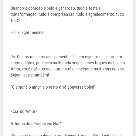
Quando o coração é belo e generoso, tudo é festa e
transformação; tudo é compreensão, tudo é agradecimento, tudo
é luz!
Fique legal, menina!
Ps: Que os meninos aqui presentes fiquem espertos e se tornem
interessantes, pois se a mulherada seguir esses toques da Cia. do
Amor, vocês vão ter que correr atrás e melhorar muito nas coisas.
Sejam legais também!
“O amor é o amor, e o resto é só conversa boba!”
- Cia. do Amor -
A Turma dos Poetas em Flor*.
(Recebido espiritualmente por Wagner Borges - São Paulo, 04 de