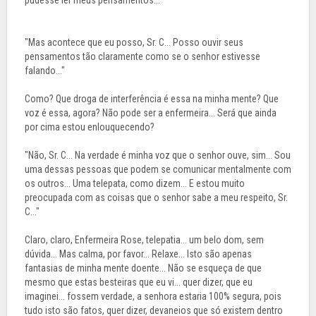
pudesse ler meus pensamentos...
"Mas acontece que eu posso, Sr. C... Posso ouvir seus
pensamentos tão claramente como se o senhor estivesse
falando..."
Como? Que droga de interferência é essa na minha mente? Que
voz é essa, agora? Não pode ser a enfermeira... Será que ainda
por cima estou enlouquecendo?
"Não, Sr. C... Na verdade é minha voz que o senhor ouve, sim... Sou
uma dessas pessoas que podem se comunicar mentalmente com
os outros... Uma telepata, como dizem... E estou muito
preocupada com as coisas que o senhor sabe a meu respeito, Sr.
C..."
Claro, claro, Enfermeira Rose, telepatia... um belo dom, sem
dúvida... Mas calma, por favor... Relaxe... Isto são apenas
fantasias de minha mente doente... Não se esqueça de que
mesmo que estas besteiras que eu vi... quer dizer, que eu
imaginei... fossem verdade, a senhora estaria 100% segura, pois
tudo isto são fatos, quer dizer, devaneios que só existem dentro