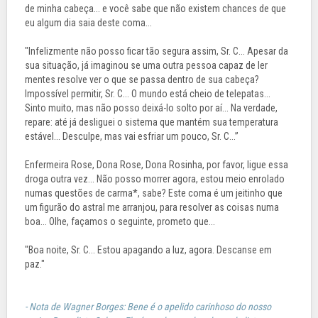
de minha cabeça... e você sabe que não existem chances de que
eu algum dia saia deste coma...
"Infelizmente não posso ficar tão segura assim, Sr. C... Apesar da
sua situação, já imaginou se uma outra pessoa capaz de ler
mentes resolve ver o que se passa dentro de sua cabeça?
Impossível permitir, Sr. C... O mundo está cheio de telepatas...
Sinto muito, mas não posso deixá-lo solto por aí... Na verdade,
repare: até já desliguei o sistema que mantém sua temperatura
estável... Desculpe, mas vai esfriar um pouco, Sr. C...”
Enfermeira Rose, Dona Rose, Dona Rosinha, por favor, ligue essa
droga outra vez... Não posso morrer agora, estou meio enrolado
numas questões de carma*, sabe? Este coma é um jeitinho que
um figurão do astral me arranjou, para resolver as coisas numa
boa... Olhe, façamos o seguinte, prometo que...
"Boa noite, Sr. C... Estou apagando a luz, agora. Descanse em
paz."
- Nota de Wagner Borges: Bene é o apelido carinhoso do nosso