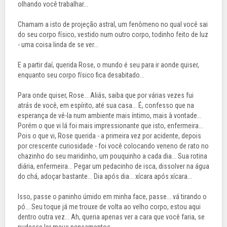
olhando você trabalhar...
Chamam a isto de projeção astral, um fenômeno no qual você sai
do seu corpo físico, vestido num outro corpo, todinho feito de luz
- uma coisa linda de se ver...
E a partir daí, querida Rose, o mundo é seu para ir aonde quiser,
enquanto seu corpo físico fica desabitado...
Para onde quiser, Rose... Aliás, saiba que por várias vezes fui
atrás de você, em espírito, até sua casa... É, confesso que na
esperança de vê-la num ambiente mais íntimo, mais à vontade...
Porém o que vi lá foi mais impressionante que isto, enfermeira...
Pois o que vi, Rose querida - a primeira vez por acidente, depois
por crescente curiosidade - foi você colocando veneno de rato no
chazinho do seu maridinho, um pouquinho a cada dia... Sua rotina
diária, enfermeira... Pegar um pedacinho de isca, dissolver na água
do chá, adoçar bastante... Dia após dia... xícara após xícara...
Isso, passe o paninho úmido em minha face, passe... vá tirando o
pó... Seu toque já me trouxe de volta ao velho corpo, estou aqui
dentro outra vez... Ah, queria apenas ver a cara que você faria, se