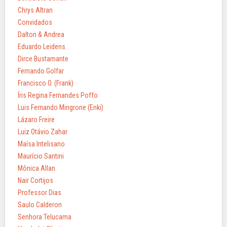
Chrys Altran
Convidados
Dalton & Andrea
Eduardo Leidens
Dirce Bustamante
Fernando Golfar
Francisco O. (Frank)
Íris Regina Fernandes Poffo
Luis Fernando Mingrone (Enki)
Lázaro Freire
Luiz Otávio Zahar
Maísa Intelisano
Maurício Santini
Mônica Allan
Nair Cortijos
Professor Dias
Saulo Calderon
Senhora Telucama