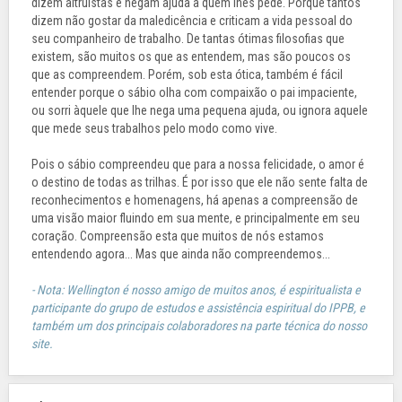
dizem altruístas e negam ajuda a quem lhes pede. Porque tantos
dizem não gostar da maledicência e criticam a vida pessoal do
seu companheiro de trabalho. De tantas ótimas filosofias que
existem, são muitos os que as entendem, mas são poucos os
que as compreendem. Porém, sob esta ótica, também é fácil
entender porque o sábio olha com compaixão o pai impaciente,
ou sorri àquele que lhe nega uma pequena ajuda, ou ignora aquele
que mede seus trabalhos pelo modo como vive.
Pois o sábio compreendeu que para a nossa felicidade, o amor é
o destino de todas as trilhas. É por isso que ele não sente falta de
reconhecimentos e homenagens, há apenas a compreensão de
uma visão maior fluindo em sua mente, e principalmente em seu
coração. Compreensão esta que muitos de nós estamos
entendendo agora... Mas que ainda não compreendemos...
- Nota: Wellington é nosso amigo de muitos anos, é espiritualista e
participante do grupo de estudos e assistência espiritual do IPPB, e
também um dos principais colaboradores na parte técnica do nosso
site.