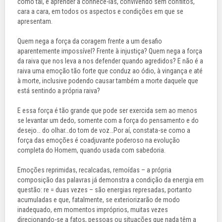
como tal, e aprender a conhecê-las, convivendo sem conflitos,
cara a cara, em todos os aspectos e condições em que se
apresentam.
Quem nega a força da coragem frente a um desafio
aparentemente impossível? Frente à injustiça? Quem nega a força
da raiva que nos leva a nos defender quando agredidos? E não é a
raiva uma emoção tão forte que conduz ao ódio, à vingança e até
à morte, inclusive podendo causar também a morte daquele que
está sentindo a própria raiva?
E essa força é tão grande que pode ser exercida sem ao menos
se levantar um dedo, somente com a força do pensamento e do
desejo… do olhar…do tom de voz…Por aí, constata-se como a
força das emoções é coadjuvante poderoso na evolução
completa do Homem, quando usada com sabedoria.
Emoções reprimidas, recalcadas, remoídas – a própria
composição das palavras já demonstra a condição da energia em
questão: re = duas vezes – são energias represadas, portanto
acumuladas e que, fatalmente, se exteriorizarão de modo
inadequado, em momentos impróprios, muitas vezes
direcionando-se a fatos, pessoas ou situações que nada têm a