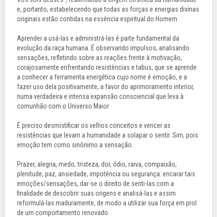
e, portanto, estabelecendo que todas as forças e energias divinas
originais estão contidas na essência espiritual do Homem.
Aprender a usá-las e administrá-las é parte fundamental da
evolução da raça humana. É observando impulsos, analisando
sensações, refletindo sobre as reações frente à motivação,
corajosamente enfrentando resistências e tabus, que se aprende
a conhecer a ferramenta energética cujo nome é emoção, e a
fazer uso dela positivamente, a favor do aprimoramento interior,
numa verdadeira e intensa expansão consciencial que leva à
comunhão com o Universo Maior.
É preciso desmistificar os velhos conceitos e vencer as
resistências que levam a humanidade a solapar o sentir. Sim, pois
emoção tem como sinônimo a sensação.
Prazer, alegria, medo, tristeza, dor, ódio, raiva, compaixão,
plenitude, paz, ansiedade, impotência ou segurança: encarar tais
emoções/sensações, dar-se o direito de senti-las com a
finalidade de descobrir suas origens e analisá-las e assim
reformulá-las maduramente, de modo a utilizar sua força em prol
de um comportamento renovado.