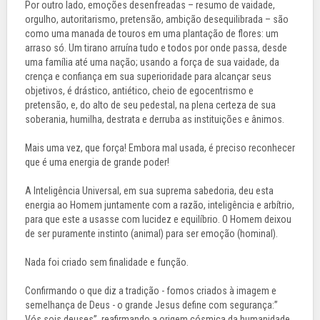
Por outro lado, emoções desenfreadas – resumo de vaidade,
orgulho, autoritarismo, pretensão, ambição desequilibrada – são
como uma manada de touros em uma plantação de flores: um
arraso só. Um tirano arruína tudo e todos por onde passa, desde
uma família até uma nação; usando a força de sua vaidade, da
crença e confiança em sua superioridade para alcançar seus
objetivos, é drástico, antiético, cheio de egocentrismo e
pretensão, e, do alto de seu pedestal, na plena certeza de sua
soberania, humilha, destrata e derruba as instituições e ânimos.
Mais uma vez, que força! Embora mal usada, é preciso reconhecer
que é uma energia de grande poder!
A Inteligência Universal, em sua suprema sabedoria, deu esta
energia ao Homem juntamente com a razão, inteligência e arbítrio,
para que este a usasse com lucidez e equilíbrio. O Homem deixou
de ser puramente instinto (animal) para ser emoção (hominal).
Nada foi criado sem finalidade e função.
Confirmando o que diz a tradição - fomos criados à imagem e
semelhança de Deus - o grande Jesus define com segurança:”
Vós sois deuses”, reafirmando a origem cósmica da humanidade