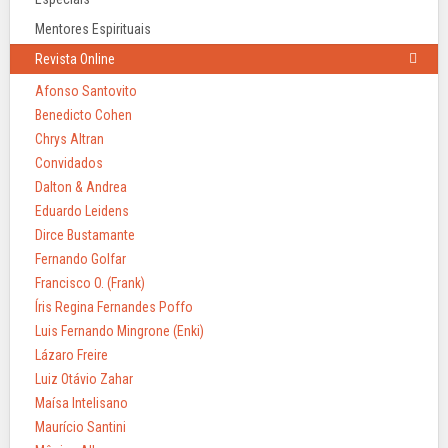
Mentores Espirituais
Revista Online
Afonso Santovito
Benedicto Cohen
Chrys Altran
Convidados
Dalton & Andrea
Eduardo Leidens
Dirce Bustamante
Fernando Golfar
Francisco O. (Frank)
Íris Regina Fernandes Poffo
Luis Fernando Mingrone (Enki)
Lázaro Freire
Luiz Otávio Zahar
Maísa Intelisano
Maurício Santini