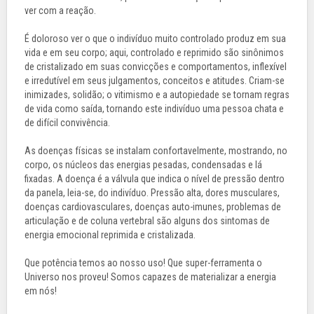
ver com a reação.
É doloroso ver o que o indivíduo muito controlado produz em sua
vida e em seu corpo; aqui, controlado e reprimido são sinônimos
de cristalizado em suas convicções e comportamentos, inflexível
e irredutível em seus julgamentos, conceitos e atitudes. Criam-se
inimizades, solidão; o vitimismo e a autopiedade se tornam regras
de vida como saída, tornando este indivíduo uma pessoa chata e
de difícil convivência.
As doenças físicas se instalam confortavelmente, mostrando, no
corpo, os núcleos das energias pesadas, condensadas e lá
fixadas. A doença é a válvula que indica o nível de pressão dentro
da panela, leia-se, do indivíduo. Pressão alta, dores musculares,
doenças cardiovasculares, doenças auto-imunes, problemas de
articulação e de coluna vertebral são alguns dos sintomas de
energia emocional reprimida e cristalizada.
Que potência temos ao nosso uso! Que super-ferramenta o
Universo nos proveu! Somos capazes de materializar a energia
em nós!