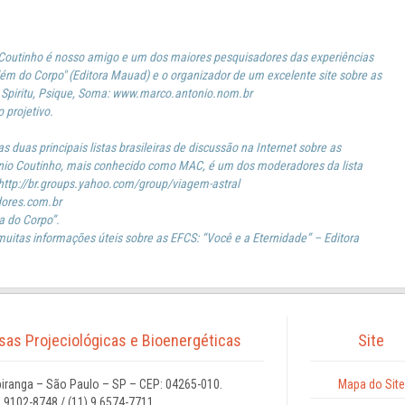
Coutinho é nosso amigo e um dos maiores pesquisadores das experiências
"Além do Corpo" (Editora Mauad) e o organizador de um excelente site sobre as
e: Spiritu, Psique, Soma: www.marco.antonio.nom.br
 projetivo.
s duas principais listas brasileiras de discussão na Internet sobre as
onio Coutinho, mais conhecido como MAC, é um dos moderadores da lista
 http://br.groups.yahoo.com/group/viagem-astral
dores.com.br
a do Corpo”.
uitas informações úteis sobre as EFCS: “Você e a Eternidade” – Editora
isas Projeciológicas e Bioenergéticas
Site
iranga – São Paulo – SP – CEP: 04265-010.
Mapa do Site
9 9102-8748 / (11) 9 6574-7711