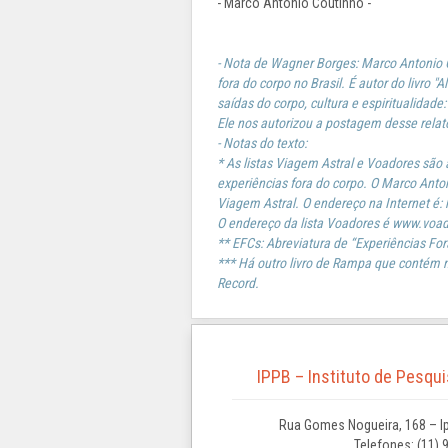
- Marco Antonio Coutinho -
- Nota de Wagner Borges: Marco Antonio 
fora do corpo no Brasil. É autor do livro 
saídas do corpo, cultura e espiritualidad
Ele nos autorizou a postagem desse relato
- Notas do texto:
* As listas Viagem Astral e Voadores são a
experiências fora do corpo. O Marco Ant
Viagem Astral. O endereço na Internet é:
O endereço da lista Voadores é www.voa
** EFCs: Abreviatura de “Experiências For
*** Há outro livro de Rampa que contém m
Record.
IPPB – Instituto de Pesqu
Rua Gomes Nogueira, 168 – Ip
Telefones: (11) 