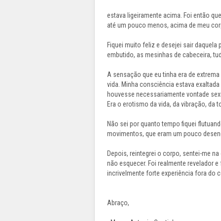
estava ligeiramente acima. Foi então qu
até um pouco menos, acima de meu corp
Fiquei muito feliz e desejei sair daquela
embutido, as mesinhas de cabeceira, tu
A sensação que eu tinha era de extrema 
vida. Minha consciência estava exaltada
houvesse necessariamente vontade sexu
Era o erotismo da vida, da vibração, da 
Não sei por quanto tempo fiquei flutuan
movimentos, que eram um pouco deseng
Depois, reintegrei o corpo, sentei-me n
não esquecer. Foi realmente revelador e 
incrivelmente forte experiência fora do 
Abraço,