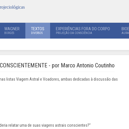
rojeciológicas
WAGNER
TEXTOS
EXPERIÊNCIAS FORA DO CORPO
BIO
BORGES
DIVERSOS
PROJEÇÃO DA CONSCIÊNCIA
AURA
ONSCIENTEMENTE - por Marco Antonio Coutinho
o nas listas Viagem Astral e Voadores, ambas dedicadas à discussão das
deria relatar uma de suas viagens astrais conscientes?”