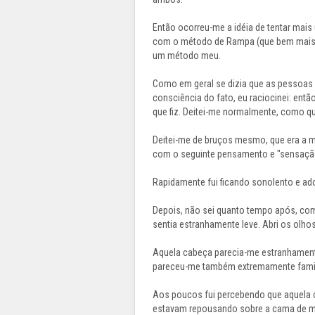
Então ocorreu-me a idéia de tentar mais
com o método de Rampa (que bem mais tar
um método meu.
Como em geral se dizia que as pessoas
consciência do fato, eu raciocinei: então
que fiz. Deitei-me normalmente, como qu
Deitei-me de bruços mesmo, que era a m
com o seguinte pensamento e "sensação"
Rapidamente fui ficando sonolento e ado
Depois, não sei quanto tempo após, com
sentia estranhamente leve. Abri os olho
Aquela cabeça parecia-me estranhamente
pareceu-me também extremamente famil
Aos poucos fui percebendo que aquela c
estavam repousando sobre a cama de me