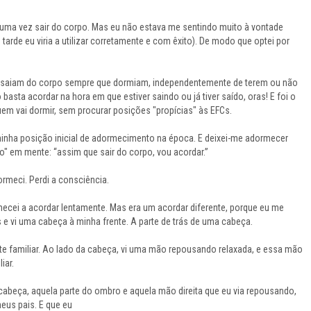
 uma vez sair do corpo. Mas eu não estava me sentindo muito à vontade
de eu viria a utilizar corretamente e com êxito). De modo que optei por
 saiam do corpo sempre que dormiam, independentemente de terem ou não
 basta acordar na hora em que estiver saindo ou já tiver saído, oras! E foi o
em vai dormir, sem procurar posições "propícias" às EFCs.
inha posição inicial de adormecimento na época. E deixei-me adormecer
 em mente: “assim que sair do corpo, vou acordar.”
rmeci. Perdi a consciência.
ecei a acordar lentamente. Mas era um acordar diferente, porque eu me
s e vi uma cabeça à minha frente. A parte de trás de uma cabeça.
 familiar. Ao lado da cabeça, vi uma mão repousando relaxada, e essa mão
iar.
abeça, aquela parte do ombro e aquela mão direita que eu via repousando,
us pais. E que eu