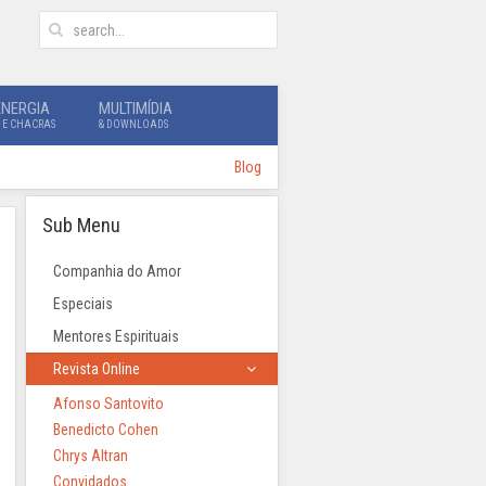
ENERGIA
MULTIMÍDIA
 E CHACRAS
& DOWNLOADS
Blog
Sub Menu
Companhia do Amor
Especiais
Mentores Espirituais
Revista Online
Afonso Santovito
Benedicto Cohen
Chrys Altran
Convidados