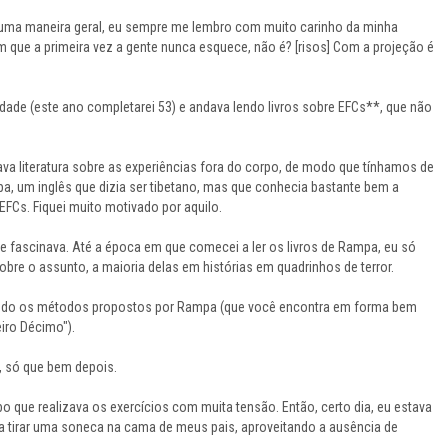
ma maneira geral, eu sempre me lembro com muito carinho da minha
em que a primeira vez a gente nunca esquece, não é? [risos] Com a projeção é
idade (este ano completarei 53) e andava lendo livros sobre EFCs**, que não
a literatura sobre as experiências fora do corpo, de modo que tínhamos de
a, um inglês que dizia ser tibetano, mas que conhecia bastante bem a
 EFCs. Fiquei muito motivado por aquilo.
me fascinava. Até a época em que comecei a ler os livros de Rampa, eu só
obre o assunto, a maioria delas em histórias em quadrinhos de terror.
izando os métodos propostos por Rampa (que você encontra em forma bem
iro Décimo").
, só que bem depois.
o que realizava os exercícios com muita tensão. Então, certo dia, eu estava
ria tirar uma soneca na cama de meus pais, aproveitando a ausência de