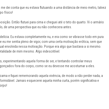
e me dei conta que eu estava flutuando a uma distância de meio metro, talvez
o físico!
 posição. Então flutuei para cima e cheguei até o teto do quarto. Vi o armário
do, de uma perspectiva que eu não conhecera antes.
delícia. Eu estava completamente nu, e era como se vibrasse todo em pura
 e eu me sentia pleno de vigor, com uma certa motivação erótica, sem que
al envolvida nessa motivação. Porque era algo que bastava a si mesmo.
totalidade de mim mesmo. Algo indescritível.
do, experimentando aquela forma de ser, e tentando controlar meus
onçados fora do corpo, como se eu devesse me acostumar a eles.
a cama e fiquei rememorando aquela vivência, de modo a não perder nada, a
formidável. Jamais esquecerei aquela minha curta, porém significativa e
corpo!