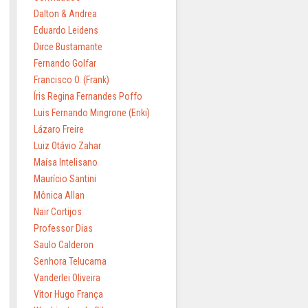
Dalton & Andrea
Eduardo Leidens
Dirce Bustamante
Fernando Golfar
Francisco O. (Frank)
Íris Regina Fernandes Poffo
Luis Fernando Mingrone (Enki)
Lázaro Freire
Luiz Otávio Zahar
Maísa Intelisano
Maurício Santini
Mônica Allan
Nair Cortijos
Professor Dias
Saulo Calderon
Senhora Telucama
Vanderlei Oliveira
Vitor Hugo França