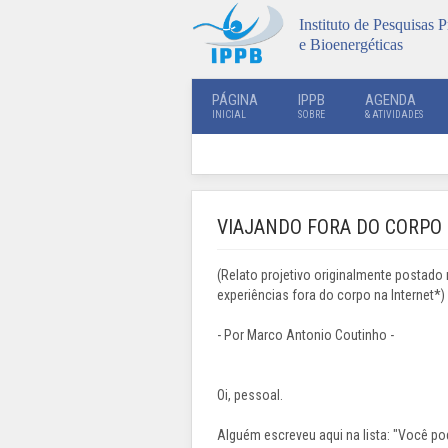
Instituto de Pesquisas P
e Bioenergéticas
PÁGINA
IPPB
AGENDA
INICIAL
SOBRE
& ATIVIDADES
VIAJANDO FORA DO CORPO C
(Relato projetivo originalmente postad
experiências fora do corpo na Internet*)
- Por Marco Antonio Coutinho -
Oi, pessoal.
Alguém escreveu aqui na lista: "Você po