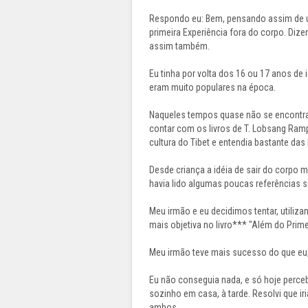
Respondo eu: Bem, pensando assim de u
primeira Experiência fora do corpo. Diz
assim também.
Eu tinha por volta dos 16 ou 17 anos de 
eram muito populares na época.
Naqueles tempos quase não se encontrav
contar com os livros de T. Lobsang Ramp
cultura do Tibet e entendia bastante das
Desde criança a idéia de sair do corpo 
havia lido algumas poucas referências s
Meu irmão e eu decidimos tentar, util
mais objetiva no livro*** "Além do Prime
Meu irmão teve mais sucesso do que eu
Eu não conseguia nada, e só hoje perceb
sozinho em casa, à tarde. Resolvi que i
ambos.