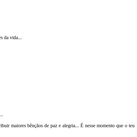
s da vida...
..
ribuir maiores bênçãos de paz e alegria... É nesse momento que o teu