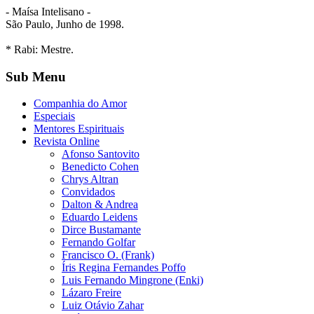
- Maísa Intelisano -
São Paulo, Junho de 1998.
* Rabi: Mestre.
Sub Menu
Companhia do Amor
Especiais
Mentores Espirituais
Revista Online
Afonso Santovito
Benedicto Cohen
Chrys Altran
Convidados
Dalton & Andrea
Eduardo Leidens
Dirce Bustamante
Fernando Golfar
Francisco O. (Frank)
Íris Regina Fernandes Poffo
Luis Fernando Mingrone (Enki)
Lázaro Freire
Luiz Otávio Zahar