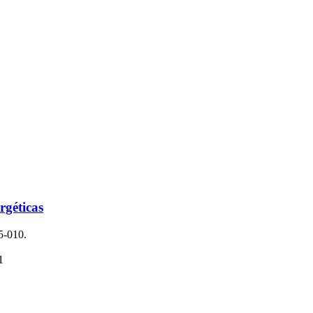
rgéticas
5-010.
1