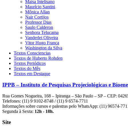
Maísa Intelisano
Maurício Santini
Mônica Allan
Nair Cortijos
Professor Dias
Saulo Calderon
Senhora Telucama
Vanderlei Oliveira
Vitor Hugo França
Washington da Silva
Textos Consciencias
Textos de Huberto Rohden
Textos Periódicos
Textos do Mês
Textos em Destaque
IPPB – Instituto de Pesquisas Projeciológicas e Bioene
Rua Gomes Nogueira, 168 – Ipiranga – São Paulo – SP – CEP: 0426
Telefones: (11) 9 9102-8748 / (11) 9 6574-7711
Informações sobre cursos e palestras pelo WhatsApp: (11) 96574-771
Segunda à Sexta:
12h - 18h.
Site