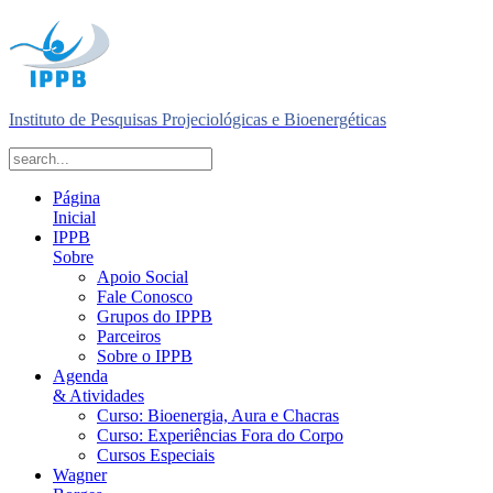
Instituto de Pesquisas Projeciológicas e Bioenergéticas
Página
Inicial
IPPB
Sobre
Apoio Social
Fale Conosco
Grupos do IPPB
Parceiros
Sobre o IPPB
Agenda
& Atividades
Curso: Bioenergia, Aura e Chacras
Curso: Experiências Fora do Corpo
Cursos Especiais
Wagner