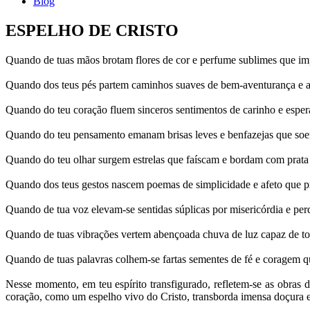
Blog
ESPELHO DE CRISTO
Quando de tuas mãos brotam flores de cor e perfume sublimes que imp
Quando dos teus pés partem caminhos suaves de bem-aventurança e aleg
Quando do teu coração fluem sinceros sentimentos de carinho e espera
Quando do teu pensamento emanam brisas leves e benfazejas que soer
Quando do teu olhar surgem estrelas que faíscam e bordam com prata 
Quando dos teus gestos nascem poemas de simplicidade e afeto que pre
Quando de tua voz elevam-se sentidas súplicas por misericórdia e pe
Quando de tuas vibrações vertem abençoada chuva de luz capaz de torn
Quando de tuas palavras colhem-se fartas sementes de fé e coragem qu
Nesse momento, em teu espírito transfigurado, refletem-se as obras 
coração, como um espelho vivo do Cristo, transborda imensa doçura 