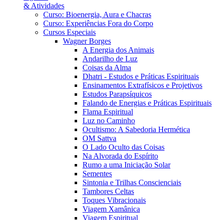
& Atividades
Curso: Bioenergia, Aura e Chacras
Curso: Experiências Fora do Corpo
Cursos Especiais
Wagner Borges
A Energia dos Animais
Andarilho de Luz
Coisas da Alma
Dhatri - Estudos e Práticas Espirituais
Ensinamentos Extrafísicos e Projetivos
Estudos Parapsíquicos
Falando de Energias e Práticas Espirituais
Flama Espiritual
Luz no Caminho
Ocultismo: A Sabedoria Hermética
OM Sattva
O Lado Oculto das Coisas
Na Alvorada do Espírito
Rumo a uma Iniciação Solar
Sementes
Sintonia e Trilhas Conscienciais
Tambores Celtas
Toques Vibracionais
Viagem Xamânica
Viagem Espiritual