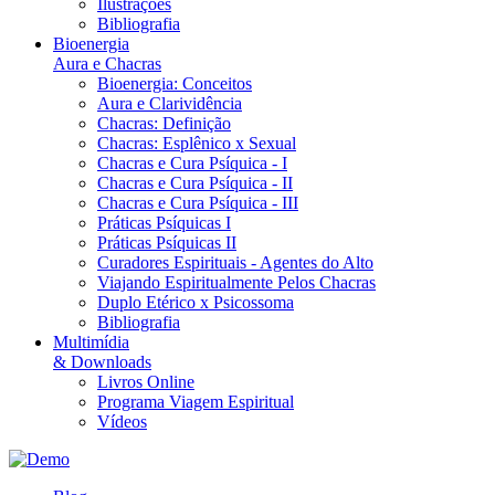
Ilustrações
Bibliografia
Bioenergia
Aura e Chacras
Bioenergia: Conceitos
Aura e Clarividência
Chacras: Definição
Chacras: Esplênico x Sexual
Chacras e Cura Psíquica - I
Chacras e Cura Psíquica - II
Chacras e Cura Psíquica - III
Práticas Psíquicas I
Práticas Psíquicas II
Curadores Espirituais - Agentes do Alto
Viajando Espiritualmente Pelos Chacras
Duplo Etérico x Psicossoma
Bibliografia
Multimídia
& Downloads
Livros Online
Programa Viagem Espiritual
Vídeos