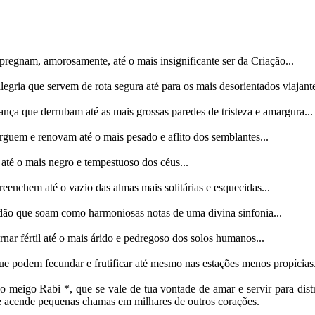
regnam, amorosamente, até o mais insignificante ser da Criação...
ria que servem de rota segura até para os mais desorientados viajante
nça que derrubam até as mais grossas paredes de tristeza e amargura...
guem e renovam até o mais pesado e aflito dos semblantes...
até o mais negro e tempestuoso dos céus...
enchem até o vazio das almas mais solitárias e esquecidas...
rdão que soam como harmoniosas notas de uma divina sinfonia...
ar fértil até o mais árido e pedregoso dos solos humanos...
e podem fecundar e frutificar até mesmo nas estações menos propícias.
do meigo Rabi *, que se vale de tua vontade de amar e servir para dist
e acende pequenas chamas em milhares de outros corações.