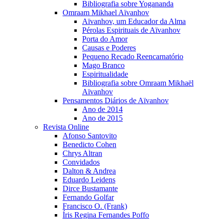
Bibliografia sobre Yogananda
Omraam Mikhael Aïvanhov
Aïvanhov, um Educador da Alma
Pérolas Espirituais de Aïvanhov
Porta do Amor
Causas e Poderes
Pequeno Recado Reencarnatório
Mago Branco
Espiritualidade
Bibliografia sobre Omraam Mikhaël
Aïvanhov
Pensamentos Diários de Aïvanhov
Ano de 2014
Ano de 2015
Revista Online
Afonso Santovito
Benedicto Cohen
Chrys Altran
Convidados
Dalton & Andrea
Eduardo Leidens
Dirce Bustamante
Fernando Golfar
Francisco O. (Frank)
Íris Regina Fernandes Poffo