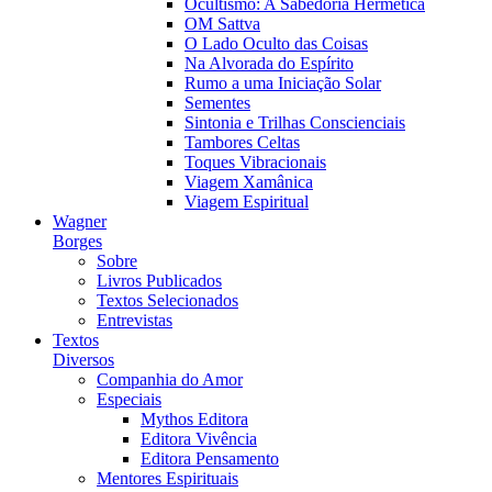
Ocultismo: A Sabedoria Hermética
OM Sattva
O Lado Oculto das Coisas
Na Alvorada do Espírito
Rumo a uma Iniciação Solar
Sementes
Sintonia e Trilhas Conscienciais
Tambores Celtas
Toques Vibracionais
Viagem Xamânica
Viagem Espiritual
Wagner
Borges
Sobre
Livros Publicados
Textos Selecionados
Entrevistas
Textos
Diversos
Companhia do Amor
Especiais
Mythos Editora
Editora Vivência
Editora Pensamento
Mentores Espirituais