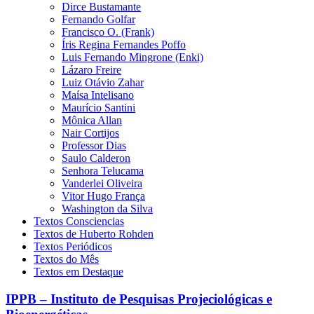
Dirce Bustamante
Fernando Golfar
Francisco O. (Frank)
Íris Regina Fernandes Poffo
Luis Fernando Mingrone (Enki)
Lázaro Freire
Luiz Otávio Zahar
Maísa Intelisano
Maurício Santini
Mônica Allan
Nair Cortijos
Professor Dias
Saulo Calderon
Senhora Telucama
Vanderlei Oliveira
Vitor Hugo França
Washington da Silva
Textos Consciencias
Textos de Huberto Rohden
Textos Periódicos
Textos do Mês
Textos em Destaque
IPPB – Instituto de Pesquisas Projeciológicas e