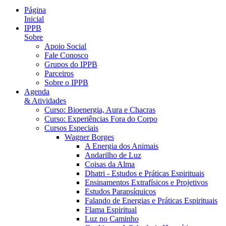
Página
Inicial
IPPB
Sobre
Apoio Social
Fale Conosco
Grupos do IPPB
Parceiros
Sobre o IPPB
Agenda
& Atividades
Curso: Bioenergia, Aura e Chacras
Curso: Experiências Fora do Corpo
Cursos Especiais
Wagner Borges
A Energia dos Animais
Andarilho de Luz
Coisas da Alma
Dhatri - Estudos e Práticas Espirituais
Ensinamentos Extrafísicos e Projetivos
Estudos Parapsíquicos
Falando de Energias e Práticas Espirituais
Flama Espiritual
Luz no Caminho