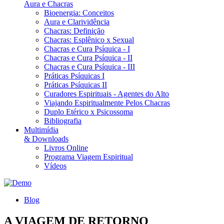
Aura e Chacras
Bioenergia: Conceitos
Aura e Clarividência
Chacras: Definição
Chacras: Esplênico x Sexual
Chacras e Cura Psíquica - I
Chacras e Cura Psíquica - II
Chacras e Cura Psíquica - III
Práticas Psíquicas I
Práticas Psíquicas II
Curadores Espirituais - Agentes do Alto
Viajando Espiritualmente Pelos Chacras
Duplo Etérico x Psicossoma
Bibliografia
Multimídia
& Downloads
Livros Online
Programa Viagem Espiritual
Vídeos
Blog
A VIAGEM DE RETORNO