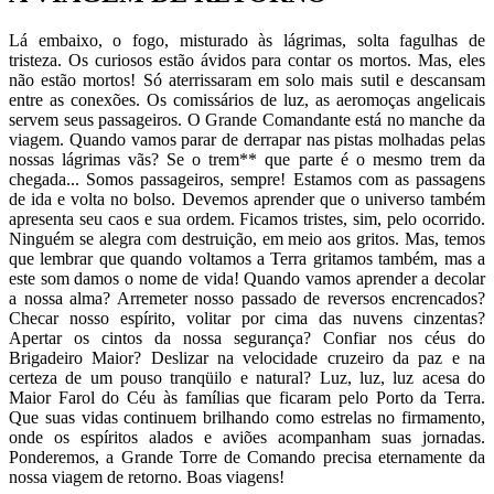
Lá embaixo, o fogo, misturado às lágrimas, solta fagulhas de
tristeza. Os curiosos estão ávidos para contar os mortos. Mas, eles
não estão mortos! Só aterrissaram em solo mais sutil e descansam
entre as conexões. Os comissários de luz, as aeromoças angelicais
servem seus passageiros. O Grande Comandante está no manche da
viagem. Quando vamos parar de derrapar nas pistas molhadas pelas
nossas lágrimas vãs? Se o trem** que parte é o mesmo trem da
chegada... Somos passageiros, sempre! Estamos com as passagens
de ida e volta no bolso. Devemos aprender que o universo também
apresenta seu caos e sua ordem. Ficamos tristes, sim, pelo ocorrido.
Ninguém se alegra com destruição, em meio aos gritos. Mas, temos
que lembrar que quando voltamos a Terra gritamos também, mas a
este som damos o nome de vida! Quando vamos aprender a decolar
a nossa alma? Arremeter nosso passado de reversos encrencados?
Checar nosso espírito, volitar por cima das nuvens cinzentas?
Apertar os cintos da nossa segurança? Confiar nos céus do
Brigadeiro Maior? Deslizar na velocidade cruzeiro da paz e na
certeza de um pouso tranqüilo e natural? Luz, luz, luz acesa do
Maior Farol do Céu às famílias que ficaram pelo Porto da Terra.
Que suas vidas continuem brilhando como estrelas no firmamento,
onde os espíritos alados e aviões acompanham suas jornadas.
Ponderemos, a Grande Torre de Comando precisa eternamente da
nossa viagem de retorno. Boas viagens!