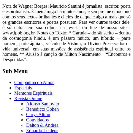
Nota de Wagner Borges: Mauricio Santini é jornalista, escritor, poeta
e espiritualista. É meu amigo há muitos anos, e sempre me emociono
com os seus textos brilhantes e cheios de daquele algo a mais que só
os grandes escritores e poetas possuem. Para ver outros textos dele,
é só entrar em sua coluna na revista on line de nosso site -
www.ippb.org.br. Notas do Texto: * Garuda – do sânscrito – dentro
da cosmogonia hindu, é um pássaro mítico, um híbrido – parte
homem, parte águia -, veículo de Vishnu, o Divino Preservador da
vida universal, em suas missões de assistência espiritual entre os
homens. ** Alusão à canção de Milton Nascimento – “Encontros e
Despedidas”.
Sub Menu
Companhia do Amor
Especiais
Mentores Espirituais
Revista Online
Afonso Santovito
Benedicto Cohen
Chrys Altran
Convidados
Dalton & Andrea
Eduardo Leidens