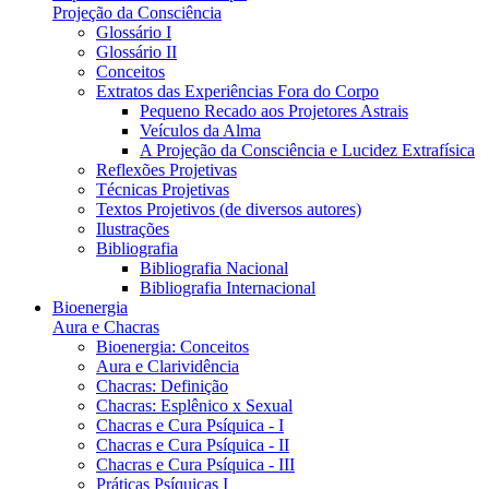
Projeção da Consciência
Glossário I
Glossário II
Conceitos
Extratos das Experiências Fora do Corpo
Pequeno Recado aos Projetores Astrais
Veículos da Alma
A Projeção da Consciência e Lucidez Extrafísica
Reflexões Projetivas
Técnicas Projetivas
Textos Projetivos (de diversos autores)
Ilustrações
Bibliografia
Bibliografia Nacional
Bibliografia Internacional
Bioenergia
Aura e Chacras
Bioenergia: Conceitos
Aura e Clarividência
Chacras: Definição
Chacras: Esplênico x Sexual
Chacras e Cura Psíquica - I
Chacras e Cura Psíquica - II
Chacras e Cura Psíquica - III
Práticas Psíquicas I