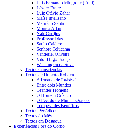
Luis Fernando Mingrone (Enki)
Lázaro Freire
Luiz Otávio Zahar
Maísa Intelisano
Maurício Santini
Mônica Allan
Nair Cortijos
Professor Dias
Saulo Calderon
Senhora Telucama
Vanderlei Oliveira
Vitor Hugo França
Washington da Silva
Textos Consciencias
Textos de Huberto Rohden
A Irmandade Invisível
Entre dois Mundos
Grandes Homens
O Homem Crístico
O Pecado de Minhas Orações
Tempestades Benéficas
Textos Periódicos
Textos do Mês
Textos em Destaque
Experiências Fora do Corpo