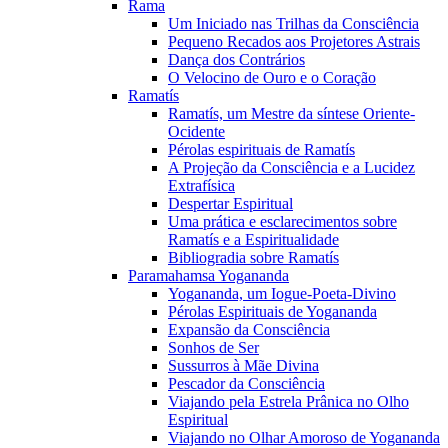
Rama
Um Iniciado nas Trilhas da Consciência
Pequeno Recados aos Projetores Astrais
Dança dos Contrários
O Velocino de Ouro e o Coração
Ramatís
Ramatís, um Mestre da síntese Oriente-
Ocidente
Pérolas espirituais de Ramatís
A Projeção da Consciência e a Lucidez
Extrafísica
Despertar Espiritual
Uma prática e esclarecimentos sobre
Ramatís e a Espiritualidade
Bibliogradia sobre Ramatís
Paramahamsa Yogananda
Yogananda, um Iogue-Poeta-Divino
Pérolas Espirituais de Yogananda
Expansão da Consciência
Sonhos de Ser
Sussurros à Mãe Divina
Pescador da Consciência
Viajando pela Estrela Prânica no Olho
Espiritual
Viajando no Olhar Amoroso de Yogananda