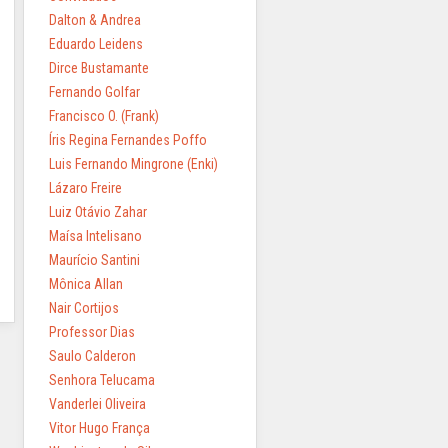
Dalton & Andrea
Eduardo Leidens
Dirce Bustamante
Fernando Golfar
Francisco O. (Frank)
Íris Regina Fernandes Poffo
Luis Fernando Mingrone (Enki)
Lázaro Freire
Luiz Otávio Zahar
Maísa Intelisano
Maurício Santini
Mônica Allan
Nair Cortijos
Professor Dias
Saulo Calderon
Senhora Telucama
Vanderlei Oliveira
Vitor Hugo França