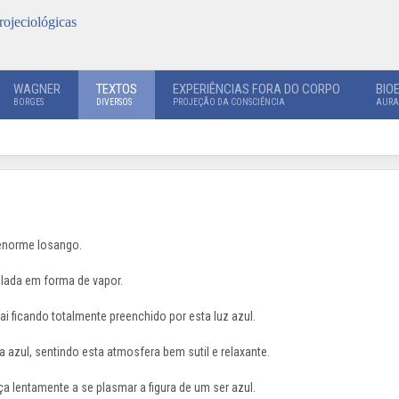
rojeciológicas
WAGNER
TEXTOS
EXPERIÊNCIAS FORA DO CORPO
BIO
BORGES
DIVERSOS
PROJEÇÃO DA CONSCIÊNCIA
AURA
 enorme losango.
ulada em forma de vapor.
i ficando totalmente preenchido por esta luz azul.
a azul, sentindo esta atmosfera bem sutil e relaxante.
a lentamente a se plasmar a figura de um ser azul.