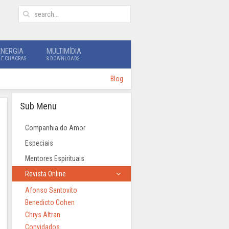
ENERGIA
MULTIMÍDIA
 E CHACRAS
& DOWNLOADS
Blog
Sub Menu
Companhia do Amor
Especiais
Mentores Espirituais
Revista Online
Afonso Santovito
Benedicto Cohen
Chrys Altran
Convidados