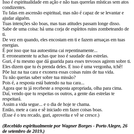
Isso é espiritualidade em ação e não tuas querelas místicas sem atos
condizentes.
Tu falas em ascensão espiritual, mas não é capaz de se levantar e
ajudar alguém.
Tuas intenções são boas, mas tuas atitudes passam longe disso.
Sabe de uma coisa: há uma corja de espíritos ruins zombeteando de
ti.
De vez em quando, eles encostam em ti e fazem arruaças em tuas
energias.
É por isso que tua autoestima cai repentinamente...
E erroneamente tu achas que isso é saudade das estrelas.
Guri, é tu mesmo que dá guarida para esses trevosos agirem sobre ti.
Eles dizem que tu és prenda deles. E isso é uma vergonha, tchê!
Põe luz na tua cara e exonera essas coisas ruins de tua vida.
Tu não querias saber sobre tua missão?
Pois é, a resposta está batendo na tua cara...
Agora que tu já recebeste a resposta apropriada, olha para cima.
Daí, vendo que tu respeitas os outros, a gente das estrelas te
respeitará.
Assim a vida segue... e o dia de hoje te chama.
Então, mete a cara e sê iniciado em fazer coisas boas.
(Esse é o teu recado, guri, aproveita e vê se cresce.)
(Recebido espiritualmente por Wagner Borges - Porto Alegre, 26
de setembro de 2019.)