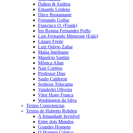
Dalton & Andrea
Eduardo Leidens
Dirce Bustamante
Fernando Golfar
Francisco O. (Frank)
Íris Regina Fernandes Poffo
Luis Fernando Mingrone (Enki)
Lázaro Freire
Luiz Otávio Zahar
Maísa Intelisano
Maurício Santini
Mônica Allan
Nair Cortijos
Professor Dias
Saulo Calderon
Senhora Telucama
Vanderlei Oliveira
Vitor Hugo França
Washington da Silva
Textos Consciencias
Textos de Huberto Rohden
A Irmandade Invisível
Entre dois Mundos
Grandes Homens
O Homem Crístico