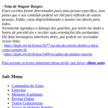
- Nota de Wagner Borges:
Esses escritos foram direcionados para uma pessoa específica, mas
penso que o seu conteúdo poderá ser útil para reflexão de outras
pessoas. Então, estou disponibilizando o mesmo em aberto para
todos.
Novamente agradeço a falange dos gaúchos, por terem me dado a
honra de percebê-los e receber suas orientações tão pertinentes.
Há duas mensagens anteriores deles, que podem ser acessadas
nesses links:
-
https://ippb.org.br/textos/1677-na-luz-do-eterno-dentro-e-fora-
como-sempre-iii
-
https://ippb.org.br/textos/1469-recadao-do-paizao-gaucho
Para acessar os textos anteriores dessa seção, por favor,
clique aqui
.
Sub Menu
Companhia do Amor
Especiais
Mentores Espirituais
Revista Online
Textos Consciencias
Textos de Huberto Rohden