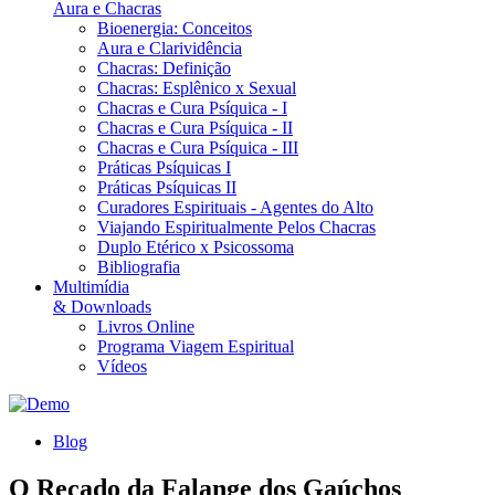
Aura e Chacras
Bioenergia: Conceitos
Aura e Clarividência
Chacras: Definição
Chacras: Esplênico x Sexual
Chacras e Cura Psíquica - I
Chacras e Cura Psíquica - II
Chacras e Cura Psíquica - III
Práticas Psíquicas I
Práticas Psíquicas II
Curadores Espirituais - Agentes do Alto
Viajando Espiritualmente Pelos Chacras
Duplo Etérico x Psicossoma
Bibliografia
Multimídia
& Downloads
Livros Online
Programa Viagem Espiritual
Vídeos
Blog
O Recado da Falange dos Gaúchos