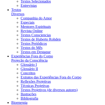
Textos Selecionados
Entrevistas
Textos
Diversos
Companhia do Amor
Especiais
Mentores Espirituais
Revista Online
Textos Consciencias
Textos de Huberto Rohden
Textos Periódicos
Textos do Mês
Textos em Destaque
Experiências Fora do Corpo
Projeção da Consciência
Glossário I
Glossário II
Conceitos
Extratos das Experiências Fora do Corpo
Reflexões Projetivas
Técnicas Projetivas
Textos Projetivos (de diversos autores)
Ilustrações
Bibliografia
Bioenergia