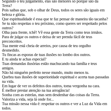
Segundo o teu julgamento, elas são menores só porque são da
Terra?
Pois saibas que, sob o olhar de Deus, todos os seres são iguais em
beleza e glória.
Que espiritualidade é essa que te faz pensar de maneira tão tacanha?
Se tu não respeitas o teu próximo, como queres ser respeitado pelos
outros?
Olha para frente, tchê! Vê essa gente da Terra como teus irmãos.
Para de julgar os outros e deixa de ser prenda fácil de teus
preconceitos.
Tua mente está cheia de arreios, por causa de teu orgulho
desmedido.
Tu fincas as esporas de tuas ilusões no lombo dos outros.
E tu ainda te achas especial?
Tuas demandas ilusórias estão machucando tua família e teus
amigos.
Não há ninguém perfeito nesse mundo, muito menos tu.
Quebra tuas ilusões de superioridade espiritual e acerta tuas passadas
na vida.
Em lugar de ver os defeitos dos outros, toma vergonha na cara.
É melhor prestar atenção na tua arrogância!
Sonha com as estrelas, mas sem desdenhar das coisas da Terra.
Valoriza a vida, seja lá onde for...
Tua missão nessa vida é: respeitar os outros e ver a Luz da Vida em
todos.