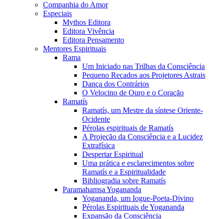
Companhia do Amor
Especiais
Mythos Editora
Editora Vivência
Editora Pensamento
Mentores Espirituais
Rama
Um Iniciado nas Trilhas da Consciência
Pequeno Recados aos Projetores Astrais
Dança dos Contrários
O Velocino de Ouro e o Coração
Ramatís
Ramatís, um Mestre da síntese Oriente-
Ocidente
Pérolas espirituais de Ramatís
A Projeção da Consciência e a Lucidez
Extrafísica
Despertar Espiritual
Uma prática e esclarecimentos sobre
Ramatís e a Espiritualidade
Bibliogradia sobre Ramatís
Paramahamsa Yogananda
Yogananda, um Iogue-Poeta-Divino
Pérolas Espirituais de Yogananda
Expansão da Consciência