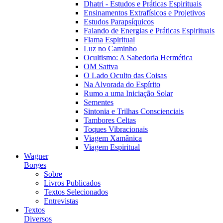
Dhatri - Estudos e Práticas Espirituais
Ensinamentos Extrafísicos e Projetivos
Estudos Parapsíquicos
Falando de Energias e Práticas Espirituais
Flama Espiritual
Luz no Caminho
Ocultismo: A Sabedoria Hermética
OM Sattva
O Lado Oculto das Coisas
Na Alvorada do Espírito
Rumo a uma Iniciação Solar
Sementes
Sintonia e Trilhas Conscienciais
Tambores Celtas
Toques Vibracionais
Viagem Xamânica
Viagem Espiritual
Wagner
Borges
Sobre
Livros Publicados
Textos Selecionados
Entrevistas
Textos
Diversos