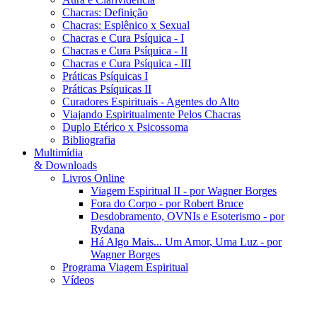
Chacras: Definição
Chacras: Esplênico x Sexual
Chacras e Cura Psíquica - I
Chacras e Cura Psíquica - II
Chacras e Cura Psíquica - III
Práticas Psíquicas I
Práticas Psíquicas II
Curadores Espirituais - Agentes do Alto
Viajando Espiritualmente Pelos Chacras
Duplo Etérico x Psicossoma
Bibliografia
Multimídia
& Downloads
Livros Online
Viagem Espiritual II - por Wagner Borges
Fora do Corpo - por Robert Bruce
Desdobramento, OVNIs e Esoterismo - por
Rydana
Há Algo Mais... Um Amor, Uma Luz - por
Wagner Borges
Programa Viagem Espiritual
Vídeos