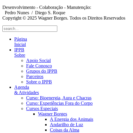
Desenvolvimento - Colaboração - Manutenção:
Pedro Nunes
/ Diego S. Roque
Copyright © 2025 Wagner Borges. Todos os Direitos Reservados
Página
Inicial
IPPB
Sobre
Apoio Social
Fale Conosco
Grupos do IPPB
Parceiros
Sobre o IPPB
Agenda
& Atividades
Curso: Bioenergia, Aura e Chacras
Curso: Experiências Fora do Corpo
Cursos Especiais
Wagner Borges
A Energia dos Animais
Andarilho de Luz
Coisas da Alma