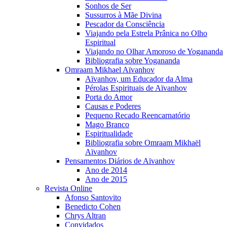
Sonhos de Ser
Sussurros à Mãe Divina
Pescador da Consciência
Viajando pela Estrela Prânica no Olho
Espiritual
Viajando no Olhar Amoroso de Yogananda
Bibliografia sobre Yogananda
Omraam Mikhael Aïvanhov
Aïvanhov, um Educador da Alma
Pérolas Espirituais de Aïvanhov
Porta do Amor
Causas e Poderes
Pequeno Recado Reencarnatório
Mago Branco
Espiritualidade
Bibliografia sobre Omraam Mikhaël
Aïvanhov
Pensamentos Diários de Aïvanhov
Ano de 2014
Ano de 2015
Revista Online
Afonso Santovito
Benedicto Cohen
Chrys Altran
Convidados