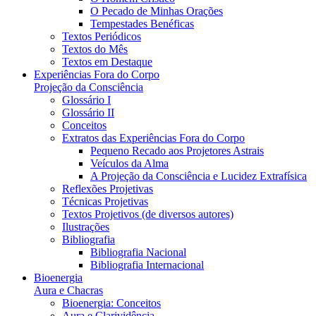
O Pecado de Minhas Orações
Tempestades Benéficas
Textos Periódicos
Textos do Mês
Textos em Destaque
Experiências Fora do Corpo
Projeção da Consciência
Glossário I
Glossário II
Conceitos
Extratos das Experiências Fora do Corpo
Pequeno Recado aos Projetores Astrais
Veículos da Alma
A Projeção da Consciência e Lucidez Extrafísica
Reflexões Projetivas
Técnicas Projetivas
Textos Projetivos (de diversos autores)
Ilustrações
Bibliografia
Bibliografia Nacional
Bibliografia Internacional
Bioenergia
Aura e Chacras
Bioenergia: Conceitos
Aura e Clarividência