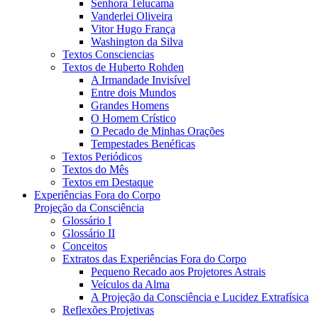
Senhora Telucama
Vanderlei Oliveira
Vitor Hugo França
Washington da Silva
Textos Consciencias
Textos de Huberto Rohden
A Irmandade Invisível
Entre dois Mundos
Grandes Homens
O Homem Crístico
O Pecado de Minhas Orações
Tempestades Benéficas
Textos Periódicos
Textos do Mês
Textos em Destaque
Experiências Fora do Corpo
Projeção da Consciência
Glossário I
Glossário II
Conceitos
Extratos das Experiências Fora do Corpo
Pequeno Recado aos Projetores Astrais
Veículos da Alma
A Projeção da Consciência e Lucidez Extrafísica
Reflexões Projetivas