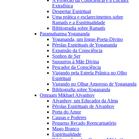
A Projeção da Consciência e a Lucidez
Extrafísica
Despertar Espiritual
Uma prática e esclarecimentos sobre
Ramatís e a Espiritualidade
Bibliogradia sobre Ramatís
Paramahamsa Yogananda
Yogananda, um Iogue-Poeta-Divino
Pérolas Espirituais de Yogananda
Expansão da Consciência
Sonhos de Ser
Sussurros à Mãe Divina
Pescador da Consciência
Viajando pela Estrela Prânica no Olho
Espiritual
Viajando no Olhar Amoroso de Yogananda
Bibliografia sobre Yogananda
Omraam Mikhael Aïvanhov
Aïvanhov, um Educador da Alma
Pérolas Espirituais de Aïvanhov
Porta do Amor
Causas e Poderes
Pequeno Recado Reencarnatório
Mago Branco
Espiritualidade