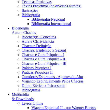
Técnicas Projetivas
Textos Projetivos (de diversos autores)
Ilustrações
Bibliografia
Bibliografia Nacional
Bibliografia Internacional
Bioenergia
Aura e Chacras
Bioenergia: Conceitos
Aura e Clarividência
Chacras: Definição
Chacras: Esplênico x Sexual
Chacras e Cura Psíquica - I
Chacras e Cura Psíquica - II
Chacras e Cura Psíquica - III
Práticas Psíquicas I
Práticas Psíquicas II
Curadores Espirituais - Agentes do Alto
Viajando Espiritualmente Pelos Chacras
Duplo Etérico x Psicossoma
Bibliografia
Multimídia
& Downloads
Livros Online
Viagem Espiritual II - por Wagner Borges