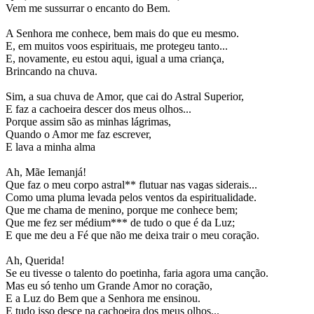
Vem me sussurrar o encanto do Bem.
A Senhora me conhece, bem mais do que eu mesmo.
E, em muitos voos espirituais, me protegeu tanto...
E, novamente, eu estou aqui, igual a uma criança,
Brincando na chuva.
Sim, a sua chuva de Amor, que cai do Astral Superior,
E faz a cachoeira descer dos meus olhos...
Porque assim são as minhas lágrimas,
Quando o Amor me faz escrever,
E lava a minha alma
Ah, Mãe Iemanjá!
Que faz o meu corpo astral** flutuar nas vagas siderais...
Como uma pluma levada pelos ventos da espiritualidade.
Que me chama de menino, porque me conhece bem;
Que me fez ser médium*** de tudo o que é da Luz;
E que me deu a Fé que não me deixa trair o meu coração.
Ah, Querida!
Se eu tivesse o talento do poetinha, faria agora uma canção.
Mas eu só tenho um Grande Amor no coração,
E a Luz do Bem que a Senhora me ensinou.
E tudo isso desce na cachoeira dos meus olhos...