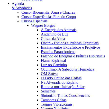
Agenda
& Atividades
Curso: Bioenergia, Aura e Chacras
Curso: Experiências Fora do Corpo
Cursos Especiais
Wagner Borges
A Energia dos Animais
Andarilho de Luz
Coisas da Alma
Dhatri - Estudos e Práticas Espirituais
Ensinamentos Extrafísicos e Projetivos
Estudos Parapsíquicos
Falando de Energias e Práticas Espirituais
Flama Espiritual
Luz no Caminho
Ocultismo: A Sabedoria Hermética
OM Sattva
O Lado Oculto das Coisas
Na Alvorada do Espírito
Rumo a uma Iniciação Solar
Sementes
Sintonia e Trilhas Conscienciais
Tambores Celtas
Toques Vibracionais
Viagem Xamânica