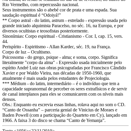
Rio Vermelho, com repercussão nacional.
Seus instrumentos são o abebé cor de prata e uma espada. Sua
saudação espiritual é “Odoiyá!”
** Corpo astral - do latim, astrum - estrelado - expressão usada pelo
grande iniciado alquimista Paracelso, no séc. 16, na Europa, e por
diversos ocultistas e teosofistas posteriormente.
Sinonímias: Corpo espiritual - Cristianismo - Cor. I, cap. 15, vers.
44.
Perispírito - Espiritismo - Allan Kardec, séc. 19, na França.
Corpo de luz – Ocultismo.
Psicossoma - do grego, psique - alma; e soma, corpo. Significa
literalmente "corpo da alma" - Expressão usada inicialmente pelo
espírito André Luiz nas obras psicografadas por Francisco Cândido
Xavier e por Waldo Vieira, nas décadas de 1950-1960, que
atualmente é mais usada pelos estudantes de Projeciologia.
*** Médium - do latim, intermediário – é o indivíduo que tem a
capacidade supranormal de perceber os seres extrafísicos e de servir
de canal interplanos para eles se comunicarem com os níveis mais
densos.
Obs.: Enquanto eu escrevia essas linhas, rolava aqui no som o CD.
“Canto de Ossanha” – parceria genial de Vinicius de Moraes e
Baden Powell (com a participação do Quarteto em Cy), lançado em
1966. A faixa 3 do disco se chama “Canto de Yemanja”.
Texto <1056><22/11/2010>