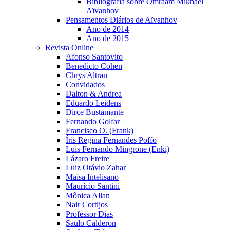
Bibliografia sobre Omraam Mikhaël
Aïvanhov
Pensamentos Diários de Aïvanhov
Ano de 2014
Ano de 2015
Revista Online
Afonso Santovito
Benedicto Cohen
Chrys Altran
Convidados
Dalton & Andrea
Eduardo Leidens
Dirce Bustamante
Fernando Golfar
Francisco O. (Frank)
Íris Regina Fernandes Poffo
Luis Fernando Mingrone (Enki)
Lázaro Freire
Luiz Otávio Zahar
Maísa Intelisano
Maurício Santini
Mônica Allan
Nair Cortijos
Professor Dias
Saulo Calderon