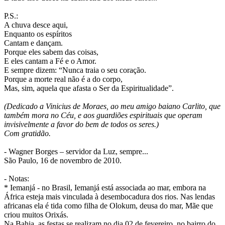
P.S.:
A chuva desce aqui,
Enquanto os espíritos
Cantam e dançam.
Porque eles sabem das coisas,
E eles cantam a Fé e o Amor.
E sempre dizem: “Nunca traia o seu coração.
Porque a morte real não é a do corpo,
Mas, sim, aquela que afasta o Ser da Espiritualidade”.
(Dedicado a Vinicius de Moraes, ao meu amigo baiano Carlito, que
também mora no Céu, e aos guardiões espirituais que operam
invisivelmente a favor do bem de todos os seres.)
Com gratidão.
- Wagner Borges – servidor da Luz, sempre...
São Paulo, 16 de novembro de 2010.
- Notas:
* Iemanjá - no Brasil, Iemanjá está associada ao mar, embora na
África esteja mais vinculada à desembocadura dos rios. Nas lendas
africanas ela é tida como filha de Olokum, deusa do mar, Mãe que
criou muitos Orixás.
Na Bahia, as festas se realizam no dia 02 de fevereiro, no bairro do