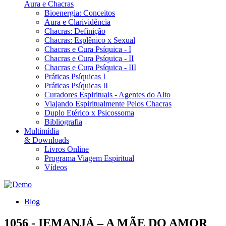
Aura e Chacras
Bioenergia: Conceitos
Aura e Clarividência
Chacras: Definição
Chacras: Esplênico x Sexual
Chacras e Cura Psíquica - I
Chacras e Cura Psíquica - II
Chacras e Cura Psíquica - III
Práticas Psíquicas I
Práticas Psíquicas II
Curadores Espirituais - Agentes do Alto
Viajando Espiritualmente Pelos Chacras
Duplo Etérico x Psicossoma
Bibliografia
Multimídia
& Downloads
Livros Online
Programa Viagem Espiritual
Vídeos
Blog
1056 - IEMANJÁ – A MÃE DO AMOR