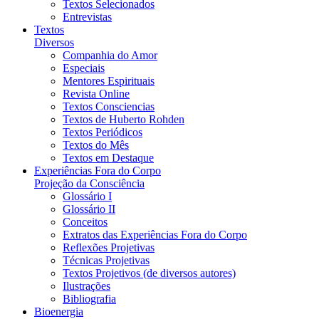
Textos Selecionados
Entrevistas
Textos
Diversos
Companhia do Amor
Especiais
Mentores Espirituais
Revista Online
Textos Consciencias
Textos de Huberto Rohden
Textos Periódicos
Textos do Mês
Textos em Destaque
Experiências Fora do Corpo
Projeção da Consciência
Glossário I
Glossário II
Conceitos
Extratos das Experiências Fora do Corpo
Reflexões Projetivas
Técnicas Projetivas
Textos Projetivos (de diversos autores)
Ilustrações
Bibliografia
Bioenergia