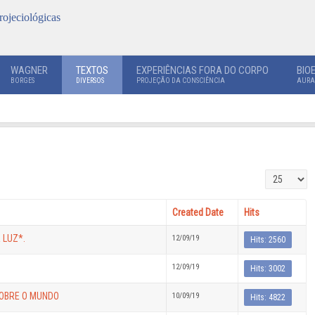
rojeciológicas
WAGNER
TEXTOS
EXPERIÊNCIAS FORA DO CORPO
BIO
BORGES
DIVERSOS
PROJEÇÃO DA CONSCIÊNCIA
AURA
Display #
Created Date
Hits
 LUZ*.
12/09/19
Hits: 2560
12/09/19
Hits: 3002
SOBRE O MUNDO
10/09/19
Hits: 4822