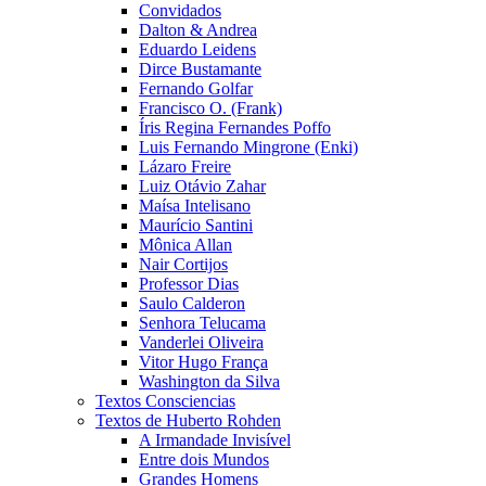
Convidados
Dalton & Andrea
Eduardo Leidens
Dirce Bustamante
Fernando Golfar
Francisco O. (Frank)
Íris Regina Fernandes Poffo
Luis Fernando Mingrone (Enki)
Lázaro Freire
Luiz Otávio Zahar
Maísa Intelisano
Maurício Santini
Mônica Allan
Nair Cortijos
Professor Dias
Saulo Calderon
Senhora Telucama
Vanderlei Oliveira
Vitor Hugo França
Washington da Silva
Textos Consciencias
Textos de Huberto Rohden
A Irmandade Invisível
Entre dois Mundos
Grandes Homens