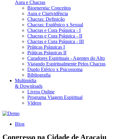
Aura e Chacras
Bioenergia: Conceitos
Aura e Clarividência
Chacras: Definição
Chacras: Esplênico x Sexual
Chacras e Cura Psíquica - I
Chacras e Cura Psíquica - II
Chacras e Cura Psíquica - III
Práticas Psíquicas I
Práticas Psíquicas II
Curadores Espirituais - Agentes do Alto
Viajando Espiritualmente Pelos Chacras
Duplo Etérico x Psicossoma
Bibliografia
Multimídia
& Downloads
Livros Online
Programa Viagem Espiritual
Vídeos
Blog
Congresso na Cidade de Aracaju