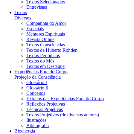
Textos Selecionados
Entrevistas
Textos
Diversos
Companhia do Amor
Especiais
Mentores Espirituais
Revista Online
Textos Consciencias
Textos de Huberto Rohden
Textos Periódicos
Textos do Mês
Textos em Destaque
Experiências Fora do Corpo
Projeção da Consciência
Glossário I
Glossário II
Conceitos
Extratos das Experiências Fora do Corpo
Reflexões Projetivas
Técnicas Projetivas
Textos Projetivos (de diversos autores)
Ilustrações
Bibliografia
Bioenergia