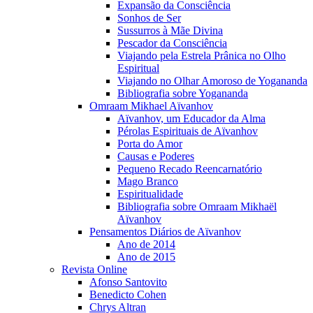
Expansão da Consciência
Sonhos de Ser
Sussurros à Mãe Divina
Pescador da Consciência
Viajando pela Estrela Prânica no Olho
Espiritual
Viajando no Olhar Amoroso de Yogananda
Bibliografia sobre Yogananda
Omraam Mikhael Aïvanhov
Aïvanhov, um Educador da Alma
Pérolas Espirituais de Aïvanhov
Porta do Amor
Causas e Poderes
Pequeno Recado Reencarnatório
Mago Branco
Espiritualidade
Bibliografia sobre Omraam Mikhaël
Aïvanhov
Pensamentos Diários de Aïvanhov
Ano de 2014
Ano de 2015
Revista Online
Afonso Santovito
Benedicto Cohen
Chrys Altran