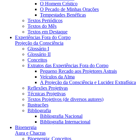
O Homem Crístico
O Pecado de Minhas Orações
Tempestades Benéficas
Textos Periódicos
Textos do Mês
Textos em Destaque
Experiências Fora do Corpo
Projeção da Consciência
Glossário I
Glossário II
Conceitos
Extratos das Experiências Fora do Corpo
Pequeno Recado aos Projetores Astrais
Veículos da Alma
A Projeção da Consciência e Lucidez Extrafísica
Reflexões Projetivas
Técnicas Projetivas
Textos Projetivos (de diversos autores)
Ilustrações
Bibliografia
Bibliografia Nacional
Bibliografia Internacional
Bioenergia
Aura e Chacras
Bioenergia: Conceitos