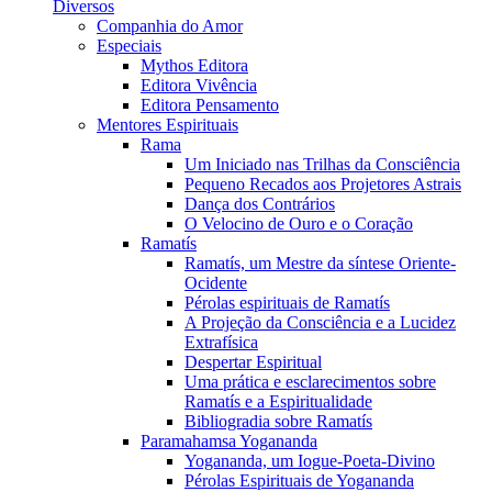
Diversos
Companhia do Amor
Especiais
Mythos Editora
Editora Vivência
Editora Pensamento
Mentores Espirituais
Rama
Um Iniciado nas Trilhas da Consciência
Pequeno Recados aos Projetores Astrais
Dança dos Contrários
O Velocino de Ouro e o Coração
Ramatís
Ramatís, um Mestre da síntese Oriente-
Ocidente
Pérolas espirituais de Ramatís
A Projeção da Consciência e a Lucidez
Extrafísica
Despertar Espiritual
Uma prática e esclarecimentos sobre
Ramatís e a Espiritualidade
Bibliogradia sobre Ramatís
Paramahamsa Yogananda
Yogananda, um Iogue-Poeta-Divino
Pérolas Espirituais de Yogananda