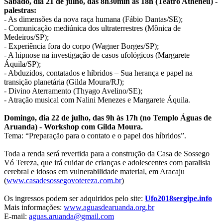
Sábado, dia 21 de julho, das 8h30min às 18h (Teatro Atheneu) -
palestras:
- As dimensões da nova raça humana (Fábio Dantas/SE);
- Comunicação mediúnica dos ultraterrestres (Mônica de
Medeiros/SP);
- Experiência fora do corpo (Wagner Borges/SP);
- A hipnose na investigação de casos ufológicos (Margarete
Áquila/SP);
- Abduzidos, contatados e híbridos – Sua herança e papel na
transição planetária (Gilda Moura/RJ);
- Divino Aterramento (Thyago Avelino/SE);
- Atração musical com Nalini Menezes e Margarete Áquila.
Domingo, dia 22 de julho, das 9h às 17h (no Templo Águas de
Aruanda) - Workshop com Gilda Moura.
Tema: “Preparação para o contato e o papel dos híbridos”.
Toda a renda será revertida para a construção da Casa de Sossego
Vó Tereza, que irá cuidar de crianças e adolescentes com paralisia
cerebral e idosos em vulnerabilidade material, em Aracaju
(
www.casadesossegovotereza.com.br
)
Os ingressos podem ser adquiridos pelo site:
Ufo2018sergipe.info
Mais informações:
www.aguasdearuanda.org.br
E-mail:
aguas.aruanda@gmail.com