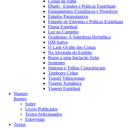
Coisas da Alma
Dhatri - Estudos e Práticas Espirituais
Ensinamentos Extrafísicos e Projetivos
Estudos Parapsíquicos
Falando de Energias e Práticas Espirituais
Flama Espiritual
Luz no Caminho
Ocultismo: A Sabedoria Hermética
OM Sattva
O Lado Oculto das Coisas
Na Alvorada do Espírito
Rumo a uma Iniciação Solar
Sementes
Sintonia e Trilhas Conscienciais
Tambores Celtas
Toques Vibracionais
Viagem Xamânica
Viagem Espiritual
Wagner
Borges
Sobre
Livros Publicados
Textos Selecionados
Entrevistas
Textos