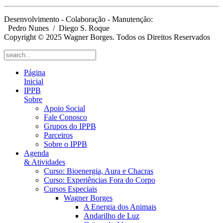
Desenvolvimento - Colaboração - Manutenção:
Pedro Nunes
/ Diego S. Roque
Copyright © 2025 Wagner Borges. Todos os Direitos Reservados
Página
Inicial
IPPB
Sobre
Apoio Social
Fale Conosco
Grupos do IPPB
Parceiros
Sobre o IPPB
Agenda
& Atividades
Curso: Bioenergia, Aura e Chacras
Curso: Experiências Fora do Corpo
Cursos Especiais
Wagner Borges
A Energia dos Animais
Andarilho de Luz