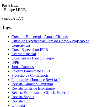
Paz e Luz.
- Equipe I.P.P.B. -
{module 177}
Tags
Curso de Bioenergia, Aura e Chacras
Curso de Experiências Fora do Corpo - Projeção da
Consciência
Curso Especial no IPPB
Evento Especial
Experiências Fora do Corpo
IPPB
Jornal Ramatís
Palestra Gratuita no IPPB
Projeção da Consciência
Publicações (Jornais e Revistas)
Revista Caminho Espiritual
Revista Cristã de Espiritismo
Revista Espiritismo e Ciência Especial
Revista Sophia
Revista UFO
Ufologia