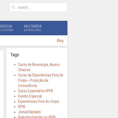
ENERGIA
MULTIMÍDIA
 E CHACRAS
& DOWNLOADS
Blog
Tags
Curso de Bioenergia, Aura e
Chacras
Curso de Experiências Fora do
Corpo - Projeção da
Consciência
Curso Especial no IPPB
Evento Especial
Experiências Fora do Corpo
IPPB
Jornal Ramatís
Palestra Gratuita no IPPB