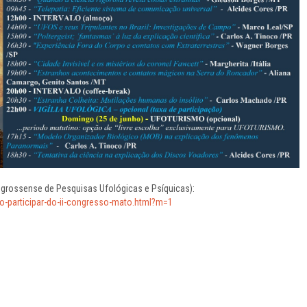
rossense de Pesquisas Ufológicas e Psíquicas):
-participar-do-ii-congresso-mato.html?m=1