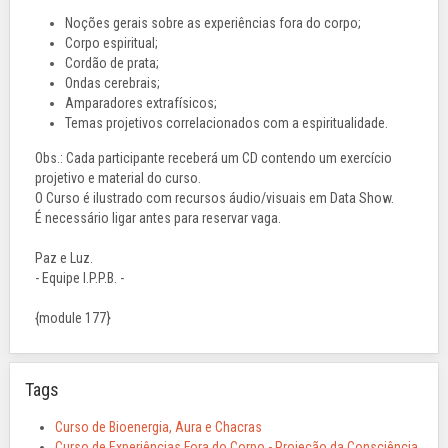
Noções gerais sobre as experiências fora do corpo;
Corpo espiritual;
Cordão de prata;
Ondas cerebrais;
Amparadores extrafísicos;
Temas projetivos correlacionados com a espiritualidade.
Obs.: Cada participante receberá um CD contendo um exercício
projetivo e material do curso.
O Curso é ilustrado com recursos áudio/visuais em Data Show.
É necessário ligar antes para reservar vaga.
Paz e Luz.
- Equipe I.P.P.B. -
{module 177}
Tags
Curso de Bioenergia, Aura e Chacras
Curso de Experiências Fora do Corpo - Projeção da Consciência