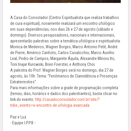
A Casa do Consolador (Centro Espiritualista que realiza trabalhos
de cura espiritual), novamente realizará um encontro ufológico
em suas dependências, nos dias 26 e 27 de agosto (sábado e
domingo). Diversos pesquisadores, nacionais e internacionais,
apresentarão palestras sobre a temática ufológica e espiritualista:
Monica de Medeiros, Wagner Borges, Marco Antonio Petit, André
de Pierre, Américo Canhoto, Carlos Casalicchio, Marco Aurélio
Leal, Pedro de Campos, Margarete Áquila, Alexandre Minoru Ito,
Toni Inajar Kurowski, Brien Foerster, e Anthony Choi.
A palestra do Prof. Wagner Borges será no domingo, dia 27 de
agosto, às 10h. Tema: “Fenômenos de Clarividência e Presenças
Extraterrestres”.
Para mais informações sobre a grade de programação completa
(temas, dias, horários e dados dos palestrantes), basta clicar no
link do evento:
http://casadoconsolador.com.br/site/?
tribe_events=vi-encontro-de-ufologia-avancada
Paz e Luz.
- Equipe I.P.P.B -