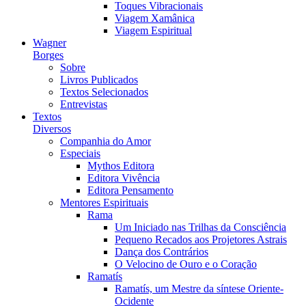
Toques Vibracionais
Viagem Xamânica
Viagem Espiritual
Wagner
Borges
Sobre
Livros Publicados
Textos Selecionados
Entrevistas
Textos
Diversos
Companhia do Amor
Especiais
Mythos Editora
Editora Vivência
Editora Pensamento
Mentores Espirituais
Rama
Um Iniciado nas Trilhas da Consciência
Pequeno Recados aos Projetores Astrais
Dança dos Contrários
O Velocino de Ouro e o Coração
Ramatís
Ramatís, um Mestre da síntese Oriente-
Ocidente