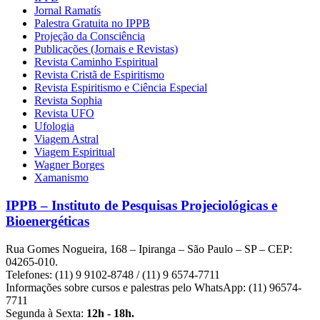
Jornal Ramatís
Palestra Gratuita no IPPB
Projeção da Consciência
Publicações (Jornais e Revistas)
Revista Caminho Espiritual
Revista Cristã de Espiritismo
Revista Espiritismo e Ciência Especial
Revista Sophia
Revista UFO
Ufologia
Viagem Astral
Viagem Espiritual
Wagner Borges
Xamanismo
IPPB – Instituto de Pesquisas Projeciológicas e
Bioenergéticas
Rua Gomes Nogueira, 168 – Ipiranga – São Paulo – SP – CEP:
04265-010.
Telefones: (11) 9 9102-8748 / (11) 9 6574-7711
Informações sobre cursos e palestras pelo WhatsApp: (11) 96574-
7711
Segunda à Sexta:
12h - 18h.