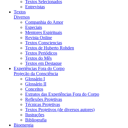
Textos Selecionados
Entrevistas
Textos
Diversos
Companhia do Amor
Especiais
Mentores Espirituais
Revista Online
Textos Consciencias
Textos de Huberto Rohden
Textos Periódicos
Textos do Mês
Textos em Destaque
Experiências Fora do Corpo
Projeção da Consciência
Glossário I
Glossário II
Conceitos
Extratos das Experiências Fora do Corpo
Reflexões Projetivas
Técnicas Projetivas
Textos Projetivos (de diversos autores)
Ilustrações
Bibliografia
Bioenergia