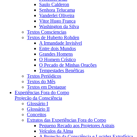
Saulo Calderon
Senhora Telucama
Vanderlei Oliveira
Vitor Hugo França
Washington da Silva
Textos Consciencias
Textos de Huberto Rohden
A Irmandade Invisível
Entre dois Mundos
Grandes Homens
O Homem Crístico
O Pecado de Minhas Orações
Tempestades Benéficas
Textos Periódicos
Textos do Mês
Textos em Destaque
Experiências Fora do Corpo
Projeção da Consciência
Glossário I
Glossário II
Conceitos
Extratos das Experiências Fora do Corpo
Pequeno Recado aos Projetores Astrais
Veículos da Alma
A Projeção da Consciência e Lucidez Extrafísica