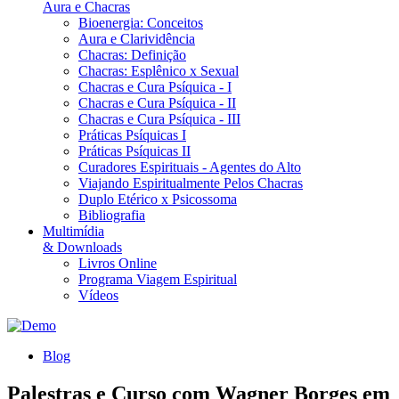
Aura e Chacras
Bioenergia: Conceitos
Aura e Clarividência
Chacras: Definição
Chacras: Esplênico x Sexual
Chacras e Cura Psíquica - I
Chacras e Cura Psíquica - II
Chacras e Cura Psíquica - III
Práticas Psíquicas I
Práticas Psíquicas II
Curadores Espirituais - Agentes do Alto
Viajando Espiritualmente Pelos Chacras
Duplo Etérico x Psicossoma
Bibliografia
Multimídia
& Downloads
Livros Online
Programa Viagem Espiritual
Vídeos
Blog
Palestras e Curso com Wagner Borges em