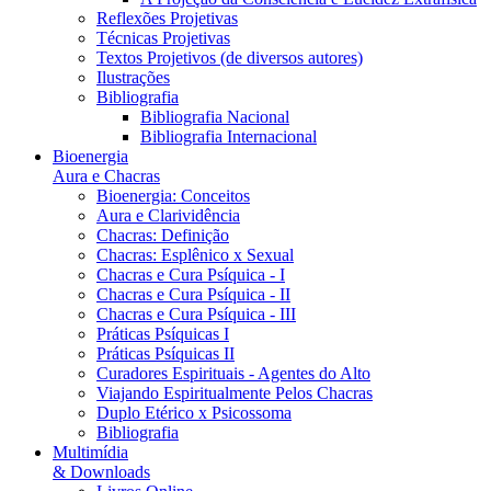
Reflexões Projetivas
Técnicas Projetivas
Textos Projetivos (de diversos autores)
Ilustrações
Bibliografia
Bibliografia Nacional
Bibliografia Internacional
Bioenergia
Aura e Chacras
Bioenergia: Conceitos
Aura e Clarividência
Chacras: Definição
Chacras: Esplênico x Sexual
Chacras e Cura Psíquica - I
Chacras e Cura Psíquica - II
Chacras e Cura Psíquica - III
Práticas Psíquicas I
Práticas Psíquicas II
Curadores Espirituais - Agentes do Alto
Viajando Espiritualmente Pelos Chacras
Duplo Etérico x Psicossoma
Bibliografia
Multimídia
& Downloads