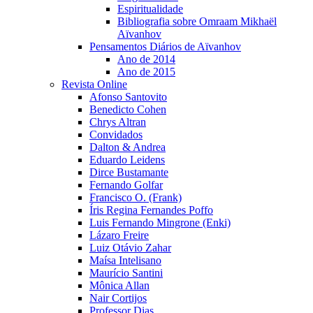
Espiritualidade
Bibliografia sobre Omraam Mikhaël
Aïvanhov
Pensamentos Diários de Aïvanhov
Ano de 2014
Ano de 2015
Revista Online
Afonso Santovito
Benedicto Cohen
Chrys Altran
Convidados
Dalton & Andrea
Eduardo Leidens
Dirce Bustamante
Fernando Golfar
Francisco O. (Frank)
Íris Regina Fernandes Poffo
Luis Fernando Mingrone (Enki)
Lázaro Freire
Luiz Otávio Zahar
Maísa Intelisano
Maurício Santini
Mônica Allan
Nair Cortijos
Professor Dias