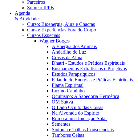
Parceiros
Sobre o IPPB
Agenda
& Atividades
Curso: Bioenergia, Aura e Chacras
Curso: Experiências Fora do Corpo
Cursos Especiais
Wagner Borges
A Energia dos Animais
Andarilho de Luz
Coisas da Alma
Dhatri - Estudos e Práticas Espirituais
Ensinamentos Extrafísicos e Projetivos
Estudos Parapsíquicos
Falando de Energias e Práticas Espirituais
Flama Espiritual
Luz no Caminho
Ocultismo: A Sabedoria Hermética
OM Sattva
O Lado Oculto das Coisas
Na Alvorada do Espírito
Rumo a uma Iniciação Solar
Sementes
Sintonia e Trilhas Conscienciais
Tambores Celtas