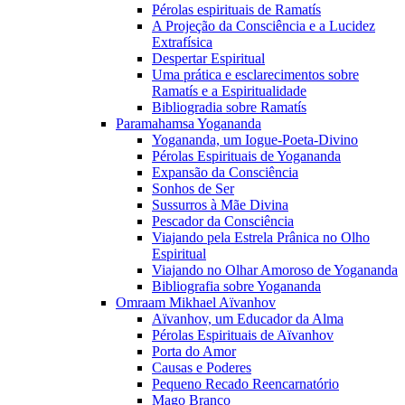
Pérolas espirituais de Ramatís
A Projeção da Consciência e a Lucidez
Extrafísica
Despertar Espiritual
Uma prática e esclarecimentos sobre
Ramatís e a Espiritualidade
Bibliogradia sobre Ramatís
Paramahamsa Yogananda
Yogananda, um Iogue-Poeta-Divino
Pérolas Espirituais de Yogananda
Expansão da Consciência
Sonhos de Ser
Sussurros à Mãe Divina
Pescador da Consciência
Viajando pela Estrela Prânica no Olho
Espiritual
Viajando no Olhar Amoroso de Yogananda
Bibliografia sobre Yogananda
Omraam Mikhael Aïvanhov
Aïvanhov, um Educador da Alma
Pérolas Espirituais de Aïvanhov
Porta do Amor
Causas e Poderes
Pequeno Recado Reencarnatório
Mago Branco