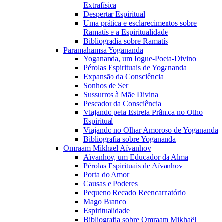
Extrafísica
Despertar Espiritual
Uma prática e esclarecimentos sobre
Ramatís e a Espiritualidade
Bibliogradia sobre Ramatís
Paramahamsa Yogananda
Yogananda, um Iogue-Poeta-Divino
Pérolas Espirituais de Yogananda
Expansão da Consciência
Sonhos de Ser
Sussurros à Mãe Divina
Pescador da Consciência
Viajando pela Estrela Prânica no Olho
Espiritual
Viajando no Olhar Amoroso de Yogananda
Bibliografia sobre Yogananda
Omraam Mikhael Aïvanhov
Aïvanhov, um Educador da Alma
Pérolas Espirituais de Aïvanhov
Porta do Amor
Causas e Poderes
Pequeno Recado Reencarnatório
Mago Branco
Espiritualidade
Bibliografia sobre Omraam Mikhaël