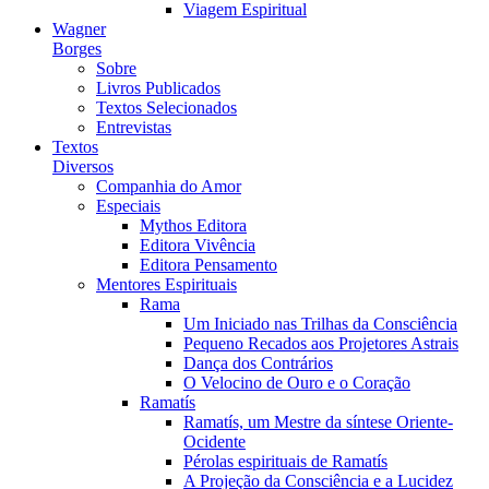
Viagem Espiritual
Wagner
Borges
Sobre
Livros Publicados
Textos Selecionados
Entrevistas
Textos
Diversos
Companhia do Amor
Especiais
Mythos Editora
Editora Vivência
Editora Pensamento
Mentores Espirituais
Rama
Um Iniciado nas Trilhas da Consciência
Pequeno Recados aos Projetores Astrais
Dança dos Contrários
O Velocino de Ouro e o Coração
Ramatís
Ramatís, um Mestre da síntese Oriente-
Ocidente
Pérolas espirituais de Ramatís
A Projeção da Consciência e a Lucidez