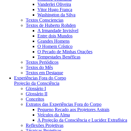
Vanderlei Oliveira
Vitor Hugo França
Washington da Silva
Textos Consciencias
Textos de Huberto Rohden
A Irmandade Invisível
Entre dois Mundos
Grandes Homens
O Homem Crístico
O Pecado de Minhas Orações
Tempestades Benéficas
Textos Periódicos
Textos do Mês
Textos em Destaque
Experiências Fora do Corpo
Projeção da Consciência
Glossário I
Glossário II
Conceitos
Extratos das Experiências Fora do Corpo
Pequeno Recado aos Projetores Astrais
Veículos da Alma
A Projeção da Consciência e Lucidez Extrafísica
Reflexões Projetivas
Técnicas Projetivas