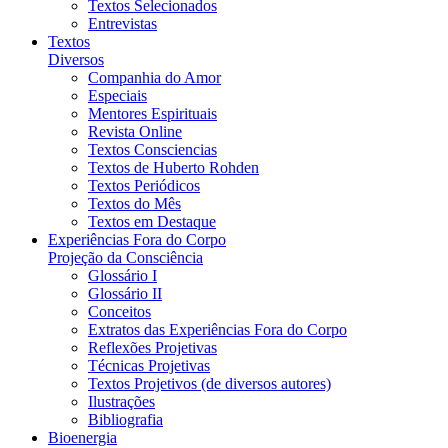
Textos Selecionados
Entrevistas
Textos
Diversos
Companhia do Amor
Especiais
Mentores Espirituais
Revista Online
Textos Consciencias
Textos de Huberto Rohden
Textos Periódicos
Textos do Mês
Textos em Destaque
Experiências Fora do Corpo
Projeção da Consciência
Glossário I
Glossário II
Conceitos
Extratos das Experiências Fora do Corpo
Reflexões Projetivas
Técnicas Projetivas
Textos Projetivos (de diversos autores)
Ilustrações
Bibliografia
Bioenergia