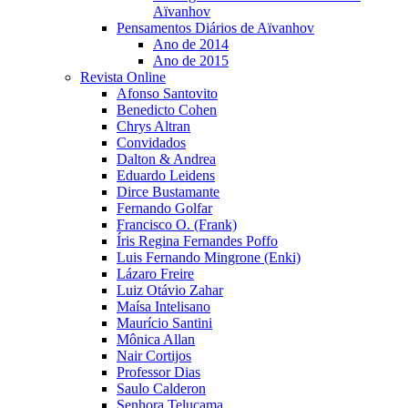
Aïvanhov
Pensamentos Diários de Aïvanhov
Ano de 2014
Ano de 2015
Revista Online
Afonso Santovito
Benedicto Cohen
Chrys Altran
Convidados
Dalton & Andrea
Eduardo Leidens
Dirce Bustamante
Fernando Golfar
Francisco O. (Frank)
Íris Regina Fernandes Poffo
Luis Fernando Mingrone (Enki)
Lázaro Freire
Luiz Otávio Zahar
Maísa Intelisano
Maurício Santini
Mônica Allan
Nair Cortijos
Professor Dias
Saulo Calderon
Senhora Telucama