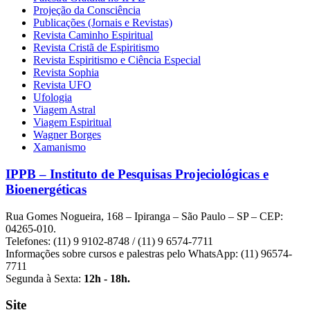
Projeção da Consciência
Publicações (Jornais e Revistas)
Revista Caminho Espiritual
Revista Cristã de Espiritismo
Revista Espiritismo e Ciência Especial
Revista Sophia
Revista UFO
Ufologia
Viagem Astral
Viagem Espiritual
Wagner Borges
Xamanismo
IPPB – Instituto de Pesquisas Projeciológicas e
Bioenergéticas
Rua Gomes Nogueira, 168 – Ipiranga – São Paulo – SP – CEP:
04265-010.
Telefones: (11) 9 9102-8748 / (11) 9 6574-7711
Informações sobre cursos e palestras pelo WhatsApp: (11) 96574-
7711
Segunda à Sexta:
12h - 18h.
Site