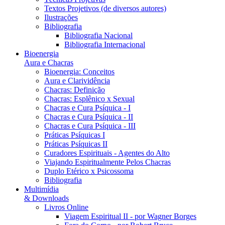
Textos Projetivos (de diversos autores)
Ilustrações
Bibliografia
Bibliografia Nacional
Bibliografia Internacional
Bioenergia
Aura e Chacras
Bioenergia: Conceitos
Aura e Clarividência
Chacras: Definição
Chacras: Esplênico x Sexual
Chacras e Cura Psíquica - I
Chacras e Cura Psíquica - II
Chacras e Cura Psíquica - III
Práticas Psíquicas I
Práticas Psíquicas II
Curadores Espirituais - Agentes do Alto
Viajando Espiritualmente Pelos Chacras
Duplo Etérico x Psicossoma
Bibliografia
Multimídia
& Downloads
Livros Online
Viagem Espiritual II - por Wagner Borges