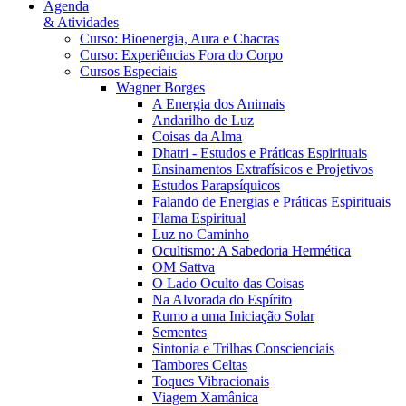
Agenda
& Atividades
Curso: Bioenergia, Aura e Chacras
Curso: Experiências Fora do Corpo
Cursos Especiais
Wagner Borges
A Energia dos Animais
Andarilho de Luz
Coisas da Alma
Dhatri - Estudos e Práticas Espirituais
Ensinamentos Extrafísicos e Projetivos
Estudos Parapsíquicos
Falando de Energias e Práticas Espirituais
Flama Espiritual
Luz no Caminho
Ocultismo: A Sabedoria Hermética
OM Sattva
O Lado Oculto das Coisas
Na Alvorada do Espírito
Rumo a uma Iniciação Solar
Sementes
Sintonia e Trilhas Conscienciais
Tambores Celtas
Toques Vibracionais
Viagem Xamânica