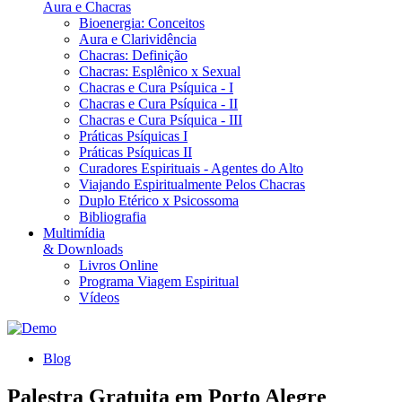
Aura e Chacras
Bioenergia: Conceitos
Aura e Clarividência
Chacras: Definição
Chacras: Esplênico x Sexual
Chacras e Cura Psíquica - I
Chacras e Cura Psíquica - II
Chacras e Cura Psíquica - III
Práticas Psíquicas I
Práticas Psíquicas II
Curadores Espirituais - Agentes do Alto
Viajando Espiritualmente Pelos Chacras
Duplo Etérico x Psicossoma
Bibliografia
Multimídia
& Downloads
Livros Online
Programa Viagem Espiritual
Vídeos
Blog
Palestra Gratuita em Porto Alegre