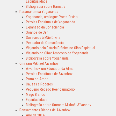
Espiritualidade
Bibliogradia sobre Ramatís
Paramahamsa Yogananda
Yogananda, um Iogue-Poeta-Divino
Pérolas Espirituais de Yogananda
Expansão da Consciência
Sonhos de Ser
Sussurros à Mãe Divina
Pescador da Consciência
Viajando pela Estrela Prânica no Olho Espiritual
Viajando no Olhar Amoroso de Yogananda
Bibliografia sobre Yogananda
Omraam Mikhael Aïvanhov
Aïvanhov, um Educador da Alma
Pérolas Espirituais de Aïvanhov
Porta do Amor
Causas e Poderes
Pequeno Recado Reencarnatório
Mago Branco
Espiritualidade
Bibliografia sobre Omraam Mikhaël Aïvanhov
Pensamentos Diários de Aïvanhov
Ano de 2014