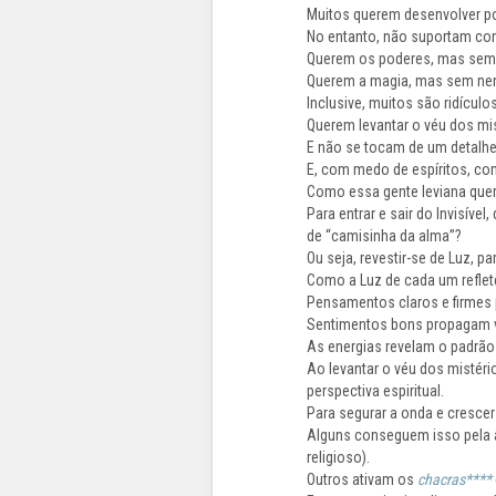
Muitos querem desenvolver po
No entanto, não suportam conv
Querem os poderes, mas sem
Querem a magia, mas sem ne
Inclusive, muitos são ridículo
Querem levantar o véu dos mi
E não se tocam de um detalhe 
E, com medo de espíritos, co
Como essa gente leviana quer 
Para entrar e sair do Invisíve
de “camisinha da alma”?
Ou seja, revestir-se de Luz, pa
Como a Luz de cada um reflete 
Pensamentos claros e firmes
Sentimentos bons propagam v
As energias revelam o padrã
Ao levantar o véu dos mistéri
perspectiva espiritual.
Para segurar a onda e crescer 
Alguns conseguem isso pela a
religioso).
Outros ativam os
chacras****