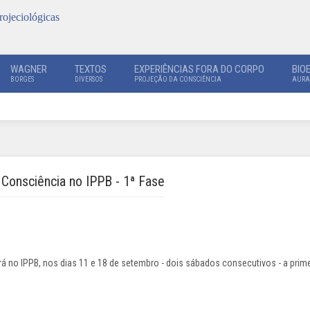
rojeciológicas
WAGNER
TEXTOS
EXPERIÊNCIAS FORA DO CORPO
BIO
BORGES
DIVERSOS
PROJEÇÃO DA CONSCIÊNCIA
AURA
 Consciência no IPPB - 1ª Fase
rá no IPPB, nos dias 11 e 18 de setembro - dois sábados consecutivos - a prim