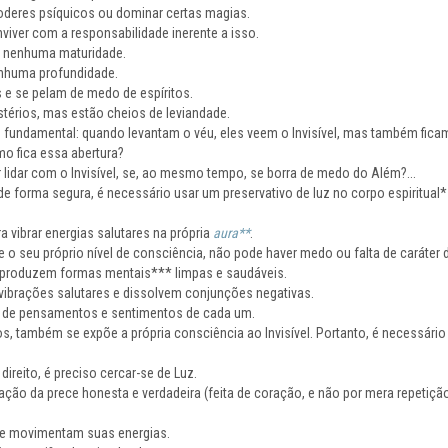
deres psíquicos ou dominar certas magias.
iver com a responsabilidade inerente a isso.
 nenhuma maturidade.
nhuma profundidade.
s e se pelam de medo de espíritos.
stérios, mas estão cheios de leviandade.
fundamental: quando levantam o véu, eles veem o Invisível, mas também ficam 
mo fica essa abertura?
lidar com o Invisível, se, ao mesmo tempo, se borra de medo do Além?...
l, de forma segura, é necessário usar um preservativo de luz no corpo espiritual
ra vibrar energias salutares na própria
aura**
.
o seu próprio nível de consciência, não pode haver medo ou falta de caráter di
 produzem formas mentais*** limpas e saudáveis.
ibrações salutares e dissolvem conjunções negativas.
o de pensamentos e sentimentos de cada um.
os, também se expõe a própria consciência ao Invisível. Portanto, é necessário
direito, é preciso cercar-se de Luz.
ção da prece honesta e verdadeira (feita de coração, e não por mera repetiç
e movimentam suas energias.