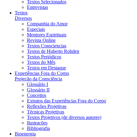
Textos Selecionados
Entrevistas
Textos
Diversos
Companhia do Amor
Especiais
Mentores Espirituais
Revista Online
Textos Consciencias
Textos de Huberto Rohden
Textos Periódicos
Textos do Mês
Textos em Destaque
Experiências Fora do Corpo
Projeção da Consciência
Glossário I
Glossário II
Conceitos
Extratos das Experiências Fora do Corpo
Reflexões Projetivas
Técnicas Projetivas
Textos Projetivos (de diversos autores)
Ilustrações
Bibliografia
Bioenergia