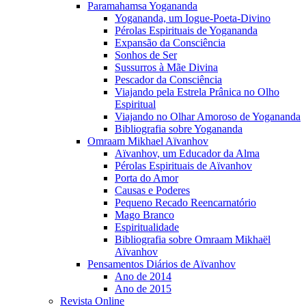
Paramahamsa Yogananda
Yogananda, um Iogue-Poeta-Divino
Pérolas Espirituais de Yogananda
Expansão da Consciência
Sonhos de Ser
Sussurros à Mãe Divina
Pescador da Consciência
Viajando pela Estrela Prânica no Olho
Espiritual
Viajando no Olhar Amoroso de Yogananda
Bibliografia sobre Yogananda
Omraam Mikhael Aïvanhov
Aïvanhov, um Educador da Alma
Pérolas Espirituais de Aïvanhov
Porta do Amor
Causas e Poderes
Pequeno Recado Reencarnatório
Mago Branco
Espiritualidade
Bibliografia sobre Omraam Mikhaël
Aïvanhov
Pensamentos Diários de Aïvanhov
Ano de 2014
Ano de 2015
Revista Online