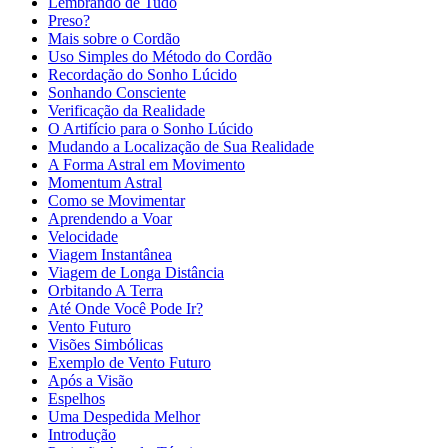
Lembrando de Tudo
Preso?
Mais sobre o Cordão
Uso Simples do Método do Cordão
Recordação do Sonho Lúcido
Sonhando Consciente
Verificação da Realidade
O Artifício para o Sonho Lúcido
Mudando a Localização de Sua Realidade
A Forma Astral em Movimento
Momentum Astral
Como se Movimentar
Aprendendo a Voar
Velocidade
Viagem Instantânea
Viagem de Longa Distância
Orbitando A Terra
Até Onde Você Pode Ir?
Vento Futuro
Visões Simbólicas
Exemplo de Vento Futuro
Após a Visão
Espelhos
Uma Despedida Melhor
Introdução