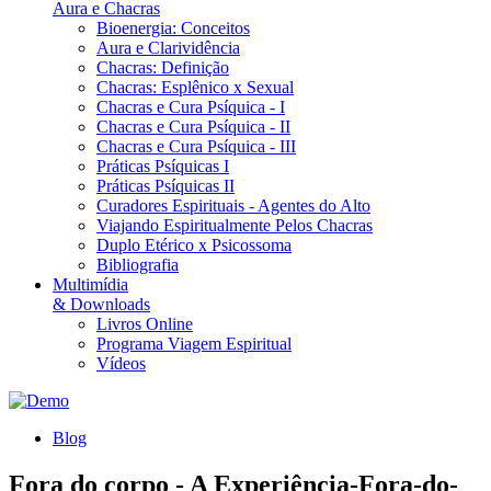
Aura e Chacras
Bioenergia: Conceitos
Aura e Clarividência
Chacras: Definição
Chacras: Esplênico x Sexual
Chacras e Cura Psíquica - I
Chacras e Cura Psíquica - II
Chacras e Cura Psíquica - III
Práticas Psíquicas I
Práticas Psíquicas II
Curadores Espirituais - Agentes do Alto
Viajando Espiritualmente Pelos Chacras
Duplo Etérico x Psicossoma
Bibliografia
Multimídia
& Downloads
Livros Online
Programa Viagem Espiritual
Vídeos
Blog
Fora do corpo - A Experiência-Fora-do-