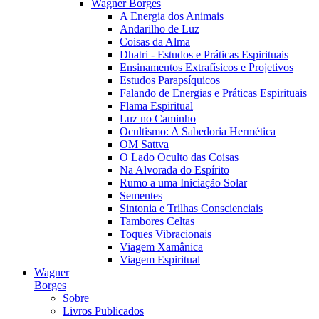
Wagner Borges
A Energia dos Animais
Andarilho de Luz
Coisas da Alma
Dhatri - Estudos e Práticas Espirituais
Ensinamentos Extrafísicos e Projetivos
Estudos Parapsíquicos
Falando de Energias e Práticas Espirituais
Flama Espiritual
Luz no Caminho
Ocultismo: A Sabedoria Hermética
OM Sattva
O Lado Oculto das Coisas
Na Alvorada do Espírito
Rumo a uma Iniciação Solar
Sementes
Sintonia e Trilhas Conscienciais
Tambores Celtas
Toques Vibracionais
Viagem Xamânica
Viagem Espiritual
Wagner
Borges
Sobre
Livros Publicados