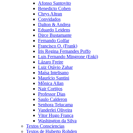
Afonso Santovito
Benedicto Cohen
Chrys Altran
Convidados
Dalton & Andrea
Eduardo Leidens
Dirce Bustamante
Fernando Golfar
Francisco O. (Frank)
Íris Regina Fernandes Poffo
Luis Fernando Mingrone (Enki)
Lázaro Freire
Luiz Otávio Zahar
Maísa Intelisano
Maurício Santini
Mônica Allan
Nair Cortijos
Professor Dias
Saulo Calderon
Senhora Telucama
Vanderlei Oliveira
Vitor Hugo França
Washington da Silva
Textos Consciencias
Textos de Huberto Rohden