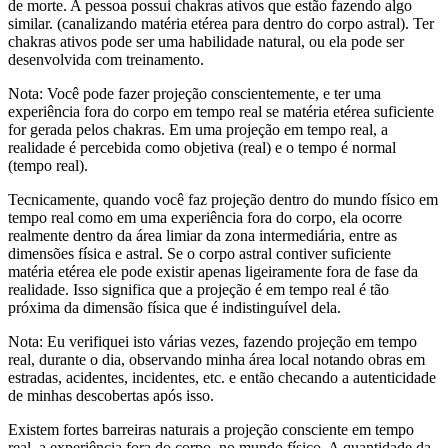
de morte. A pessoa possui chakras ativos que estão fazendo algo
similar. (canalizando matéria etérea para dentro do corpo astral). Ter
chakras ativos pode ser uma habilidade natural, ou ela pode ser
desenvolvida com treinamento.
Nota: Você pode fazer projeção conscientemente, e ter uma
experiência fora do corpo em tempo real se matéria etérea suficiente
for gerada pelos chakras. Em uma projeção em tempo real, a
realidade é percebida como objetiva (real) e o tempo é normal
(tempo real).
Tecnicamente, quando você faz projeção dentro do mundo físico em
tempo real como em uma experiência fora do corpo, ela ocorre
realmente dentro da área limiar da zona intermediária, entre as
dimensões física e astral. Se o corpo astral contiver suficiente
matéria etérea ele pode existir apenas ligeiramente fora de fase da
realidade. Isso significa que a projeção é em tempo real é tão
próxima da dimensão física que é indistinguível dela.
Nota: Eu verifiquei isto várias vezes, fazendo projeção em tempo
real, durante o dia, observando minha área local notando obras em
estradas, acidentes, incidentes, etc. e então checando a autenticidade
de minhas descobertas após isso.
Existem fortes barreiras naturais a projeção consciente em tempo
real, a experiência fora do corpo, no mundo físico. A quantidade da