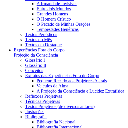
A Irmandade Invisível
Entre dois Mundos
Grandes Homens
O Homem Crístico
O Pecado de Minhas Orações
Tempestades Benéficas
Textos Periódicos
Textos do Mês
Textos em Destaque
Experiências Fora do Corpo
Projeção da Consciência
Glossário I
Glossário II
Conceitos
Extratos das Experiências Fora do Corpo
Pequeno Recado aos Projetores Astrais
Veículos da Alma
A Projeção da Consciência e Lucidez Extrafísica
Reflexões Projetivas
Técnicas Projetivas
Textos Projetivos (de diversos autores)
Ilustrações
Bibliografia
Bibliografia Nacional
Bibliografia Internacional