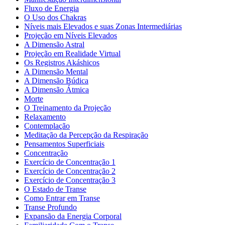
Fluxo de Energia
O Uso dos Chakras
Níveis mais Elevados e suas Zonas Intermediárias
Projeção em Níveis Elevados
A Dimensão Astral
Projeção em Realidade Virtual
Os Registros Akáshicos
A Dimensão Mental
A Dimensão Búdica
A Dimensão Átmica
Morte
O Treinamento da Projeção
Relaxamento
Contemplação
Meditação da Percepção da Respiração
Pensamentos Superficiais
Concentração
Exercício de Concentração 1
Exercício de Concentração 2
Exercício de Concentração 3
O Estado de Transe
Como Entrar em Transe
Transe Profundo
Expansão da Energia Corporal