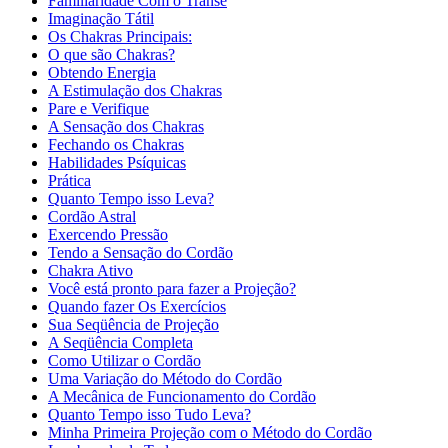
Familiaridade Com o Transe
Imaginação Tátil
Os Chakras Principais:
O que são Chakras?
Obtendo Energia
A Estimulação dos Chakras
Pare e Verifique
A Sensação dos Chakras
Fechando os Chakras
Habilidades Psíquicas
Prática
Quanto Tempo isso Leva?
Cordão Astral
Exercendo Pressão
Tendo a Sensação do Cordão
Chakra Ativo
Você está pronto para fazer a Projeção?
Quando fazer Os Exercícios
Sua Seqüência de Projeção
A Seqüência Completa
Como Utilizar o Cordão
Uma Variação do Método do Cordão
A Mecânica de Funcionamento do Cordão
Quanto Tempo isso Tudo Leva?
Minha Primeira Projeção com o Método do Cordão