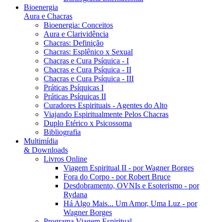
Bioenergia
Aura e Chacras
Bioenergia: Conceitos
Aura e Clarividência
Chacras: Definição
Chacras: Esplênico x Sexual
Chacras e Cura Psíquica - I
Chacras e Cura Psíquica - II
Chacras e Cura Psíquica - III
Práticas Psíquicas I
Práticas Psíquicas II
Curadores Espirituais - Agentes do Alto
Viajando Espiritualmente Pelos Chacras
Duplo Etérico x Psicossoma
Bibliografia
Multimídia
& Downloads
Livros Online
Viagem Espiritual II - por Wagner Borges
Fora do Corpo - por Robert Bruce
Desdobramento, OVNIs e Esoterismo - por
Rydana
Há Algo Mais... Um Amor, Uma Luz - por
Wagner Borges
Programa Viagem Espiritual