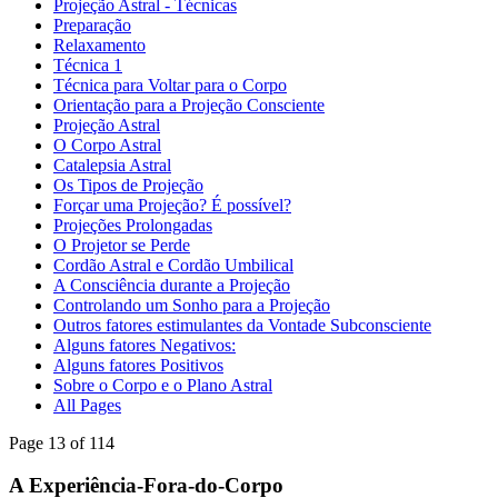
Projeção Astral - Técnicas
Preparação
Relaxamento
Técnica 1
Técnica para Voltar para o Corpo
Orientação para a Projeção Consciente
Projeção Astral
O Corpo Astral
Catalepsia Astral
Os Tipos de Projeção
Forçar uma Projeção? É possível?
Projeções Prolongadas
O Projetor se Perde
Cordão Astral e Cordão Umbilical
A Consciência durante a Projeção
Controlando um Sonho para a Projeção
Outros fatores estimulantes da Vontade Subconsciente
Alguns fatores Negativos:
Alguns fatores Positivos
Sobre o Corpo e o Plano Astral
All Pages
Page 13 of 114
A Experiência-Fora-do-Corpo