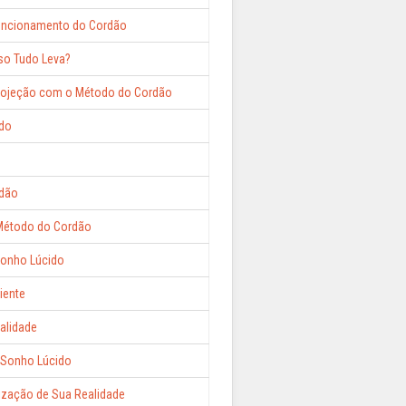
uncionamento do Cordão
so Tudo Leva?
Projeção com o Método do Cordão
do
rdão
Método do Cordão
onho Lúcido
iente
ealidade
o Sonho Lúcido
ização de Sua Realidade