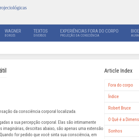
rojeciológicas
WAGNER
TEXTOS
EXPERIÊNCIAS FORA DO CORPO
BIO
BORGES
DIVERSOS
PROJEÇÃO DA CONSCIÊNCIA
AURA
til
Article Index
Fora do corpo
Índice
Robert Bruce
nsação da consciência corporal localizada.
O Quê é a Dimens
gadas a sua percepção corporal. Elas são intimamente
os imaginárias, descritas abaixo, são apenas uma extensão
Sonhos
 Quando for pedido que você sinta sua consciência, em