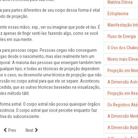
Matéria Etérea
a para partes diferentes de seu corpo dessa forma é vital
Ectoplasma
odo de projeção.
Manifestação Int
ente essas mãos. exp., ver ou imaginar que pode vê-las. É
paz apenas de fingir senti-las fazendo algo, como se você
Fluxo de Energia
ples em sua mente.
O Uso dos Chakr
ica para pessoas cegas. Pessoas cegas não conseguem
cegas desde o nascimento, mas elas realmente tem um
Níveis mais Elev
rporal. A maioria das pessoas que enxergam também tem
ualquer tipo, e todas as técnicas de projeção dependem
Projeção em Níve
e o caso, eu desenvolvi uma técnica de projeção que não
essão no corpo astral para que ele se separe. Aconteceu
A Dimensão Astr
ucedida, que as outras técnicas baseadas na visualização,
les método tátil.
Projeção em Real
orma astral. O corpo astral não possui quaisquer órgãos
Os Registros Ak
sciência. O corpo astral que você percebe enquanto faz
A Dimensão Ment
ativa do subconsciente.
A Dimensão Búdi
Prev
Next