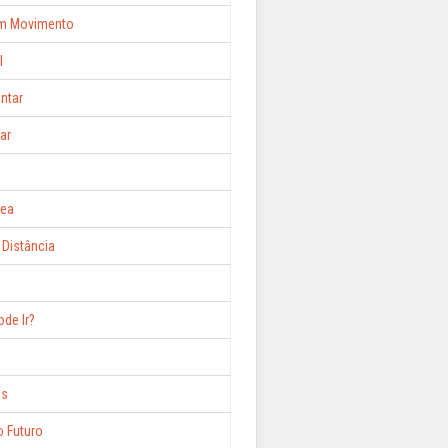
em Movimento
l
ntar
ar
nea
Distância
de Ir?
as
 Futuro