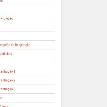
ica
 Projeção
rcepção da Respiração
erficiais
centração 1
centração 2
centração 3
se
Transe