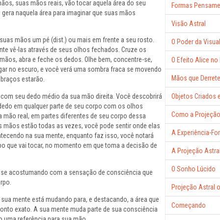
 mãos, suas mãos reais, vão tocar aquela área do seu
Formas Pensame
o gera naquela área para imaginar que suas mãos
Visão Astral
uas mãos um pé (dist.) ou mais em frente a seu rosto.
O Poder da Visual
ente vê-las através de seus olhos fechados. Cruze os
 mãos, abra e feche os dedos. Olhe bem, concentre-se,
O Efeito Alice no
gar no escuro, e você verá uma sombra fraca se movendo
Mãos que Derret
braços estarão.
z com seu dedo médio da sua mão direita. Você descobrirá
Objetos Criados
dedo em qualquer parte de seu corpo com os olhos
Como a Projeçã
a mão real, em partes diferentes de seu corpo dessa
 mãos estão todas as vezes, você pode sentir onde elas
A Experiência-Fo
ntecendo na sua mente, enquanto faz isso, você notará
rpo que vai tocar, no momento em que toma a decisão de
A Projeção Astra
O Sonho Lúcido
, se acostumando com a sensação de consciência que
rpo.
Projeção Astral 
e sua mente está mudando para, e destacando, a área que
Começando
o ponto exato. A sua mente muda parte de sua consciência
o uma referência para sua mão.