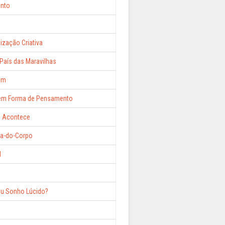
nto
ização Criativa
 País das Maravilhas
em
 em Forma de Pensamento
o Acontece
ra-do-Corpo
l
ou Sonho Lúcido?