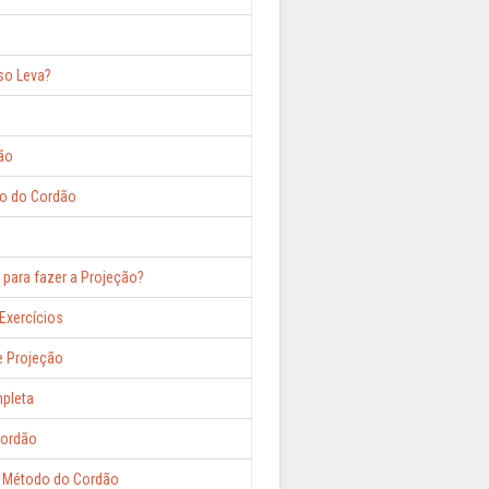
so Leva?
ão
o do Cordão
 para fazer a Projeção?
Exercícios
e Projeção
pleta
Cordão
 Método do Cordão