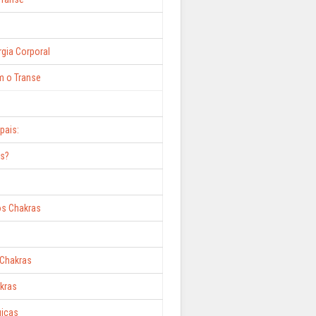
gia Corporal
m o Transe
pais:
as?
os Chakras
Chakras
kras
uicas