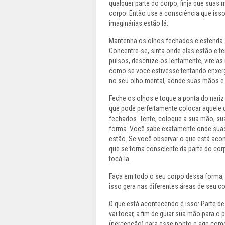
qualquer parte do corpo, finja que suas
corpo. Então use a consciência que iss
imaginárias estão lá.
Mantenha os olhos fechados e estenda s
Concentre-se, sinta onde elas estão e t
pulsos, descruze-os lentamente, vire as
como se você estivesse tentando enxer
no seu olho mental, aonde suas mãos e 
Feche os olhos e toque a ponta do nari
que pode perfeitamente colocar aquele 
fechados. Tente, coloque a sua mão, su
forma. Você sabe exatamente onde suas
estão. Se você observar o que está aco
que se torna consciente da parte do co
tocá-la.
Faça em todo o seu corpo dessa forma
isso gera nas diferentes áreas de seu co
O que está acontecendo é isso: Parte d
vai tocar, a fim de guiar sua mão para 
(percepção) para esse ponto e age com