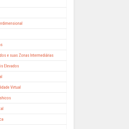
erdimensional
as
ados e suas Zonas Intermediárias
is Elevados
al
idade Virtual
áshicos
al
ca