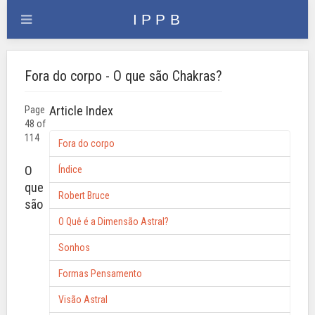
Fora do corpo - O que são Chakras?
Article Index
Page
48 of
114
Fora do corpo
O
Índice
que
Robert Bruce
são
O Quê é a Dimensão Astral?
Sonhos
Formas Pensamento
Visão Astral