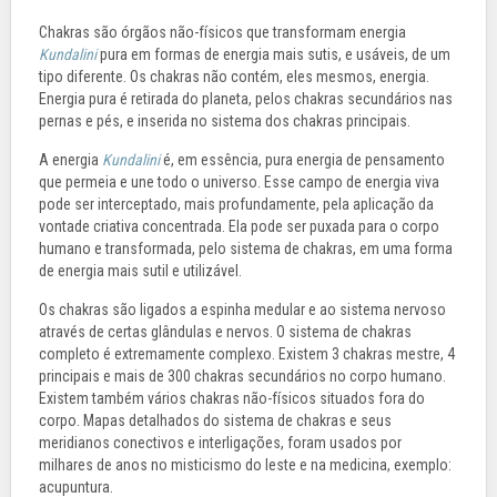
Chakras são órgãos não-físicos que transformam energia
Kundalini
pura em formas de energia mais sutis, e usáveis, de um
tipo diferente. Os chakras não contém, eles mesmos, energia.
Energia pura é retirada do planeta, pelos chakras secundários nas
pernas e pés, e inserida no sistema dos chakras principais.
A energia
Kundalini
é, em essência, pura energia de pensamento
que permeia e une todo o universo. Esse campo de energia viva
pode ser interceptado, mais profundamente, pela aplicação da
vontade criativa concentrada. Ela pode ser puxada para o corpo
humano e transformada, pelo sistema de chakras, em uma forma
de energia mais sutil e utilizável.
Os chakras são ligados a espinha medular e ao sistema nervoso
através de certas glândulas e nervos. O sistema de chakras
completo é extremamente complexo. Existem 3 chakras mestre, 4
principais e mais de 300 chakras secundários no corpo humano.
Existem também vários chakras não-físicos situados fora do
corpo. Mapas detalhados do sistema de chakras e seus
meridianos conectivos e interligações, foram usados por
milhares de anos no misticismo do leste e na medicina, exemplo:
acupuntura.