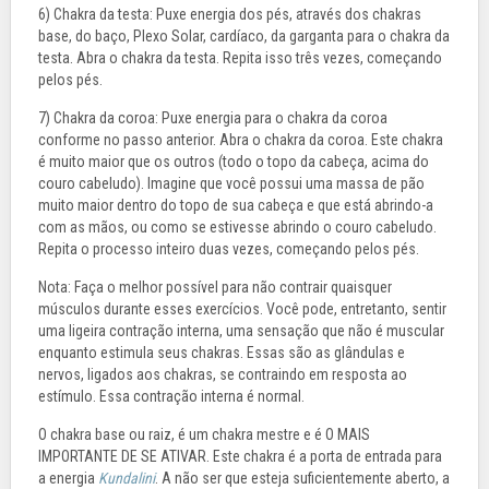
6) Chakra da testa: Puxe energia dos pés, através dos chakras
base, do baço, Plexo Solar, cardíaco, da garganta para o chakra da
testa. Abra o chakra da testa. Repita isso três vezes, começando
pelos pés.
7) Chakra da coroa: Puxe energia para o chakra da coroa
conforme no passo anterior. Abra o chakra da coroa. Este chakra
é muito maior que os outros (todo o topo da cabeça, acima do
couro cabeludo). Imagine que você possui uma massa de pão
muito maior dentro do topo de sua cabeça e que está abrindo-a
com as mãos, ou como se estivesse abrindo o couro cabeludo.
Repita o processo inteiro duas vezes, começando pelos pés.
Nota: Faça o melhor possível para não contrair quaisquer
músculos durante esses exercícios. Você pode, entretanto, sentir
uma ligeira contração interna, uma sensação que não é muscular
enquanto estimula seus chakras. Essas são as glândulas e
nervos, ligados aos chakras, se contraindo em resposta ao
estímulo. Essa contração interna é normal.
O chakra base ou raiz, é um chakra mestre e é O MAIS
IMPORTANTE DE SE ATIVAR. Este chakra é a porta de entrada para
a energia
Kundalini
. A não ser que esteja suficientemente aberto, a