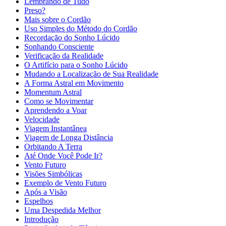
Lembrando de Tudo
Preso?
Mais sobre o Cordão
Uso Simples do Método do Cordão
Recordação do Sonho Lúcido
Sonhando Consciente
Verificação da Realidade
O Artifício para o Sonho Lúcido
Mudando a Localização de Sua Realidade
A Forma Astral em Movimento
Momentum Astral
Como se Movimentar
Aprendendo a Voar
Velocidade
Viagem Instantânea
Viagem de Longa Distância
Orbitando A Terra
Até Onde Você Pode Ir?
Vento Futuro
Visões Simbólicas
Exemplo de Vento Futuro
Após a Visão
Espelhos
Uma Despedida Melhor
Introdução