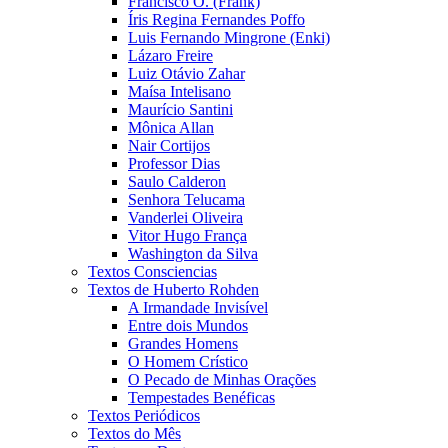
Francisco O. (Frank)
Íris Regina Fernandes Poffo
Luis Fernando Mingrone (Enki)
Lázaro Freire
Luiz Otávio Zahar
Maísa Intelisano
Maurício Santini
Mônica Allan
Nair Cortijos
Professor Dias
Saulo Calderon
Senhora Telucama
Vanderlei Oliveira
Vitor Hugo França
Washington da Silva
Textos Consciencias
Textos de Huberto Rohden
A Irmandade Invisível
Entre dois Mundos
Grandes Homens
O Homem Crístico
O Pecado de Minhas Orações
Tempestades Benéficas
Textos Periódicos
Textos do Mês