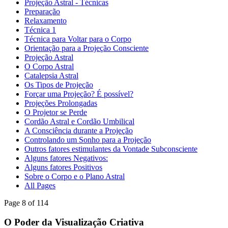
Projeção Astral - Técnicas
Preparação
Relaxamento
Técnica 1
Técnica para Voltar para o Corpo
Orientação para a Projeção Consciente
Projeção Astral
O Corpo Astral
Catalepsia Astral
Os Tipos de Projeção
Forçar uma Projeção? É possível?
Projeções Prolongadas
O Projetor se Perde
Cordão Astral e Cordão Umbilical
A Consciência durante a Projeção
Controlando um Sonho para a Projeção
Outros fatores estimulantes da Vontade Subconsciente
Alguns fatores Negativos:
Alguns fatores Positivos
Sobre o Corpo e o Plano Astral
All Pages
Page 8 of 114
O Poder da Visualização Criativa