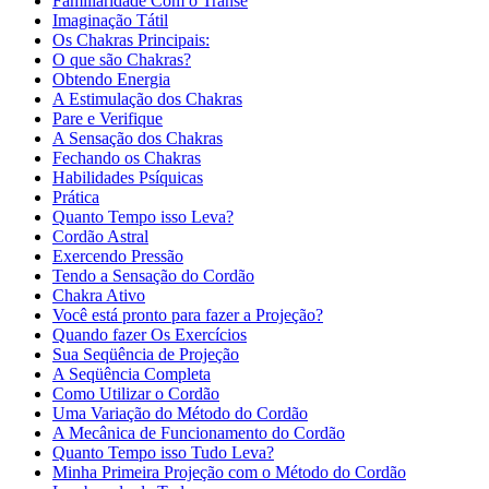
Familiaridade Com o Transe
Imaginação Tátil
Os Chakras Principais:
O que são Chakras?
Obtendo Energia
A Estimulação dos Chakras
Pare e Verifique
A Sensação dos Chakras
Fechando os Chakras
Habilidades Psíquicas
Prática
Quanto Tempo isso Leva?
Cordão Astral
Exercendo Pressão
Tendo a Sensação do Cordão
Chakra Ativo
Você está pronto para fazer a Projeção?
Quando fazer Os Exercícios
Sua Seqüência de Projeção
A Seqüência Completa
Como Utilizar o Cordão
Uma Variação do Método do Cordão
A Mecânica de Funcionamento do Cordão
Quanto Tempo isso Tudo Leva?
Minha Primeira Projeção com o Método do Cordão