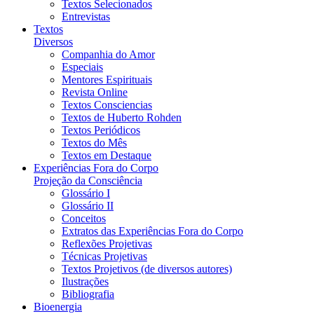
Textos Selecionados
Entrevistas
Textos
Diversos
Companhia do Amor
Especiais
Mentores Espirituais
Revista Online
Textos Consciencias
Textos de Huberto Rohden
Textos Periódicos
Textos do Mês
Textos em Destaque
Experiências Fora do Corpo
Projeção da Consciência
Glossário I
Glossário II
Conceitos
Extratos das Experiências Fora do Corpo
Reflexões Projetivas
Técnicas Projetivas
Textos Projetivos (de diversos autores)
Ilustrações
Bibliografia
Bioenergia