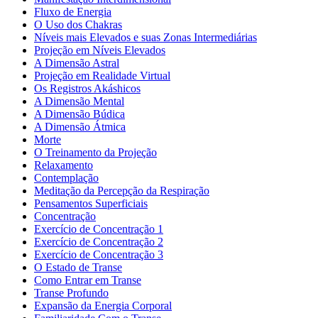
Fluxo de Energia
O Uso dos Chakras
Níveis mais Elevados e suas Zonas Intermediárias
Projeção em Níveis Elevados
A Dimensão Astral
Projeção em Realidade Virtual
Os Registros Akáshicos
A Dimensão Mental
A Dimensão Búdica
A Dimensão Átmica
Morte
O Treinamento da Projeção
Relaxamento
Contemplação
Meditação da Percepção da Respiração
Pensamentos Superficiais
Concentração
Exercício de Concentração 1
Exercício de Concentração 2
Exercício de Concentração 3
O Estado de Transe
Como Entrar em Transe
Transe Profundo
Expansão da Energia Corporal