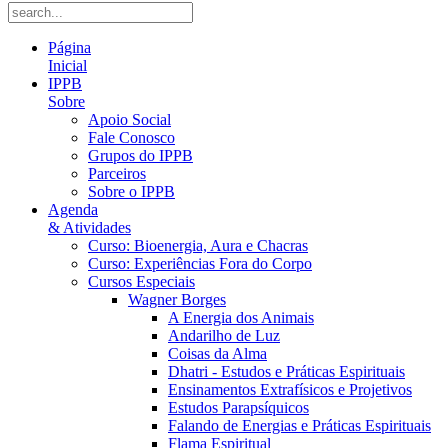
Página
Inicial
IPPB
Sobre
Apoio Social
Fale Conosco
Grupos do IPPB
Parceiros
Sobre o IPPB
Agenda
& Atividades
Curso: Bioenergia, Aura e Chacras
Curso: Experiências Fora do Corpo
Cursos Especiais
Wagner Borges
A Energia dos Animais
Andarilho de Luz
Coisas da Alma
Dhatri - Estudos e Práticas Espirituais
Ensinamentos Extrafísicos e Projetivos
Estudos Parapsíquicos
Falando de Energias e Práticas Espirituais
Flama Espiritual