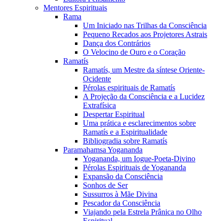
Mentores Espirituais
Rama
Um Iniciado nas Trilhas da Consciência
Pequeno Recados aos Projetores Astrais
Dança dos Contrários
O Velocino de Ouro e o Coração
Ramatís
Ramatís, um Mestre da síntese Oriente-
Ocidente
Pérolas espirituais de Ramatís
A Projeção da Consciência e a Lucidez
Extrafísica
Despertar Espiritual
Uma prática e esclarecimentos sobre
Ramatís e a Espiritualidade
Bibliogradia sobre Ramatís
Paramahamsa Yogananda
Yogananda, um Iogue-Poeta-Divino
Pérolas Espirituais de Yogananda
Expansão da Consciência
Sonhos de Ser
Sussurros à Mãe Divina
Pescador da Consciência
Viajando pela Estrela Prânica no Olho
Espiritual