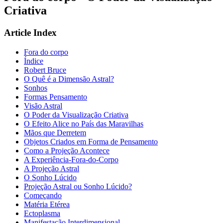
Criativa
Article Index
Fora do corpo
Índice
Robert Bruce
O Quê é a Dimensão Astral?
Sonhos
Formas Pensamento
Visão Astral
O Poder da Visualização Criativa
O Efeito Alice no País das Maravilhas
Mãos que Derretem
Objetos Criados em Forma de Pensamento
Como a Projeção Acontece
A Experiência-Fora-do-Corpo
A Projeção Astral
O Sonho Lúcido
Projeção Astral ou Sonho Lúcido?
Começando
Matéria Etérea
Ectoplasma
Manifestação Interdimensional