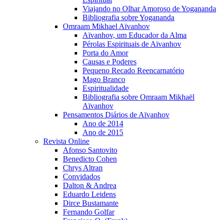
Viajando no Olhar Amoroso de Yogananda
Bibliografia sobre Yogananda
Omraam Mikhael Aïvanhov
Aïvanhov, um Educador da Alma
Pérolas Espirituais de Aïvanhov
Porta do Amor
Causas e Poderes
Pequeno Recado Reencarnatório
Mago Branco
Espiritualidade
Bibliografia sobre Omraam Mikhaël
Aïvanhov
Pensamentos Diários de Aïvanhov
Ano de 2014
Ano de 2015
Revista Online
Afonso Santovito
Benedicto Cohen
Chrys Altran
Convidados
Dalton & Andrea
Eduardo Leidens
Dirce Bustamante
Fernando Golfar