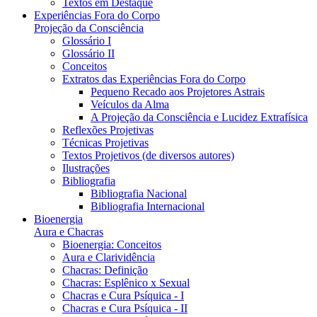
Textos em Destaque
Experiências Fora do Corpo
Projeção da Consciência
Glossário I
Glossário II
Conceitos
Extratos das Experiências Fora do Corpo
Pequeno Recado aos Projetores Astrais
Veículos da Alma
A Projeção da Consciência e Lucidez Extrafísica
Reflexões Projetivas
Técnicas Projetivas
Textos Projetivos (de diversos autores)
Ilustrações
Bibliografia
Bibliografia Nacional
Bibliografia Internacional
Bioenergia
Aura e Chacras
Bioenergia: Conceitos
Aura e Clarividência
Chacras: Definição
Chacras: Esplênico x Sexual
Chacras e Cura Psíquica - I
Chacras e Cura Psíquica - II