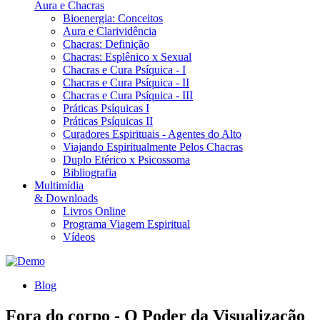
Aura e Chacras
Bioenergia: Conceitos
Aura e Clarividência
Chacras: Definição
Chacras: Esplênico x Sexual
Chacras e Cura Psíquica - I
Chacras e Cura Psíquica - II
Chacras e Cura Psíquica - III
Práticas Psíquicas I
Práticas Psíquicas II
Curadores Espirituais - Agentes do Alto
Viajando Espiritualmente Pelos Chacras
Duplo Etérico x Psicossoma
Bibliografia
Multimídia
& Downloads
Livros Online
Programa Viagem Espiritual
Vídeos
Blog
Fora do corpo - O Poder da Visualização