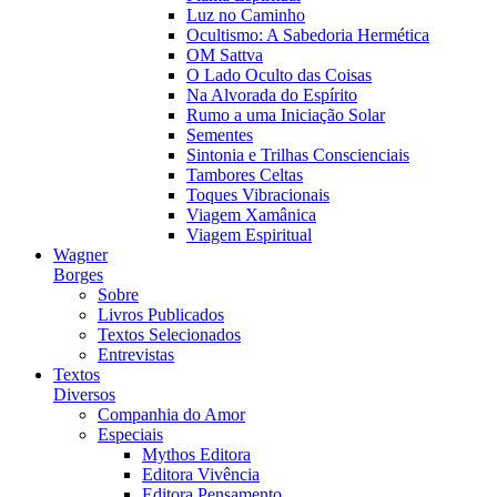
Luz no Caminho
Ocultismo: A Sabedoria Hermética
OM Sattva
O Lado Oculto das Coisas
Na Alvorada do Espírito
Rumo a uma Iniciação Solar
Sementes
Sintonia e Trilhas Conscienciais
Tambores Celtas
Toques Vibracionais
Viagem Xamânica
Viagem Espiritual
Wagner
Borges
Sobre
Livros Publicados
Textos Selecionados
Entrevistas
Textos
Diversos
Companhia do Amor
Especiais
Mythos Editora
Editora Vivência
Editora Pensamento