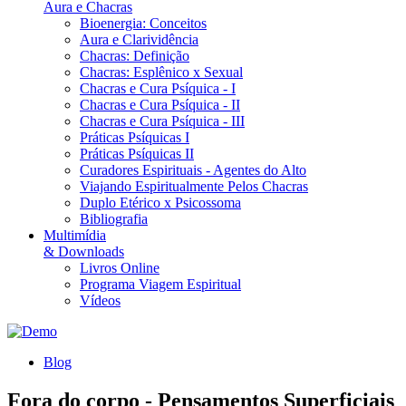
Aura e Chacras
Bioenergia: Conceitos
Aura e Clarividência
Chacras: Definição
Chacras: Esplênico x Sexual
Chacras e Cura Psíquica - I
Chacras e Cura Psíquica - II
Chacras e Cura Psíquica - III
Práticas Psíquicas I
Práticas Psíquicas II
Curadores Espirituais - Agentes do Alto
Viajando Espiritualmente Pelos Chacras
Duplo Etérico x Psicossoma
Bibliografia
Multimídia
& Downloads
Livros Online
Programa Viagem Espiritual
Vídeos
Blog
Fora do corpo - Pensamentos Superficiais