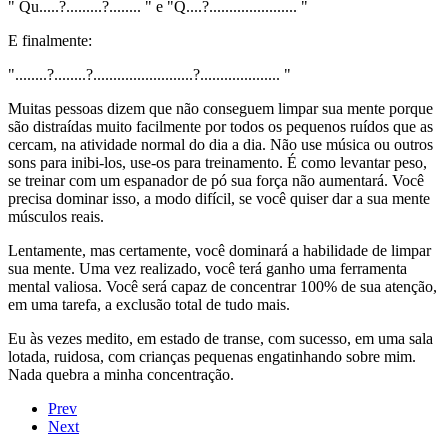
" Qu.....?.........?........ " e "Q....?...................... "
E finalmente:
"........?........?.........................?.................... "
Muitas pessoas dizem que não conseguem limpar sua mente porque
são distraídas muito facilmente por todos os pequenos ruídos que as
cercam, na atividade normal do dia a dia. Não use música ou outros
sons para inibi-los, use-os para treinamento. É como levantar peso,
se treinar com um espanador de pó sua força não aumentará. Você
precisa dominar isso, a modo difícil, se você quiser dar a sua mente
músculos reais.
Lentamente, mas certamente, você dominará a habilidade de limpar
sua mente. Uma vez realizado, você terá ganho uma ferramenta
mental valiosa. Você será capaz de concentrar 100% de sua atenção,
em uma tarefa, a exclusão total de tudo mais.
Eu às vezes medito, em estado de transe, com sucesso, em uma sala
lotada, ruidosa, com crianças pequenas engatinhando sobre mim.
Nada quebra a minha concentração.
Prev
Next