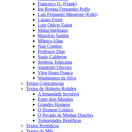
Francisco O. (Frank)
Íris Regina Fernandes Poffo
Luis Fernando Mingrone (Enki)
Lázaro Freire
Luiz Otávio Zahar
Maísa Intelisano
Maurício Santini
Mônica Allan
Nair Cortijos
Professor Dias
Saulo Calderon
Senhora Telucama
Vanderlei Oliveira
Vitor Hugo França
Washington da Silva
Textos Consciencias
Textos de Huberto Rohden
A Irmandade Invisível
Entre dois Mundos
Grandes Homens
O Homem Crístico
O Pecado de Minhas Orações
Tempestades Benéficas
Textos Periódicos
Textos do Mês