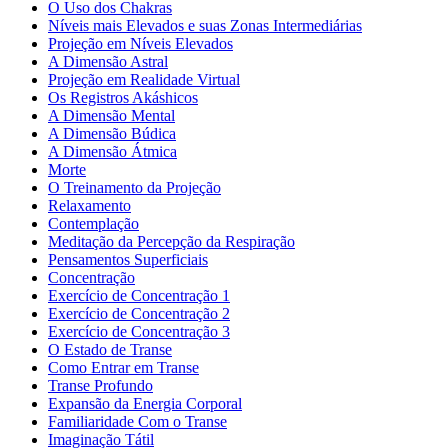
O Uso dos Chakras
Níveis mais Elevados e suas Zonas Intermediárias
Projeção em Níveis Elevados
A Dimensão Astral
Projeção em Realidade Virtual
Os Registros Akáshicos
A Dimensão Mental
A Dimensão Búdica
A Dimensão Átmica
Morte
O Treinamento da Projeção
Relaxamento
Contemplação
Meditação da Percepção da Respiração
Pensamentos Superficiais
Concentração
Exercício de Concentração 1
Exercício de Concentração 2
Exercício de Concentração 3
O Estado de Transe
Como Entrar em Transe
Transe Profundo
Expansão da Energia Corporal
Familiaridade Com o Transe
Imaginação Tátil