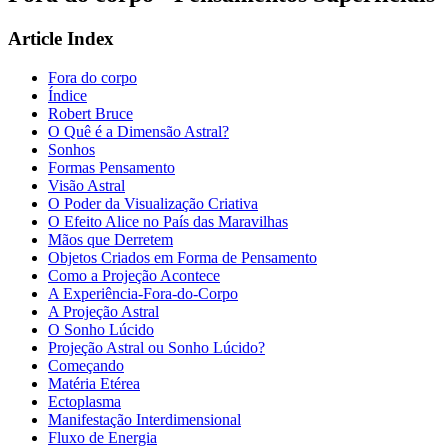
Article Index
Fora do corpo
Índice
Robert Bruce
O Quê é a Dimensão Astral?
Sonhos
Formas Pensamento
Visão Astral
O Poder da Visualização Criativa
O Efeito Alice no País das Maravilhas
Mãos que Derretem
Objetos Criados em Forma de Pensamento
Como a Projeção Acontece
A Experiência-Fora-do-Corpo
A Projeção Astral
O Sonho Lúcido
Projeção Astral ou Sonho Lúcido?
Começando
Matéria Etérea
Ectoplasma
Manifestação Interdimensional
Fluxo de Energia