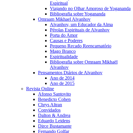
Espiritual
Viajando no Olhar Amoroso de Yogananda
Bibliografia sobre Yogananda
Omraam Mikhael Aïvanhov
Aïvanhov, um Educador da Alma
Pérolas Espirituais de Aïvanhov
Porta do Amor
Causas e Poderes
Pequeno Recado Reencarnatório
Mago Branco
Espiritualidade
Bibliografia sobre Omraam Mikhaël
Aïvanhov
Pensamentos Diários de Aïvanhov
Ano de 2014
Ano de 2015
Revista Online
Afonso Santovito
Benedicto Cohen
Chrys Altran
Convidados
Dalton & Andrea
Eduardo Leidens
Dirce Bustamante
Fernando Golfar