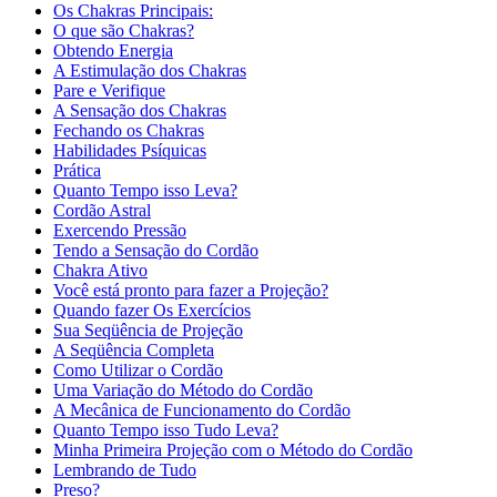
Os Chakras Principais:
O que são Chakras?
Obtendo Energia
A Estimulação dos Chakras
Pare e Verifique
A Sensação dos Chakras
Fechando os Chakras
Habilidades Psíquicas
Prática
Quanto Tempo isso Leva?
Cordão Astral
Exercendo Pressão
Tendo a Sensação do Cordão
Chakra Ativo
Você está pronto para fazer a Projeção?
Quando fazer Os Exercícios
Sua Seqüência de Projeção
A Seqüência Completa
Como Utilizar o Cordão
Uma Variação do Método do Cordão
A Mecânica de Funcionamento do Cordão
Quanto Tempo isso Tudo Leva?
Minha Primeira Projeção com o Método do Cordão
Lembrando de Tudo
Preso?