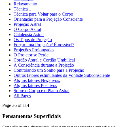
Relaxamento
Técnica 1
Técnica para Voltar para o Corpo
Orientação para a Projeção Consciente
Projeção Astral
O Corpo Astral
Catalepsia Astral
Os Tipos de Projeção
Forçar uma Projeção? É possível?
Projeções Prolongadas
O Projetor se Perde
Cordão Astral e Cordão Umbilical
A Consciência durante a Projeção
Controlando um Sonho para a Projeção
Outros fatores estimulantes da Vontade Subconsciente
Alguns fatores Negativos:
Alguns fatores Positivos
Sobre o Corpo e o Plano Astral
All Pages
Page 36 of 114
Pensamentos Superficiais