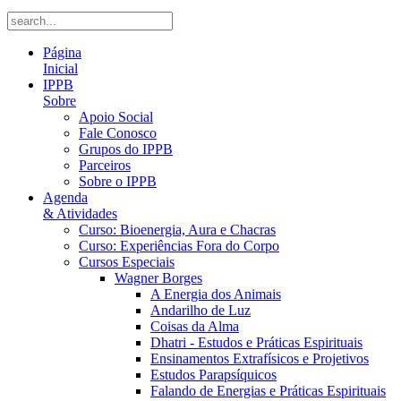
Página
Inicial
IPPB
Sobre
Apoio Social
Fale Conosco
Grupos do IPPB
Parceiros
Sobre o IPPB
Agenda
& Atividades
Curso: Bioenergia, Aura e Chacras
Curso: Experiências Fora do Corpo
Cursos Especiais
Wagner Borges
A Energia dos Animais
Andarilho de Luz
Coisas da Alma
Dhatri - Estudos e Práticas Espirituais
Ensinamentos Extrafísicos e Projetivos
Estudos Parapsíquicos
Falando de Energias e Práticas Espirituais