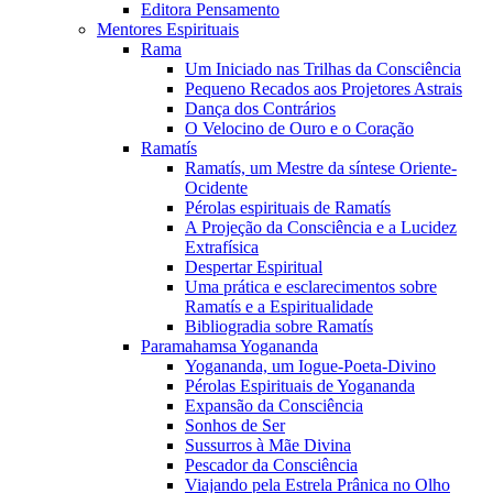
Editora Pensamento
Mentores Espirituais
Rama
Um Iniciado nas Trilhas da Consciência
Pequeno Recados aos Projetores Astrais
Dança dos Contrários
O Velocino de Ouro e o Coração
Ramatís
Ramatís, um Mestre da síntese Oriente-
Ocidente
Pérolas espirituais de Ramatís
A Projeção da Consciência e a Lucidez
Extrafísica
Despertar Espiritual
Uma prática e esclarecimentos sobre
Ramatís e a Espiritualidade
Bibliogradia sobre Ramatís
Paramahamsa Yogananda
Yogananda, um Iogue-Poeta-Divino
Pérolas Espirituais de Yogananda
Expansão da Consciência
Sonhos de Ser
Sussurros à Mãe Divina
Pescador da Consciência
Viajando pela Estrela Prânica no Olho