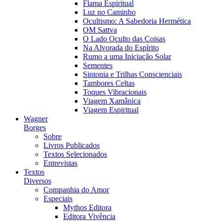
Flama Espiritual
Luz no Caminho
Ocultismo: A Sabedoria Hermética
OM Sattva
O Lado Oculto das Coisas
Na Alvorada do Espírito
Rumo a uma Iniciação Solar
Sementes
Sintonia e Trilhas Conscienciais
Tambores Celtas
Toques Vibracionais
Viagem Xamânica
Viagem Espiritual
Wagner
Borges
Sobre
Livros Publicados
Textos Selecionados
Entrevistas
Textos
Diversos
Companhia do Amor
Especiais
Mythos Editora
Editora Vivência