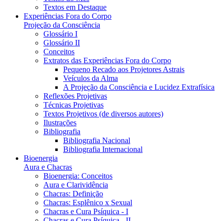
Textos em Destaque
Experiências Fora do Corpo
Projeção da Consciência
Glossário I
Glossário II
Conceitos
Extratos das Experiências Fora do Corpo
Pequeno Recado aos Projetores Astrais
Veículos da Alma
A Projeção da Consciência e Lucidez Extrafísica
Reflexões Projetivas
Técnicas Projetivas
Textos Projetivos (de diversos autores)
Ilustrações
Bibliografia
Bibliografia Nacional
Bibliografia Internacional
Bioenergia
Aura e Chacras
Bioenergia: Conceitos
Aura e Clarividência
Chacras: Definição
Chacras: Esplênico x Sexual
Chacras e Cura Psíquica - I
Chacras e Cura Psíquica - II