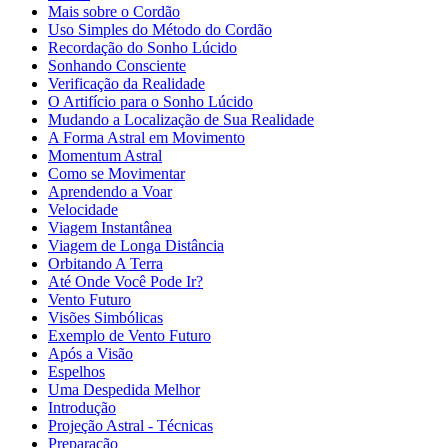
Mais sobre o Cordão
Uso Simples do Método do Cordão
Recordação do Sonho Lúcido
Sonhando Consciente
Verificação da Realidade
O Artifício para o Sonho Lúcido
Mudando a Localização de Sua Realidade
A Forma Astral em Movimento
Momentum Astral
Como se Movimentar
Aprendendo a Voar
Velocidade
Viagem Instantânea
Viagem de Longa Distância
Orbitando A Terra
Até Onde Você Pode Ir?
Vento Futuro
Visões Simbólicas
Exemplo de Vento Futuro
Após a Visão
Espelhos
Uma Despedida Melhor
Introdução
Projeção Astral - Técnicas
Preparação